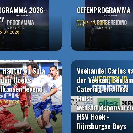
OGRAMMA 2026-
OEFENPROGRAMMA
27
05-07-2026
5-07-2026
 Hauter en Sula
Veehandel Carlos v
uden Hoeks
der Veeken, Benjam
elkansen levend
Catering en Allesz
Hulst
8-05-2026
wedstrijdsponsore
HSV Hoek -
Rijnsburgse Boys