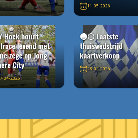
11-05-2026
V Hoek houdt
🔵⚪️ Laatste
elrace levend met
thuiswedstrijd
me zege op Jong
kaartverkoop
ere City
23-04-2026
7-04-2026