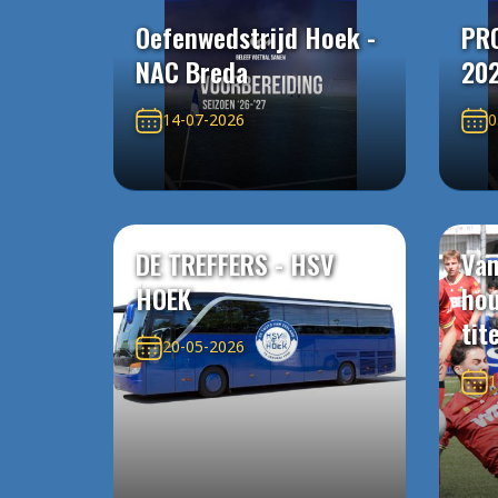
Oefenwedstrijd Hoek -
PR
NAC Breda
20
14-07-2026
0
DE TREFFERS - HSV
Van
HOEK
ho
tit
20-05-2026
1