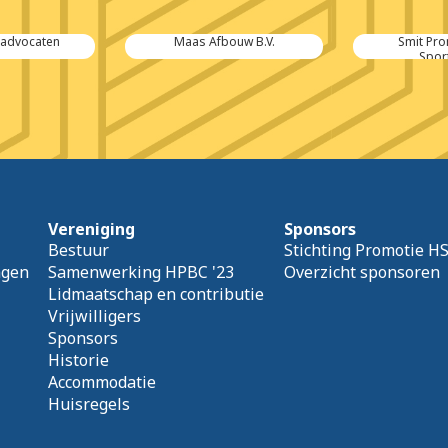
Tadvocaten
Maas Afbouw B.V.
Smit Pr
Spor
Vereniging
Sponsors
Bestuur
Stichting Promotie H
agen
Samenwerking HPBC '23
Overzicht sponsoren
Lidmaatschap en contributie
Vrijwilligers
Sponsors
Historie
Accommodatie
Huisregels