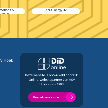
omotions &
Aers Energy BV
Terneu
tswear
SV Hoek
Deze website is ontwikkeld door DiD
Online, websitepartner van HSV
Hoek sinds 1998!
Bezoek onze site