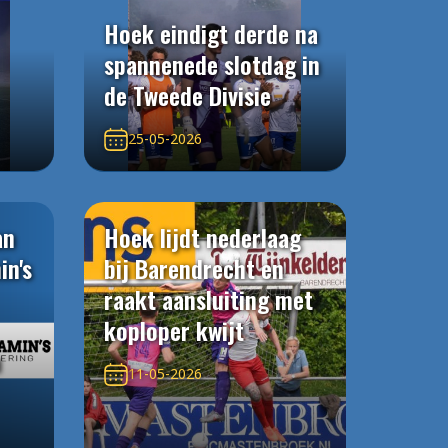
Hoek eindigt derde na
spannenede slotdag in
de Tweede Divisie
25-05-2026
an
Hoek lijdt nederlaag
in's
bij Barendrecht en
raakt aansluiting met
koploper kwijt
n
11-05-2026