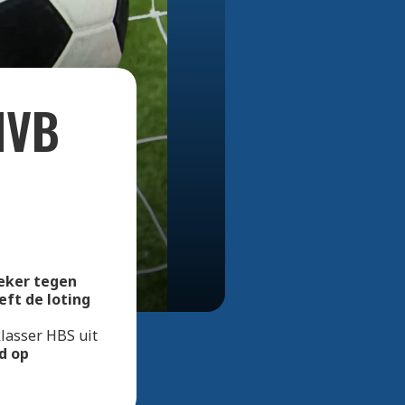
Bekijk alle foto's
NVB
beker tegen
ft de loting
lasser HBS uit
d op