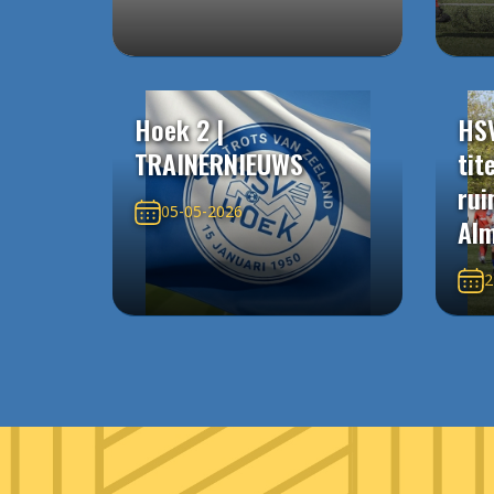
Hoek 2 |
HS
TRAINERNIEUWS
tit
rui
05-05-2026
Alm
2