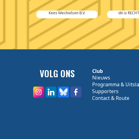
antoor van
Kees Mechielsen B.V.
dit is RECH
me
VOLG ONS
Club
Nieuws
Programma & Uitsl
Supporters
Contact & Route