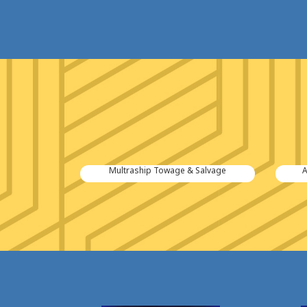
tiën B.V.
Multraship Towage & Salvage
A