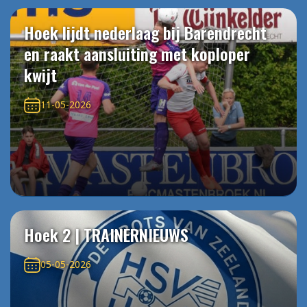
Hoek lijdt nederlaag bij Barendrecht
en raakt aansluiting met koploper
kwijt
11-05-2026
Hoek 2 | TRAINERNIEUWS
05-05-2026