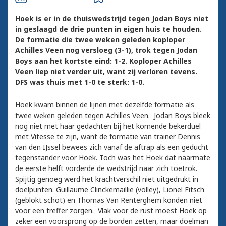
Hoek is er in de thuiswedstrijd tegen Jodan Boys niet
in geslaagd de drie punten in eigen huis te houden.
De formatie die twee weken geleden koploper
Achilles Veen nog versloeg (3-1), trok tegen Jodan
Boys aan het kortste eind: 1-2. Koploper Achilles
Veen liep niet verder uit, want zij verloren tevens.
DFS was thuis met 1-0 te sterk: 1-0.
Hoek kwam binnen de lijnen met dezelfde formatie als
twee weken geleden tegen Achilles Veen. Jodan Boys bleek
nog niet met haar gedachten bij het komende bekerduel
met Vitesse te zijn, want de formatie van trainer Dennis
van den IJssel bewees zich vanaf de aftrap als een geducht
tegenstander voor Hoek. Toch was het Hoek dat naarmate
de eerste helft vorderde de wedstrijd naar zich toetrok.
Spijtig genoeg werd het krachtverschil niet uitgedrukt in
doelpunten. Guillaume Clinckemaillie (volley), Lionel Fitsch
(geblokt schot) en Thomas Van Renterghem konden niet
voor een treffer zorgen. Vlak voor de rust moest Hoek op
zeker een voorsprong op de borden zetten, maar doelman