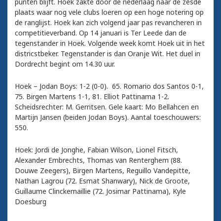
punten blijft. Hoek zakte door de nederlaag naar de zesde
plaats waar nog vele clubs loeren op een hoge notering op
de ranglijst. Hoek kan zich volgend jaar pas revancheren in
competitieverband. Op 14 januari is Ter Leede dan de
tegenstander in Hoek. Volgende week komt Hoek uit in het
districstbeker. Tegenstander is dan Oranje Wit. Het duel in
Dordrecht begint om 14.30 uur.
Hoek – Jodan Boys: 1-2 (0-0). 65. Romario dos Santos 0-1,
75. Birgen Martens 1-1, 81. Elliot Pattinama 1-2.
Scheidsrechter: M. Gerritsen. Gele kaart: Mo Bellahcen en
Martijn Jansen (beiden Jodan Boys). Aantal toeschouwers:
550.
Hoek: Jordi de Jonghe, Fabian Wilson, Lionel Fitsch,
Alexander Embrechts, Thomas van Renterghem (88.
Douwe Zeegers), Birgen Martens, Reguillo Vandepitte,
Nathan Lagrou (72. Esmat Shanwary), Nick de Groote,
Guillaume Clinckemaillie (72. Josimar Pattinama), Kyle
Doesburg