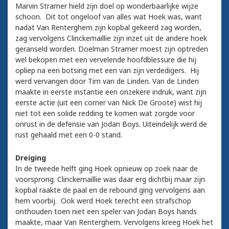
Marvin Stramer hield zijn doel op wonderbaarlijke wijze
schoon. Dit tot ongeloof van alles wat Hoek was, want
nadat Van Renterghem zijn kopbal gekeerd zag worden,
zag vervolgens Clinckemaillie zijn inzet uit de andere hoek
geranseld worden. Doelman Stramer moest zijn optreden
wel bekopen met een vervelende hoofdblessure die hij
opliep na een botsing met een van zijn verdedigers. Hij
werd vervangen door Tim van de Linden. Van de Linden
maakte in eerste instantie een onzekere indruk, want zijn
eerste actie (uit een corner van Nick De Groote) wist hij
niet tot een solide redding te komen wat zorgde voor
onrust in de defensie van Jodan Boys. Uiteindelijk werd de
rust gehaald met een 0-0 stand.
Dreiging
In de tweede helft ging Hoek opnieuw op zoek naar de
voorsprong. Clinckemaillie was daar erg dichtbij maar zijn
kopbal raakte de paal en de rebound ging vervolgens aan
hem voorbij. Ook werd Hoek terecht een strafschop
onthouden toen niet een speler van Jodan Boys hands
maakte, maar Van Renterghem. Vervolgens kreeg Hoek het