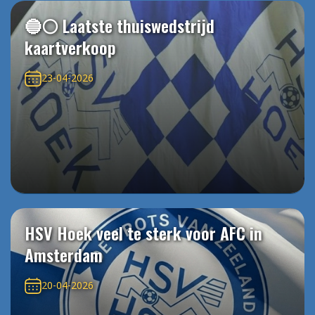
🔵⚪️ Laatste thuiswedstrijd
kaartverkoop
23-04-2026
HSV Hoek veel te sterk voor AFC in
Amsterdam
20-04-2026