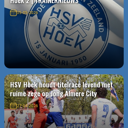
Hoek 2 | TRAINERNIEUWS
05-05-2026
HSV Hoek houdt titelrace levend met
ruime zege op Jong Almere City
27-04-2026