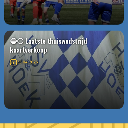
🔵⚪️ Laatste thuiswedstrijd
kaartverkoop
23-04-2026