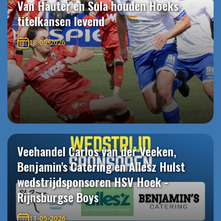
Van Hauter en Sula houden Hoeks
titelkansen levend
18-05-2026
Veehandel Carlos van der Veeken,
Benjamin's Catering en Allesz Hulst
wedstrijdsponsoren HSV Hoek -
Rijnsburgse Boys
11-05-2026