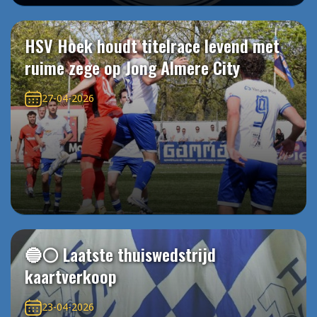
HSV Hoek houdt titelrace levend met
ruime zege op Jong Almere City
27-04-2026
🔵⚪️ Laatste thuiswedstrijd
kaartverkoop
23-04-2026