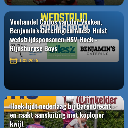
Veehandel Carlos van der Veeken,
Benjamin's Catering en Allesz Hulst
wedstrijdsponsoren HSV Hoek -
Rijnsburgse Boys
11-05-2026
Hoek lijdt nederlaag bij Barendrecht
en raakt aansluiting met koploper
kwijt