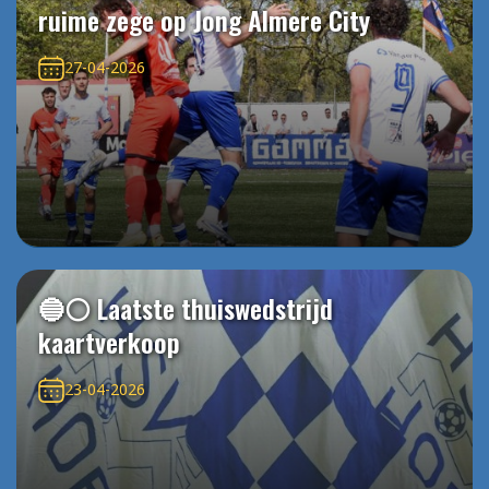
ruime zege op Jong Almere City
27-04-2026
🔵⚪️ Laatste thuiswedstrijd
kaartverkoop
23-04-2026