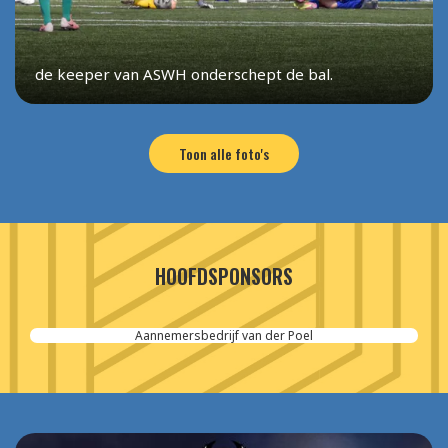
de keeper van ASWH onderschept de bal.
Toon alle foto's
HOOFDSPONSORS
Aannemersbedrijf van der Poel