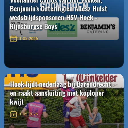
Benjamin's Catering en Allesz Hulst
wedstrijdsponsoren HSV Hoek -
Rijnsburgse Boys
11-05-2026
Hoek lijdt nederlaag bij Barendrecht
en raakt aansluiting met koploper
kwijt
11-05-2026