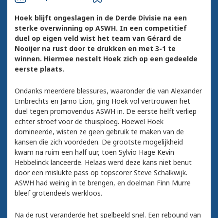
Hoek blijft ongeslagen in de Derde Divisie na een
sterke overwinning op ASWH. In een competitief
duel op eigen veld wist het team van Gérard de
Nooijer na rust door te drukken en met 3-1 te
winnen. Hiermee nestelt Hoek zich op een gedeelde
eerste plaats.
Ondanks meerdere blessures, waaronder die van Alexander
Embrechts en Jarno Lion, ging Hoek vol vertrouwen het
duel tegen promovendus ASWH in. De eerste helft verliep
echter stroef voor de thuisploeg. Hoewel Hoek
domineerde, wisten ze geen gebruik te maken van de
kansen die zich voordeden. De grootste mogelijkheid
kwam na ruim een half uur, toen Sylvio Hage Kevin
Hebbelinck lanceerde. Helaas werd deze kans niet benut
door een mislukte pass op topscorer Steve Schalkwijk.
ASWH had weinig in te brengen, en doelman Finn Murre
bleef grotendeels werkloos.
Na de rust veranderde het spelbeeld snel. Een rebound van