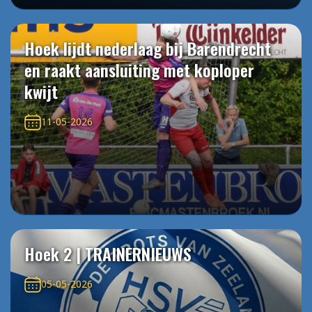
Hoek lijdt nederlaag bij Barendrecht
en raakt aansluiting met koploper
kwijt
11-05-2026
Hoek 2 | TRAINERNIEUWS
05-05-2026