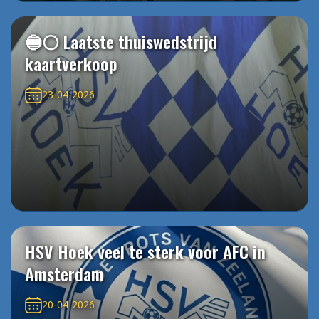
🔵⚪️ Laatste thuiswedstrijd
kaartverkoop
23-04-2026
HSV Hoek veel te sterk voor AFC in
Amsterdam
20-04-2026