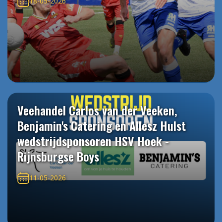
18-05-2026
Veehandel Carlos van der Veeken,
Benjamin's Catering en Allesz Hulst
wedstrijdsponsoren HSV Hoek -
Rijnsburgse Boys
11-05-2026