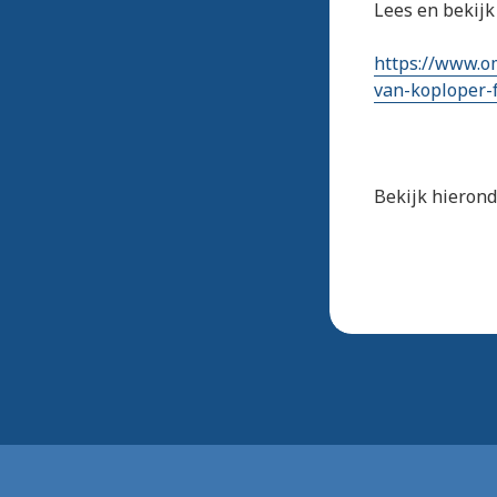
Lees en bekijk
https://www.o
van-koploper-f
Bekijk hieronde