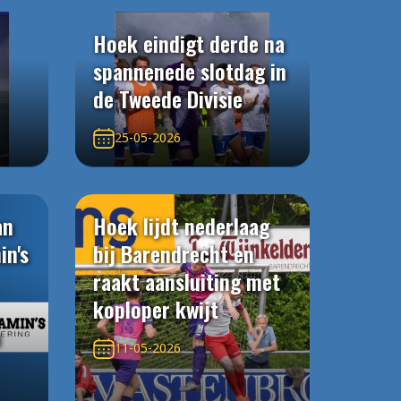
Hoek eindigt derde na
spannenede slotdag in
de Tweede Divisie
25-05-2026
an
Hoek lijdt nederlaag
in's
bij Barendrecht en
raakt aansluiting met
koploper kwijt
n
11-05-2026