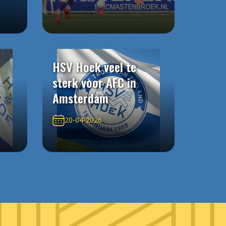
HSV Hoek veel te
sterk voor AFC in
Amsterdam
20-04-2026