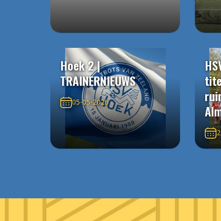
Hoek 2 |
HS
TRAINERNIEUWS
tit
rui
05-05-2026
Alm
2