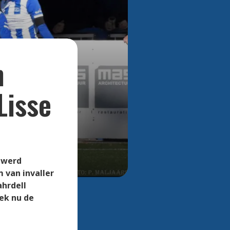
Bekijk alle foto's
n
Lisse
 werd
 van invaller
ahrdell
ek nu de