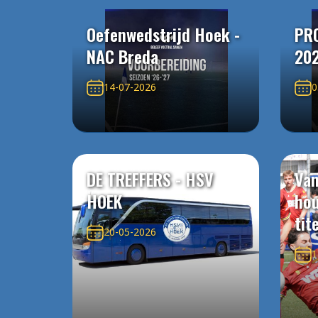
Oefenwedstrijd Hoek -
PR
NAC Breda
20
14-07-2026
0
DE TREFFERS - HSV
Van
HOEK
ho
tit
20-05-2026
1