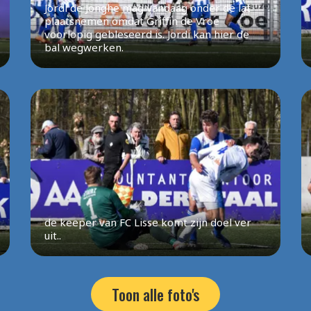
Jordi de Jonghe mag vandaag onder de lat
plaatsnemen omdat Griffin de Vroe
voorlopig gebleseerd is. Jordi kan hier de
bal wegwerken.
de keeper van FC Lisse komt zijn doel ver
uit..
Toon alle foto's