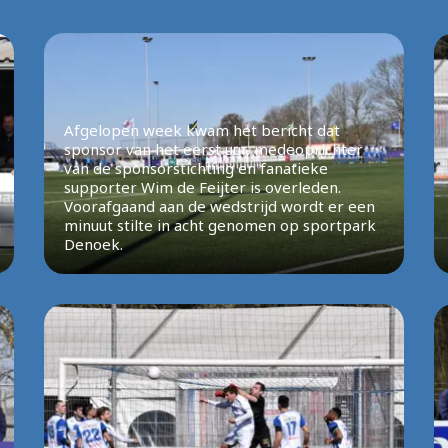
Afgelopen week kwam het bericht dat
sponsor van het eerst uur, medeoprichter
van de sponsorstichting en fanatieke
supporter Wim de Feijter is overleden.
Voorafgaand aan de wedstrijd wordt er een
minuut stilte in acht genomen op sportpark
Denoek.