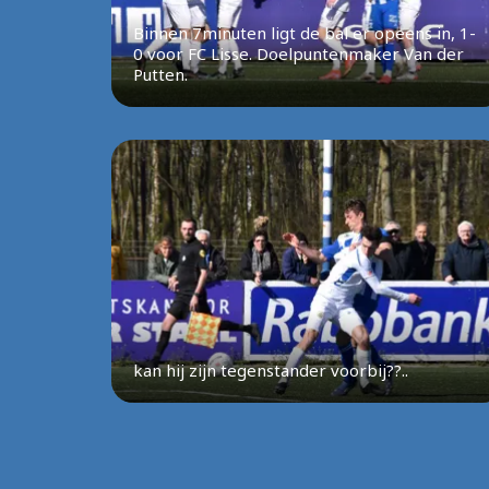
Binnen 7minuten ligt de bal er opeens in, 1-
0 voor FC Lisse. Doelpuntenmaker Van der
Putten.
kan hij zijn tegenstander voorbij??..