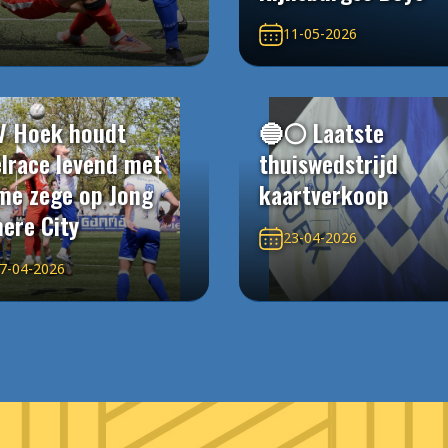
11-05-2026
V Hoek houdt
🔵⚪️ Laatste
elrace levend met
thuiswedstrijd
me zege op Jong
kaartverkoop
ere City
23-04-2026
7-04-2026