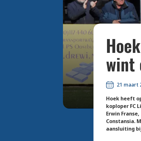
HSV Hoek w
Hoek 
wint 
21 maart 
Hoek heeft o
koploper FC L
Erwin Franse,
Constansia. M
aansluiting b