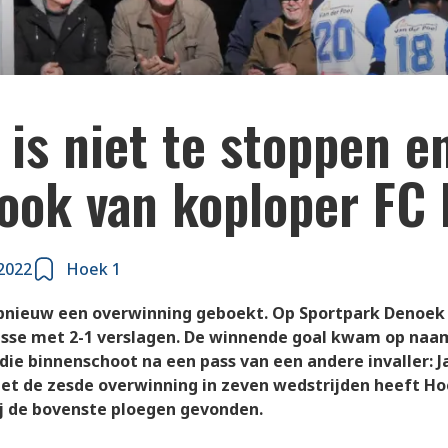
int van koploper FC Lisse.
is niet te stoppen e
ook van koploper FC 
2022
Hoek 1
pnieuw een overwinning geboekt. Op Sportpark Denoek
isse met 2-1 verslagen. De winnende goal kwam op naam
 die binnenschoot na een pass van een andere invaller: J
et de zesde overwinning in zeven wedstrijden heeft Ho
ij de bovenste ploegen gevonden.