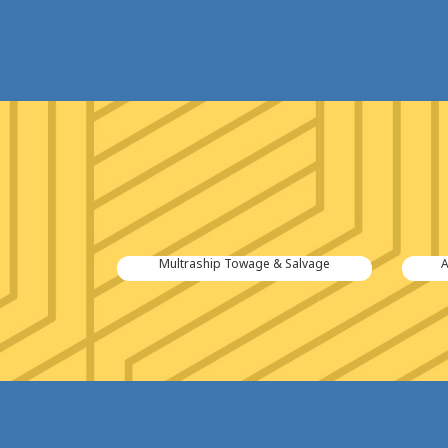
tiën B.V.
Multraship Towage & Salvage
A