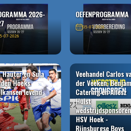
OGRAMMA 2026-
OEFENPROGRAMMA
27
05-07-2026
5-07-2026
 Hauter en Sula
Veehandel Carlos v
uden Hoeks
der Veeken, Benjam
elkansen levend
Catering en Allesz
Hulst
8-05-2026
wedstrijdsponsore
HSV Hoek -
Rijnsburgse Boys