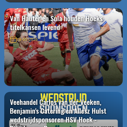
Van Hauter en Sula houden Hoeks
titelkansen levend
18-05-2026
Veehandel Carlos van der Veeken,
Benjamin's Catering en Allesz Hulst
wedstrijdsponsoren HSV Hoek -