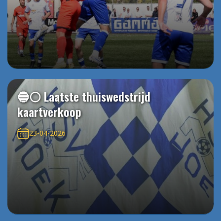
🔵⚪️ Laatste thuiswedstrijd
kaartverkoop
23-04-2026