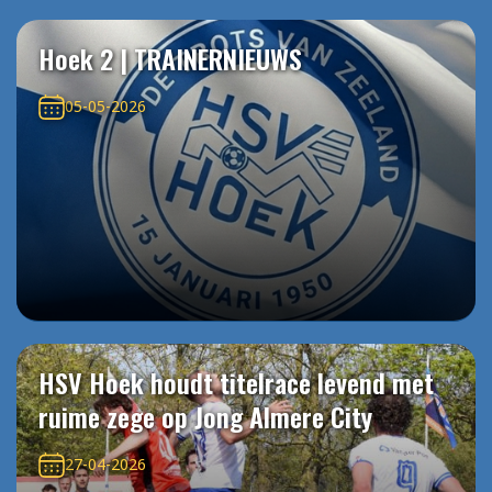
Hoek 2 | TRAINERNIEUWS
05-05-2026
HSV Hoek houdt titelrace levend met
ruime zege op Jong Almere City
27-04-2026