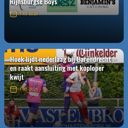
Rijnsburgse Boys
11-05-2026
Hoek lijdt nederlaag bij Barendrecht
en raakt aansluiting met koploper
kwijt
11-05-2026