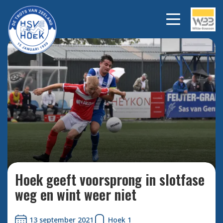
Op een regenachtig sportpark
Bekijk
alle
leek Hoek de eerste
foto's
overwinning van dit seizoen
binnen te slepen.
Hoek geeft voorsprong in slotfase
weg en wint weer niet
13 september 2021
Hoek 1