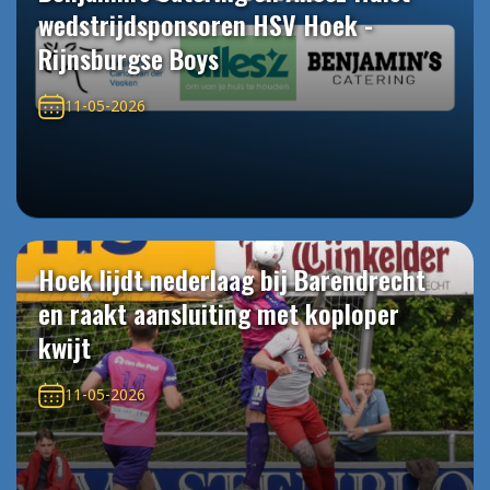
wedstrijdsponsoren HSV Hoek -
Rijnsburgse Boys
11-05-2026
Hoek lijdt nederlaag bij Barendrecht
en raakt aansluiting met koploper
kwijt
11-05-2026