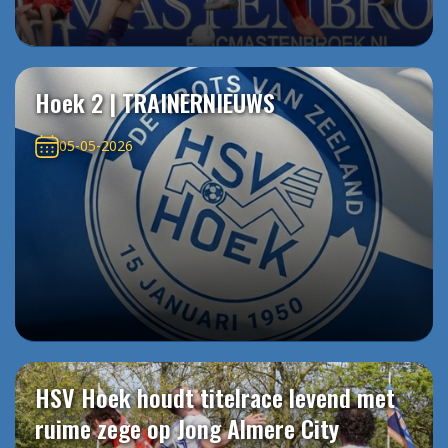
Hoek 2 | TRAINERNIEUWS
05-05-2026
HSV Hoek houdt titelrace levend met
ruime zege op Jong Almere City