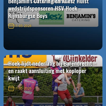
Benjamin's Catering en Allesz Hulst
wedstrijdsponsoren HSV Hoek -
Rijnsburgse Boys
11-05-2026
Hoek lijdt nederlaag bij Barendrecht
en raakt aansluiting met koploper
kwijt
11-05-2026