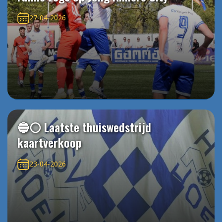
27-04-2026
🔵⚪️ Laatste thuiswedstrijd
kaartverkoop
23-04-2026