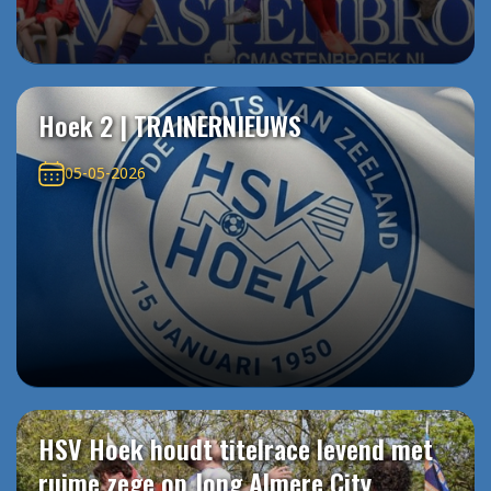
Hoek 2 | TRAINERNIEUWS
05-05-2026
HSV Hoek houdt titelrace levend met
ruime zege op Jong Almere City