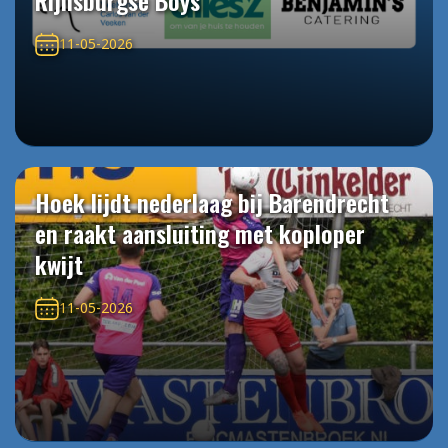
Rijnsburgse Boys
11-05-2026
Hoek lijdt nederlaag bij Barendrecht
en raakt aansluiting met koploper
kwijt
11-05-2026