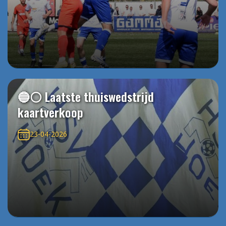
🔵⚪️ Laatste thuiswedstrijd
kaartverkoop
23-04-2026