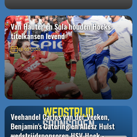
Van Hauter en Sula houden Hoeks
titelkansen levend
18-05-2026
Veehandel Carlos van der Veeken,
Benjamin's Catering en Allesz Hulst
wedstrijdsponsoren HSV Hoek -