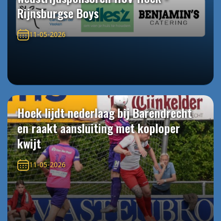
Rijnsburgse Boys
11-05-2026
Hoek lijdt nederlaag bij Barendrecht
en raakt aansluiting met koploper
kwijt
11-05-2026