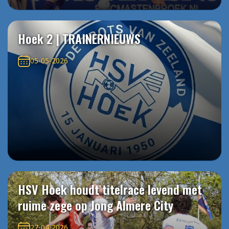
Hoek 2 | TRAINERNIEUWS
05-05-2026
HSV Hoek houdt titelrace levend met
ruime zege op Jong Almere City
27-04-2026