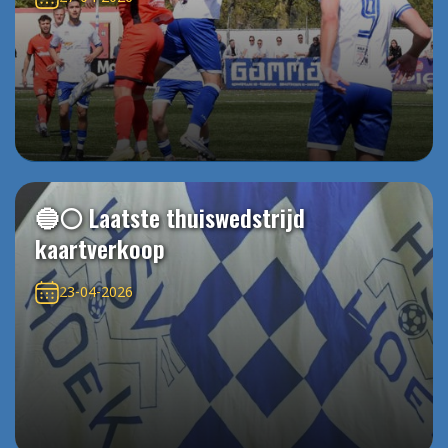
🔵⚪️ Laatste thuiswedstrijd
kaartverkoop
23-04-2026