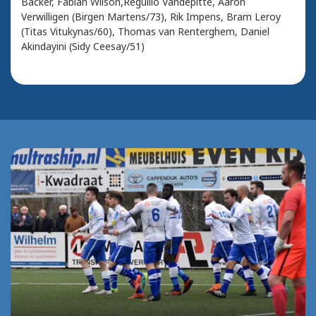
Backer, Fabian Wilson,Reguillo Vandepitte, Aaron
Verwilligen (Birgen Martens/73), Rik Impens, Bram Leroy
(Titas Vitukynas/60), Thomas van Renterghem, Daniel
Akindayini (Sidy Ceesay/51)