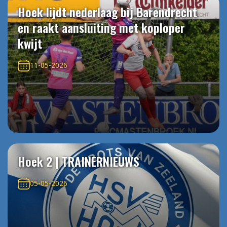
Hoek lijdt nederlaag bij Barendrecht
en raakt aansluiting met koploper
kwijt
11-05-2026
Hoek 2 | TRAINERNIEUWS
05-05-2026