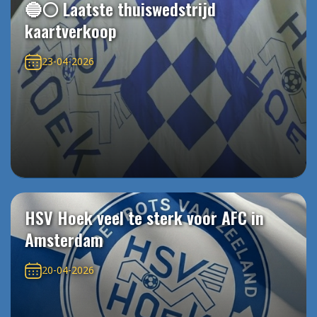
🔵⚪️ Laatste thuiswedstrijd
kaartverkoop
23-04-2026
HSV Hoek veel te sterk voor AFC in
Amsterdam
20-04-2026