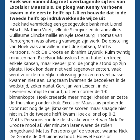
Hoek won vanmiddag met overtuigende cijfers van
Excelsior Maassluis. De ploeg van Kenny Verhoene
kwam in de eerste helft op 1-0 en bouwde dat in de
tweede helft op indrukwekkende wijze uit.
Hoek had vanmiddag een goedgevulde bank met Lionel
Fitsch, Mathieu Voet, Jelle de Schrijver en de aanvallers
Guillaume Clinckemaillie en Kyle Doesburg. Thomas van
Renterghem was afwezig vanwege zijn werk. De opstelling
van Hoek was aanvallend met drie spitsen, Mattis
Persoons, Nick De Groote en Ibrahim Eryürük. Ruim twintig
minuten nam Excelsior Maassluis het initiatief en kreeg
enkele kansen, maar keeper Jordi de Jonghe stond op zijn
plaats. Hoek kon daar niet veel tegenover zetten, vaak
werd voor de moeilijke oplossing gekozen en veel passes
kwamen niet aan. Langzaam kwamen de bezoekers in de
wedstrijd, zeker nadat Gert Jan van Leiden, in de
zevenentwintigste minuut, uit een corner de 1-0
binnenkopte. Hoek creëerde meer mogelijkheden en zette
de thuisploeg onder druk. Excelsior Maassluis probeerde
voor rust nog de gelijkmaker te scoren maar slaagde hier
niet in. In de tweede helft kwam Hoek al snel op 0-2.
Mattis Persoons rondde de strakke voorzet van Nick De
Groote mooi af. Vier minuten later waren de rollen
omgedraaid. Mattis Persoons gaf de voorzet waarna Nick
De Groote de 0-3 binnenschoot. Hoewel Excelsior