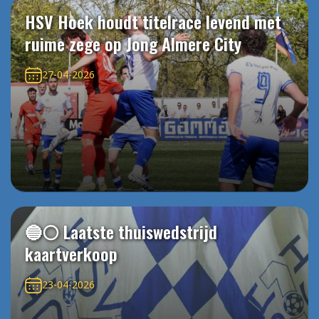
HSV Hoek houdt titelrace levend met
ruime zege op Jong Almere City
27-04-2026
🔵⚪️ Laatste thuiswedstrijd
kaartverkoop
23-04-2026