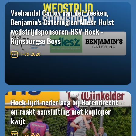
Veehandel Carlos van der Veeken,
Benjamin's Catering en Allesz Hulst
wedstrijdsponsoren HSV Hoek -
Rijnsburgse Boys
11-05-2026
Hoek lijdt nederlaag bij Barendrecht
en raakt aansluiting met koploper
kwijt
11-05-2026