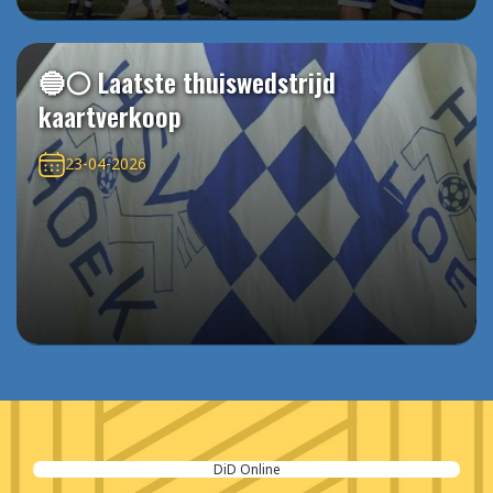
🔵⚪️ Laatste thuiswedstrijd
kaartverkoop
23-04-2026
DiD Online