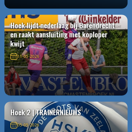
Hoek lijdt nederlaag bij Barendrecht
en raakt aansluiting met koploper
kwijt
11-05-2026
Hoek 2 | TRAINERNIEUWS
05-05-2026