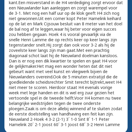
kant.Een misverstand in de H4 verdediging zorgt ervoor dat
een Nieuwlander kan aanleggen en zorgt warempel voor
de 3-1. Met nog een half uur op de klok geeft H4 zich nog
niet gewonnen.Uit een corner kopt Peter Hamelink keihard
op de lat en Mark Cijsouw besluit van 8 meter van het doel
de bal nog af te leggen,waar hij beter voor eigen succes
zou hebben gegaan. Hoek 4 is vooral gevaarlijk via de
snelle Henri Lamme die op rechts keer op keer langs zijn
tegenstander snelt.Hij zorgt dan ook voor 3-2 als hij de
zoveelste keer langs zijn man gaat.Met een prachtig
diagonaal schot laat hij de Nieuwland doelman kansloos.
Dan is er nog een dik kwartier te spelen en gaat H4 voor
de gelijkmaker.Het mag een wonder heten dat dit niet
gebeurt want met veel kunst en vliegwerk bijven de
Nieuwlanders overeind.Ook de 5 minuten extratijd die de
goedleidende scheidsrechter Smit terecht bijtrekt,weet H4
niet meer te scoren. Hierdoor staat H4 evenals vorige
week met lege handen en dit is wel erg zuur gezien het
vertoonde spel in de tweede helft.Voor H4 komen nu twee
belangrijke wedstrijden tegen de twee onderste
ploegen.Zaak is om deze allebij winnend af te sluiten zodat
de eerste doelstelling van handhaving een feit kan zijn.
Nieuwland 2-Hoek 4 3-2 (2-1) 3´ 1-0 Sint 8´ 1-1 Peter
Hamelink 20´ 2-1 Joost 60´ 3-1 Joost 68´ 3-2 Henri Lamme