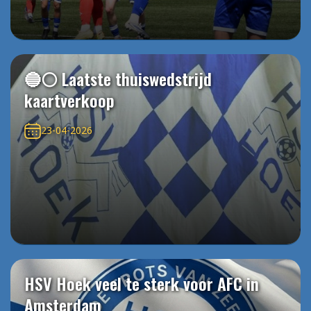
🔵⚪️ Laatste thuiswedstrijd
kaartverkoop
23-04-2026
HSV Hoek veel te sterk voor AFC in
Amsterdam