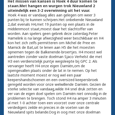
Het missen van kansen is Hoek 4 duur komen te
staan.Met hangen en wurgen trok Nieuwland 2
uiteindelijk een 3-2 overwinning uit het vuur.
Hoek 4 was er vandaag alles aan gelegen om weer 3
punten bij te kunnen schrijven.Het onbekende Nieuwland
2,dat evenals H4,met 19 punten op een plaats in de
middenmoot staat,moest daar het slachtoffer van
worden. Aan spelers geen gebrek deze zaterdag.Peter
Hamelink is na lange afwezigheid weer beschikbaar en H4
kon het zich zelfs permitteren om Michel de Pree en
Marnick de Bat,uit te lenen aan H5 die het moesten
opnemen tegen de Balkenende-broertjes. H4 moest wel
aantreden zonder vaste doelman Sjaco Verhelst die met
H3 een verdienstelijk puntje wegsleepte bij GPC 2. Als
vervanger heeft H4 onze eigen Damiën,om de
opengevallen plaats onder de lat in te nemen. Op het
laatste moment moest er nog wel een paar
keepershandschoenen en een oversized keepersbroek
geregeld worden voor onze welwillende Damiën. Gezien de
sterke selectie van vandaag,wilde H4 snel druk zetten en
ver van de eigen doel spelen om Damiën niet onnodig in de
problemen te brengen. Toch stond H4 na amper 3 minuten
al met 1-0 achter toen een voorzet over onze centrale
verdedigers zeilde en precies in de voeten van de
Nieuwland spits belande.Oog in oog met onze doelman