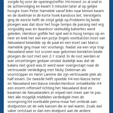
zorgde hij voor de openingstreffer. H4 moest zo al snel in
de achtervolging en kwam 5 minuten later al op gelijke
hoogte toen Peter Hamelink vanaf links naar binnen kwam
en de doelman in de korte hoek kansloos liet. Vervolgens
ging de eerste helft de strijd gelijk op.Probleem bij beide
ploegen was dat door het hoge tempo de passing niet erg
zorgvuldig was en daardoor veelvuldig balverlies werd
geleden. Hierdoor golfde het spel wel in hoog tempo op en
neer en leek het wel een potje Engels voetbal.Een inzet van
Nieuwland belandde op de paal en een inzet van Marco
Hamelink ging maar net voorlangs. Nadat via een vrije trap
Nieuwland weer tot scoren was gekomen bereikten beide
ploegen de rust met een 2-1 stand. In de rust werden er
wat omzettingen gedaan omdat duidelijk was dat de
balans niet goed was.Er werd weer overgestapt naar de
vertrouwde verdediging met Nicky Dieleman als
voorstopper en Henri Lamme die zijn vertrouwde plek als
half innam. De tweede helft speelde H4 een klasse beter
en Nieuwland een klasse minder.Hierdoor ontwikkelde H4
een enorm offensief richting het Nieuwland doel en
kwamen de Nieuwlanders er vrijwel niet meer aan te pas.
Met alle mogelijk middelen verdedigde men de
voorsprong.H4 voetbalde prima maar het ontbrak aan
doelpunten uit de vele kansen die er wel waren. Zoals wel
vaker ontstaat er dan een doelpunt aan de andere