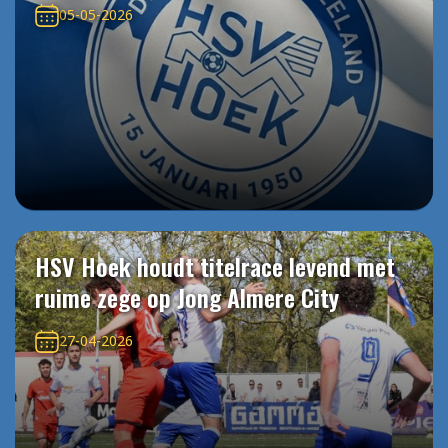
05-05-2026
HSV Hoek houdt titelrace levend met
ruime zege op Jong Almere City
27-04-2026