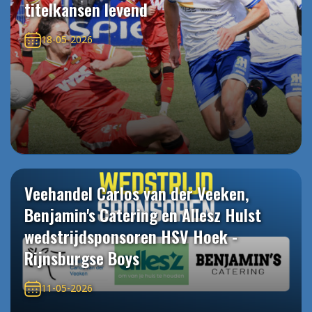
titelkansen levend
18-05-2026
Veehandel Carlos van der Veeken,
Benjamin's Catering en Allesz Hulst
wedstrijdsponsoren HSV Hoek -
Rijnsburgse Boys
11-05-2026