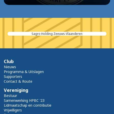
Sagro Holding Zeeuws-Vlaanderen
Club
Nieuws
Programma & Uitslagen
Supporters
Contact & Route
Vereniging
Bestuur
Samenwerking HPBC '23
Lidmaatschap en contributie
Vrijwilligers