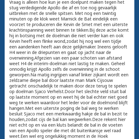
Vraag is alleen hoe kun je een doelpunt maken tegen het
stug verdedigende Apollo die af en toe nog gevaarlijk
uitbreken met de snelle spitsen. Met nog een twintig
minuten op de klok weet Marnick de Bat eindelijk een
voorzet te produceren die Kevin de Smet met een uiterste
krachtinspanning weet binnen te tikken.Bij deze actie komt
hij in botsing met de doelman die niet verder kan en ook
Kevin heeft een flinke wond,zodat hij nog wel een tijdje
een aandenken heeft aan deze gelijkmaker. Ineens gelooft
H4 weer in de driepunten en gaat op jacht naar de
overwinning.Afgezien van een paar schoten van afstand
weet H4 de interim-doelman niet lastig te maken. Geheel
onnodig krijgt Apollo zelfs de overwinning in de schoot
geworpen.Na matig ingrijpen vanaf linker zijkant wordt een
zeldzame diepe bal door laatste man Mark Cijsouw
getracht onschadelijk te maken door deze terug te spelen
op doelman Sjaco Verhelst.Door het slechte veld stuit bal
op laatste moment op en weet hij de bal echter niet goed
weg te werken waardoor het leder voor de doelmond blijft
hangen.Met een uiterste poging de bal weg te werken
besluit Sjaco met een merkwaardig hakje de bal in bezit te
houden,zodat cijs de bal kan wegwerken.Deze rekent hier
niet echt op en via een kluts belandt de bal in de voeten
van een Apollo speler die met dit buitenkansje wel raad
weet.Een wel erg ongelukkig moment in de Hoek