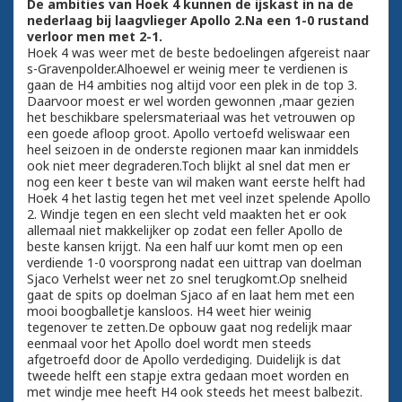
De ambities van Hoek 4 kunnen de ijskast in na de
nederlaag bij laagvlieger Apollo 2.Na een 1-0 rustand
verloor men met 2-1.
Hoek 4 was weer met de beste bedoelingen afgereist naar
s-Gravenpolder.Alhoewel er weinig meer te verdienen is
gaan de H4 ambities nog altijd voor een plek in de top 3.
Daarvoor moest er wel worden gewonnen ,maar gezien
het beschikbare spelersmateriaal was het vetrouwen op
een goede afloop groot. Apollo vertoefd weliswaar een
heel seizoen in de onderste regionen maar kan inmiddels
ook niet meer degraderen.Toch blijkt al snel dat men er
nog een keer t beste van wil maken want eerste helft had
Hoek 4 het lastig tegen het met veel inzet spelende Apollo
2. Windje tegen en een slecht veld maakten het er ook
allemaal niet makkelijker op zodat een feller Apollo de
beste kansen krijgt. Na een half uur komt men op een
verdiende 1-0 voorsprong nadat een uittrap van doelman
Sjaco Verhelst weer net zo snel terugkomt.Op snelheid
gaat de spits op doelman Sjaco af en laat hem met een
mooi boogballetje kansloos. H4 weet hier weinig
tegenover te zetten.De opbouw gaat nog redelijk maar
eenmaal voor het Apollo doel wordt men steeds
afgetroefd door de Apollo verdediging. Duidelijk is dat
tweede helft een stapje extra gedaan moet worden en
met windje mee heeft H4 ook steeds het meest balbezit.