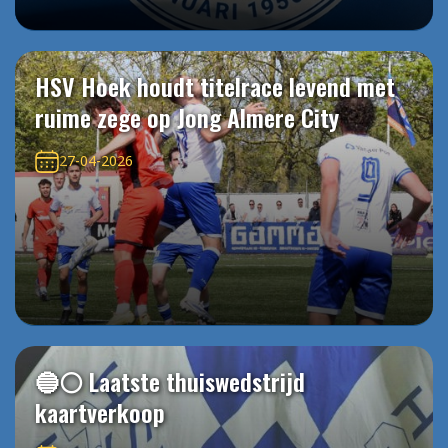
HSV Hoek houdt titelrace levend met
ruime zege op Jong Almere City
27-04-2026
🔵⚪️ Laatste thuiswedstrijd
kaartverkoop