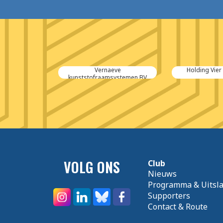
anova
Vernaeve
Holding Vie
kunststofraamsystemen BV
VOLG ONS
Club
Nieuws
Programma & Uitsl
Supporters
Contact & Route