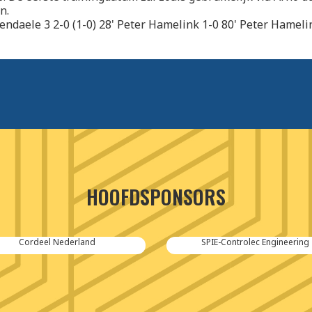
n.
ndaele 3 2-0 (1-0) 28' Peter Hamelink 1-0 80' Peter Hameli
HOOFDSPONSORS
Cordeel Nederland
SPIE-Controlec Engineering