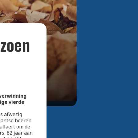
Bekijk alle foto's
izoen
overwinning
ige vierde
as afwezig
bantse boeren
ullaert om de
s, 82 jaar aan