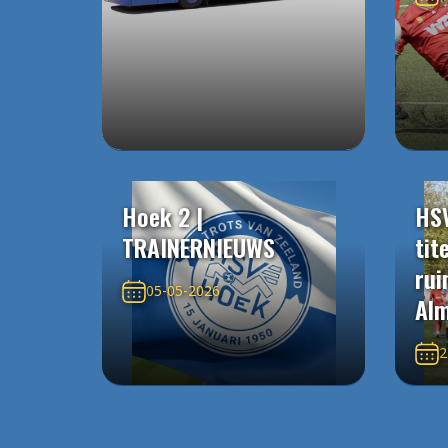
Hoek 2 |
HS
TRAINERNIEUWS
tit
rui
05-05-2026
Alm
2