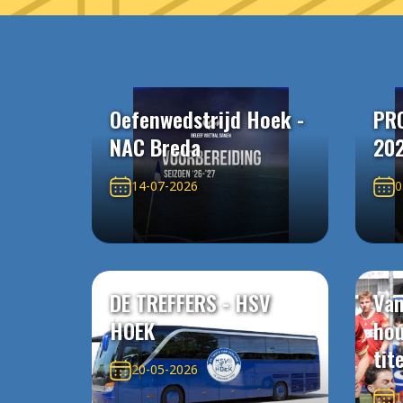
Oefenwedstrijd Hoek -
PR
NAC Breda
20
14-07-2026
0
DE TREFFERS - HSV
Van
HOEK
ho
tit
20-05-2026
1