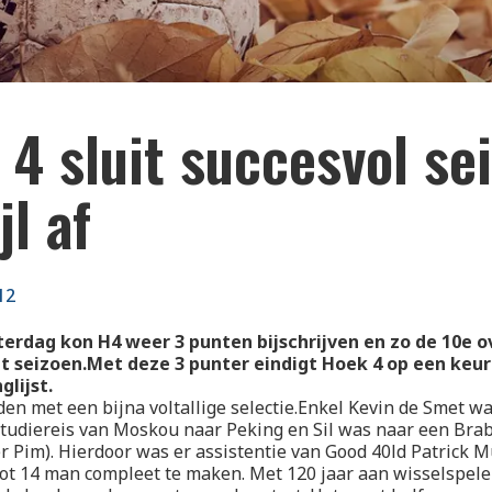
4 sluit succesvol se
jl af
12
erdag kon H4 weer 3 punten bijschrijven en zo de 10e 
t seizoen.Met deze 3 punter eindigt Hoek 4 op een keur
glijst.
en met een bijna voltallige selectie.Enkel Kevin de Smet w
tudiereis van Moskou naar Peking en Sil was naar een Bra
er Pim). Hierdoor was er assistentie van Good 40ld Patrick M
tot 14 man compleet te maken. Met 120 jaar aan wisselspeler