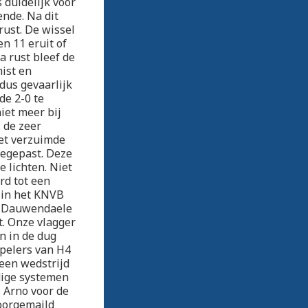
 duidelijk voor
nde. Na dit
rust. De wissel
n 11 eruit of
a rust bleef de
ist en
dus gevaarlijk
de 2-0 te
iet meer bij
 de zeer
iet verzuimde
oegepast. Deze
e lichten. Niet
rd tot een
s in het KNVB
t Dauwendaele
t. Onze vlagger
n in de dug
spelers van H4
een wedstrijd
dige systemen
 Arno voor de
doorgemaild