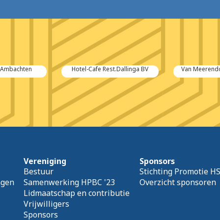
r Ambachten
Hotel-Cafe Rest.Dallinga BV
Van Meerendo
Vereniging
Sponsors
Bestuur
Stichting Promotie H
agen
Samenwerking HPBC '23
Overzicht sponsoren
Lidmaatschap en contributie
Vrijwilligers
Sponsors