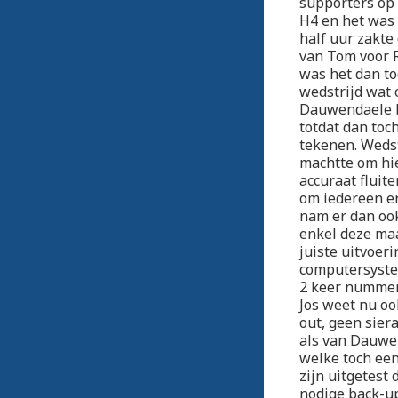
supporters op 
H4 en het was 
half uur zakte
van Tom voor R
was het dan toc
wedstrijd wat
Dauwendaele bl
totdat dan toc
tekenen. Wedst
machtte om hie
accuraat fluit
om iedereen er
nam er dan ook
enkel deze maa
juiste uitvoer
computersyste
2 keer nummer 
Jos weet nu oo
out, geen sier
als van Dauwen
welke toch een
zijn uitgetest
nodige back-up