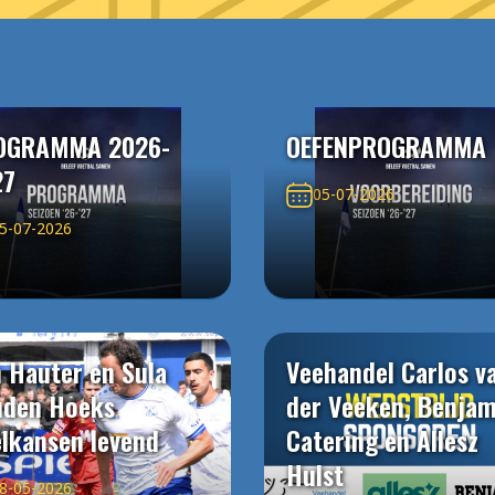
OGRAMMA 2026-
OEFENPROGRAMMA
27
05-07-2026
5-07-2026
 Hauter en Sula
Veehandel Carlos v
uden Hoeks
der Veeken, Benjam
elkansen levend
Catering en Allesz
Hulst
8-05-2026