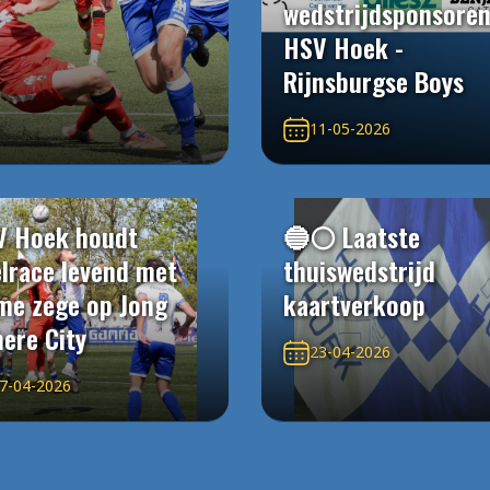
wedstrijdsponsore
HSV Hoek -
Rijnsburgse Boys
11-05-2026
V Hoek houdt
🔵⚪️ Laatste
elrace levend met
thuiswedstrijd
me zege op Jong
kaartverkoop
ere City
23-04-2026
7-04-2026