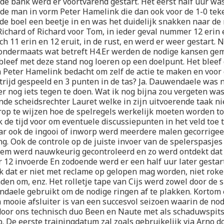
de bank werd er voortvarend gestart. Het eerst half uur was
de man in vorm Peter Hamelink die dan ook voor de 1-0 teke
 de boel een beetje in en was het duidelijk snakken naar de 
ichard of Richard voor Tom, in ieder geval nummer 12 erin e
h 11 erin en 12 eruit, in de rust, en werd er weer gestart. N
 ondermaats wat betreft H4.Er werden de nodige kansen gem
eef met deze stand nog loeren op een doelpunt. Het bleef 
h Peter Hamelink bedacht om zelf de actie te maken en voor 
rijd gespeeld en 3 punten in de tas? Ja. Dauwendaele was n
r nog iets tegen te doen. Wat ik nog bijna zou vergeten was
ende scheidsrechter Lauret welke in zijn uitvoerende taak n
op te wijzen hoe de spelregels werkelijk moeten worden t
 de tijd voor om eventuele discussiepunten in het veld toe t
r ook de ingooi of inworp werd meerdere malen gecorrigee
ing. Ook de controle op de juiste invoer van de spelerspasje
em werd nauwkeurig gecontroleerd en zo werd ontdekt da
12 invoerde En zodoende werd er een half uur later gestar
k dat er niet met reclame op gelopen mag worden, niet roke
aden om, enz. Het rolletje tape van Cijs werd zowel door de 
daele gebruikt om de nodige ringen af te plakken. Kortom 
 mooie afsluiter is van een succesvol seizoen waarin de no
 door ons technisch duo Been en Naute met als schaduwspits
. De eerste trainingdatum zal zoals gebruikelijk via Arno 