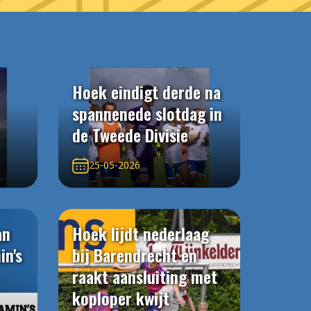
Hoek eindigt derde na
spannenede slotdag in
de Tweede Divisie
25-05-2026
an
Hoek lijdt nederlaag
in's
bij Barendrecht en
raakt aansluiting met
koploper kwijt