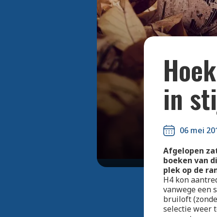
Hoek 
in sti
06 mei 20
Afgelopen zat
boeken van di
plek op de ran
H4 kon aantred
vanwege een s
bruiloft (zond
selectie weer 