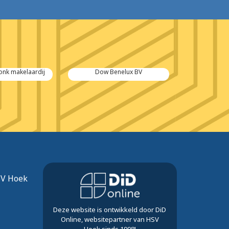
nk makelaardij
Dow Benelux BV
Pablo K
SV Hoek
Deze website is ontwikkeld door DiD
Online, websitepartner van HSV