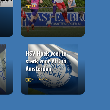
n
11-05-2026
HSV Hoek veel te
sterk voor AFC in
Amsterdam
20-04-2026