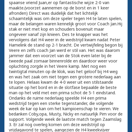
spaanse vriend Juan,er op fantastische wijze 2-0 van
maakte.(voorzet aannemen op de borst en in 1 keer
afronden) Direct was duidelijk dat het lichtelijk
schaamtelijk was om deze speler tegen H4 te laten spelen,
maar de belangen waren kennelijk groot voor Coach Jan.Hij
stak er niet met kop en schouders bovenuit maar
ongeveer vanaf zijn knieen. Des te knapper was het
vervolgens dat H4 weer in de wedstrijd kwam nadat Peter
Hamelink de stand op 2-1 bracht. De vertwijfeling begon bij
Veere en zelfs coach Jan werd er stil van. Het was daarom
jammer dat een voorzet van de Stok even later bij de
tweede paal zomaar binnenrolde en daardoor weer voor
opluchting zorgde in het Veere kamp. Met nog een
twintigtal minuten op de klok, was het geloof bij H4 weg
en was het zaak om niet tegen een grotere nederlaag aan
te lopen. Helaas kwam de 4-0 weer uit een stilstaande
situatie op het bord en in de slotfase bepaalde de beste
man op het veld met een prima schot de 5-1 eindstand.
Ondanks de ruime nederlaag speelde H4 een prima
wedstrijd tegen een sterke tegenstander, die volgende
week de kar op kan om het kampioenschap te vieren. We
bedanken Coby,opa, Musty, Nicky en natuurlijk Pim voor de
support. Volgende week de laatste match tegen Zaamslag
3. Er zal nog overleg komen om deze wedstrijd op
vrijdagavond te spelen, aangezien de H4 kweekvijver