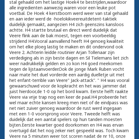
stal gehaald om het lastige Hoek4 te bestrijden,waardoor
alle ingredienten aanwezig waren voor een leuke pot
voetbal. De Hoek 4 kerstboom werd weer van stal gehaald
en aan ieder werd de -hoelokikveereuitdetent-taktiek
duidelijk gemaakt, aangezien H4 zich geenszins kansloos
achtte. H4 startte brutaal en direct werd duidelijk dat
Veere flink aan de bak moest, tegen een voorbeeldig
strijdend H4.Vooral aanvallend heeft H4 genoeg kwaliteit
om het elke ploeg lastig te maken en dit ondervond ook
Veere 2. Achterin leidde routinier Arjan Tollenaar zijn
verdediging als in zijn beste dagen en Sil Tielemans liet zich
weer nadrukkelijk gelden en zo kon H4 goed meekomen
tegen de lijstaanvoerder.Ook de jonge Mark Ruben vocht
naar mate het duel vorderde een aardig duelletje uit met
het enfant-terrible van Veere" Jack-attack". " H4 was vooral
gewaarschuwd voor de kopkracht en het was jammer dat
juist hierdoor,de 1-0 op het bord kwam. Eerste helft raakte
Veere via vrije trap nog een keer de paal.H4 probeerde het
wel maar echte kansen kreeg men niet of de eindpass was
net niet zuiver genoeg waardoor de rust werd ingegaan
met een 1-0 voorsprong voor Veere. Tweede helft was
duidelijk dat een aantal spelers op hun tanden moesten
bijten.Eerste kwartier goed doorkomen en H4 was ervan
overtuigd dat het nog zeker niet gespeeld was. Toch kwam
Veere na 5 minuten weer tot scoren nadat de nr 10, onze