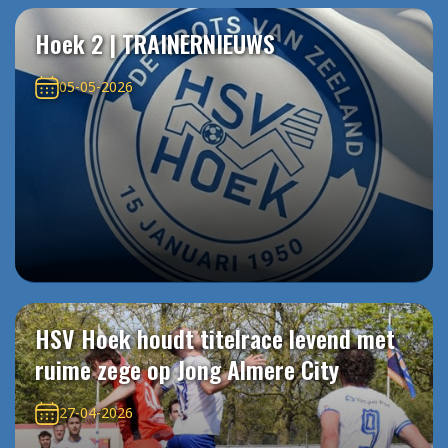
Hoek 2 | TRAINERNIEUWS
05-05-2026
HSV Hoek houdt titelrace levend met
ruime zege op Jong Almere City
27-04-2026