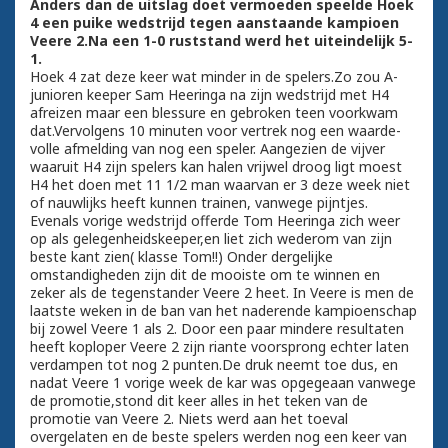
Anders dan de uitslag doet vermoeden speelde Hoek
4 een puike wedstrijd tegen aanstaande kampioen
Veere 2.Na een 1-0 ruststand werd het uiteindelijk 5-
1.
Hoek 4 zat deze keer wat minder in de spelers.Zo zou A-
junioren keeper Sam Heeringa na zijn wedstrijd met H4
afreizen maar een blessure en gebroken teen voorkwam
dat.Vervolgens 10 minuten voor vertrek nog een waarde-
volle afmelding van nog een speler. Aangezien de vijver
waaruit H4 zijn spelers kan halen vrijwel droog ligt moest
H4 het doen met 11 1/2 man waarvan er 3 deze week niet
of nauwlijks heeft kunnen trainen, vanwege pijntjes.
Evenals vorige wedstrijd offerde Tom Heeringa zich weer
op als gelegenheidskeeper,en liet zich wederom van zijn
beste kant zien( klasse Tom!!) Onder dergelijke
omstandigheden zijn dit de mooiste om te winnen en
zeker als de tegenstander Veere 2 heet. In Veere is men de
laatste weken in de ban van het naderende kampioenschap
bij zowel Veere 1 als 2. Door een paar mindere resultaten
heeft koploper Veere 2 zijn riante voorsprong echter laten
verdampen tot nog 2 punten.De druk neemt toe dus, en
nadat Veere 1 vorige week de kar was opgegeaan vanwege
de promotie,stond dit keer alles in het teken van de
promotie van Veere 2. Niets werd aan het toeval
overgelaten en de beste spelers werden nog een keer van