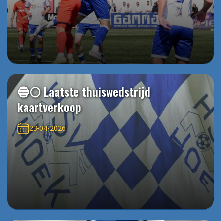
🔵⚪️ Laatste thuiswedstrijd
kaartverkoop
23-04-2026