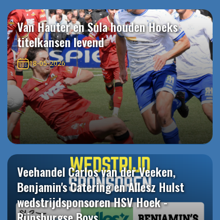
Van Hauter en Sula houden Hoeks
titelkansen levend
18-05-2026
Veehandel Carlos van der Veeken,
Benjamin's Catering en Allesz Hulst
wedstrijdsponsoren HSV Hoek -
Rijnsburgse Boys