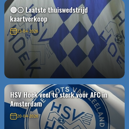
🔵⚪️ Laatste thuiswedstrijd
kaartverkoop
23-04-2026
HSV Hoek veel te sterk voor AFC in
Amsterdam
20-04-2026