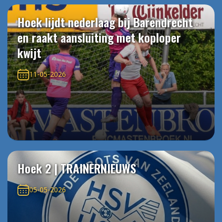
Hoek lijdt nederlaag bij Barendrecht
en raakt aansluiting met koploper
kwijt
11-05-2026
Hoek 2 | TRAINERNIEUWS
05-05-2026