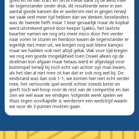
goed en fel van start en zette mede dank zij de wind mee
de tegenstander onder druk, dit resulteerde weer in een
aantal goede kansen die er wederom niet in gingen terwijl
we vaak veel meer tijd hebben dan we denken. bevelanders
was de tweede helft maar 1 keer gevaarlijk maar de kopbal
werd uitstekend gered door keeper Sjakko, het laatste
kwartier namen we nog iets meer risico door Pim verder
naar voren te sturen en hierdoor kwam de tegenstander er
eigenlijk niet meer uit, we kregen nog wat kleine kansjes
maar we hadden ook niet altijd geluk. Vlak voor tijd kregen
we nog een goede mogelijkheid toen Oswel alleen op de
doelman kon afgaan maar helaas werd er afgevlagd voor
buitenspel terwijl hij toch echt van achter zijn man kwam,
als het dan al niet mee zit kan dat er ook nog wel bij. De
eindstand was dan ook 1-1, we komen hier niet echt verder
mee, het vertoonde spel wordt echter steeds beter en
geeft toch wel hoop voor de rest van de competitie en dan
zien we wel waar we eindigen. Volgende week spelen we
thuis tegen oostkapelle 4, werderom een wedstrijd waarin
we voor de 3 punten moeten gaan.