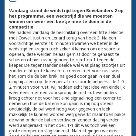
Vandaag stond de wedstrijd tegen Bevelanders 2 op
het programma, een wedstrijd die we moesten
winnen om weer een beetje mee te doen in de
competitie.
We hadden vandaag de beschikking over een fitte selectie
met Oswel, Justin en Lenard terug van hoek 3. Na een
voorzichtige eerste 10 minuten kwamen we beter in de
wedstrijd en kregen toch zeker 4 kansen om de score te
openen, deze werden helaas gemist door te gehaast te
schieten of niet rustig genoeg te zijn 1 op 1 tegen de
keeper. De tegenstander deelde wel wat plaag stootjes uit
zonder echt grote kansen te creeren, net voor rust was
het Tom die de ban brak, na goed door gaan in een duel
ging hij alleen op de keeper af en scoorde beheerst de 1-0
2 minuten voor rust, wij hadden echt het idee van eindelijk
weer eens met een voorsprong de rust in. bevelanders
kreeg echter net voor het eind signaal nog een corner te
nemen,en hoe de bal erin kon gaan is mij nog steeds
onduidelijk, de bal werd hoog voor gegeven en leek
makkelijk te kunnen worden weg gewerkt maar toen pakte
de wind onder de bal en verdween zonder dat hij verder
werd aangeraakt in het doel, 1-1 dit was toch wel een
grote domper op slag van rust. Na rust gingen we direct