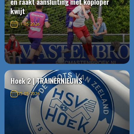
en raakt aansluiting met koploper
kwijt
11-05-2026
Hoek 2 | TRAINERNIEUWS
05-05-2026