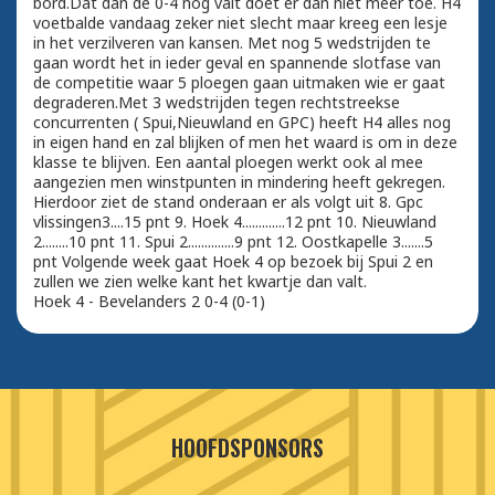
bord.Dat dan de 0-4 nog valt doet er dan niet meer toe. H4
voetbalde vandaag zeker niet slecht maar kreeg een lesje
in het verzilveren van kansen. Met nog 5 wedstrijden te
gaan wordt het in ieder geval en spannende slotfase van
de competitie waar 5 ploegen gaan uitmaken wie er gaat
degraderen.Met 3 wedstrijden tegen rechtstreekse
concurrenten ( Spui,Nieuwland en GPC) heeft H4 alles nog
in eigen hand en zal blijken of men het waard is om in deze
klasse te blijven. Een aantal ploegen werkt ook al mee
aangezien men winstpunten in mindering heeft gekregen.
Hierdoor ziet de stand onderaan er als volgt uit 8. Gpc
vlissingen3....15 pnt 9. Hoek 4.............12 pnt 10. Nieuwland
2........10 pnt 11. Spui 2..............9 pnt 12. Oostkapelle 3.......5
pnt Volgende week gaat Hoek 4 op bezoek bij Spui 2 en
zullen we zien welke kant het kwartje dan valt.
Hoek 4 - Bevelanders 2 0-4 (0-1)
HOOFDSPONSORS