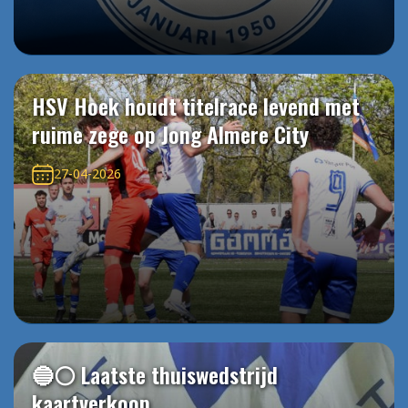
HSV Hoek houdt titelrace levend met
ruime zege op Jong Almere City
27-04-2026
🔵⚪️ Laatste thuiswedstrijd
kaartverkoop