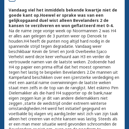
Vandaag viel het inmiddels bekende kwartje niet de
goede kant op.Hoewel er sprake was van een
gelijkopgaand duel wist alleen Bevelanders 2 de
kansen te verzilveren en won geflatteerd met 0-4.
Na de ruime zege vorige week op Noormannen 2 was H4
er alles aan gelegen de 3 punten weer op Denoek te
houden.H4 heeft de punten nog altijd hard nodig in de
spannende strijd tegen degradatie. Vandaag weer
beschikbaar Kevin de Smet en Jordi Overbeeke.Sjaco
Verhelst werd deze keer verhuurd aan H3 en verder de
vertrouwde namen van de laatste weken. Zodoende had
H4 op papier een prima elftal dat het moest opnemen
tegen het lastig te bespelen Bevelanders 2.De mannen uit
Kamperland beschikken over een ijzersterke verdediging en
met een aantal ruime overwinningen de laatste weken
staat men zelfs in de top van de ranglijst. Met eskimo Pim
Dielemakker als die-hard H4 supporter op de bank,naar
eigen zeggen kun je dit van andere dielemakkers niet
zeggen ,starte de wedstrijd onder extreem winterse
omstandigheden.H4 werd het initiatief gegegund en
voetbalde bij vlagen vrij aardig.Ieder wist zich van zijn taak
alleen het creeren van echte kansen was lastig. Steeds als
er een man meer situatie werd gevonden schroomden de