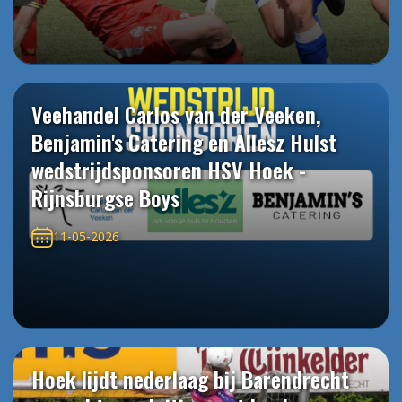
Veehandel Carlos van der Veeken,
Benjamin's Catering en Allesz Hulst
wedstrijdsponsoren HSV Hoek -
Rijnsburgse Boys
11-05-2026
Hoek lijdt nederlaag bij Barendrecht