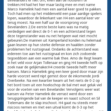
Bevelanders er niet om, even aan de noodrem te
trekken.H4 had het hier maar lastig mee en met name
Marco Hamelink had men een aantal keer goed te pakken.
Toch had men op het middenveld een paar aardige spelers
lopen, waardoor de linkerkant van H4 een aantal keer ver
terug moest. Na een half uur de voorsprong voor
Bevelanders 2.De eerste beste kans was na matig
verdedigen wel direct de 0-1 en een achterstand tegen
deze tegenstander was nu net hetgeen wat niet mocht
gebeuren.De mannen uit Kamperland konden nu helemaal
gaan leunen op hun sterke defensie en haalden zonder
problemen het rustsignaal. Ondanks de achterstand was
iedereen toe aan het rustsignaal en kon zich zodoende
tegoeddoen aan een warme bak thee. Arno de Regt kwam
in het veld voor Arjan Tollenaar en ging H4 tweede helft op
zoek naar de gelijkmaker.H4 creerde tweede helft meer
kansen. Marco Hamelink ging een keer goed door maar zijn
harde voorzet werd nipt gemist door de inkomende Jordi
Overbeeke. Na een kwartier kwam uit het niets de 0-2 op
het bord toen uit een hoekschop de bal met wat geluk viel
voor de voeten van een Bevelander. Vervolgens weer wat
kansen via Peter Hamelink die verrast werd door een
terugspringende bal van de keeper en naast schoot en Sil
Tielemans die te slap inschoot. H4 gaat nu steeds meer
risicoos nemen en met een uitval komt de 0-3 op het