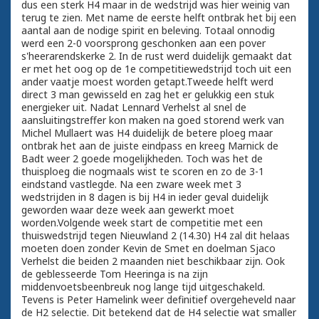
dus een sterk H4 maar in de wedstrijd was hier weinig van
terug te zien. Met name de eerste helft ontbrak het bij een
aantal aan de nodige spirit en beleving. Totaal onnodig
werd een 2-0 voorsprong geschonken aan een pover
s'heerarendskerke 2. In de rust werd duidelijk gemaakt dat
er met het oog op de 1e competitiewedstrijd toch uit een
ander vaatje moest worden getapt.Tweede helft werd
direct 3 man gewisseld en zag het er gelukkig een stuk
energieker uit. Nadat Lennard Verhelst al snel de
aansluitingstreffer kon maken na goed storend werk van
Michel Mullaert was H4 duidelijk de betere ploeg maar
ontbrak het aan de juiste eindpass en kreeg Marnick de
Badt weer 2 goede mogelijkheden. Toch was het de
thuisploeg die nogmaals wist te scoren en zo de 3-1
eindstand vastlegde. Na een zware week met 3
wedstrijden in 8 dagen is bij H4 in ieder geval duidelijk
geworden waar deze week aan gewerkt moet
worden.Volgende week start de competitie met een
thuiswedstrijd tegen Nieuwland 2 (14.30) H4 zal dit helaas
moeten doen zonder Kevin de Smet en doelman Sjaco
Verhelst die beiden 2 maanden niet beschikbaar zijn. Ook
de geblesseerde Tom Heeringa is na zijn
middenvoetsbeenbreuk nog lange tijd uitgeschakeld.
Tevens is Peter Hamelink weer definitief overgeheveld naar
de H2 selectie. Dit betekend dat de H4 selectie wat smaller