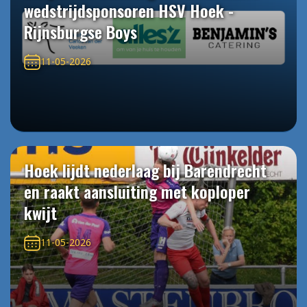
wedstrijdsponsoren HSV Hoek -
Rijnsburgse Boys
11-05-2026
Hoek lijdt nederlaag bij Barendrecht
en raakt aansluiting met koploper
kwijt
11-05-2026