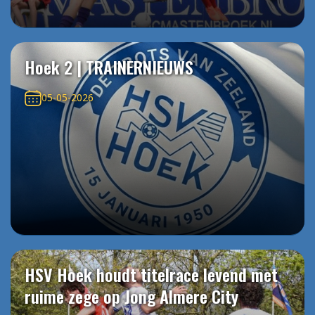
Hoek 2 | TRAINERNIEUWS
05-05-2026
HSV Hoek houdt titelrace levend met
ruime zege op Jong Almere City