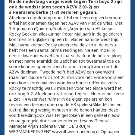
Na de nederlaag vorige week tegen Tern boys 2 zijn
ook de wedstrijden tegen AZVV 2 (0-2) en
s'Heerarendkerke (1-3) verloren gegaan.
Afgelopen donderdag moest H4 met een erg vertimmerd
elftal het opnemen tegen het AZVV van Piet de Vries. Met
3 A-junioren (Quinten,Robbert,Arjen)en van H5 keeper
Rocky Beck en alleskunner Peter Maljaars in de gelederen
kon men terugkijken op een bij vlagen aardige wedstrijd.
Met name keeper Rocky onderscheide zich in de eerste
helft met een aantal prima reddingen. Na een moeilijk
eerste kwartier was H4 het laatse halfuur de betere ploeg
en met name Marnick de Badt had tot tweemaal toe de
score kunnen openen toen hij oog in oog kwam met de
AZVV doelman. Tweede helft had AZVV een overwicht
maar het duurde toch tot 20 min voor het einde vooraleer
men kon scoren via een wonderschone treffer die zelfs
Rocky te machtig was.3 minuten voor het einde werd het
ook nog 0-2. Afgelopen zaterdag tegen s-Heerarendskerke
2, zat H4 weer wat ruimer in de eigen spelers en kon
tevens een beroep doen op de H3 spelers(Mike,Michel en
Justin) die nog weinig minuten in de benen hadden deze
voorbereiding.Ook was H4 gestoken in een geheel nieuw
tenue geregeld door aanvoerder en tevens General
Manager Arjan Tollenaar van "DE BRUIJN
WEGMARKERINGEN" www.dbwegmarkering.nl Op papier