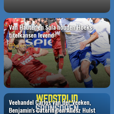
Van Hauter en Sula houden Hoeks
titelkansen levend
18-05-2026
Veehandel Carlos van der Veeken,
Benjamin's Catering en Allesz Hulst