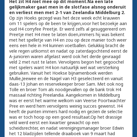
Het zit H4 niet mee op dit moment.Na een late
gelijkmaker gaat men in de slotfase alsnog onderuit
en verliest men met 2-1 van Zeelandia Middelburg 2.
Op zijn Hoeks gezegd was het deze week echt krauwen
om 11 spelers op de been te krijgen,voor het bezoekje aan
oud H4 corryfee Preetje. Er werd zelfs al gesuggereerd om
Preetje met H4 mee te laten doen,immers hij was bekent
met het spelletje van H4 en zou op deze manier toch weer
eens een hele in H4 kunnen voetballen. Gelukkig bracht de
vele regen uitkomst en nadat op zaterdagochtend eerst de
A-junioren waren afgelast werd ook het derde gevraagd
veld 2 met rust te laten. Vervolgens begon het gegoochel
met spelers want H4 kon natuurlijk wel wat versterking
gebruiken. Vanuit het Hoekse bijnamenboek werden
Mullie,Jeewee en de Nagel van H3 geselecteerd en vanuit
daas-13 Johan en reservekeeper broer Sam. Met ook nog
Tolle en broer Tom als noodgevallen op de bank trok H4
massaal richting Preelandia. Aangekomen in Middelburg
was er eerst het warme welkom van Veerse Poortwachter
Pree en werd hem vervolgens weinig succes gewenst. H4
heeft de punten immers hard nodig en gezien de selectie
was er toch hoop op een goed resultaat.Op het drassige
veld werd eerst een kwartier gewacht op een
scheidsrechter, en nadat verenigingsmanager broer Edwin
het 12 bladzijden tellende draaiboek van 9 maart had