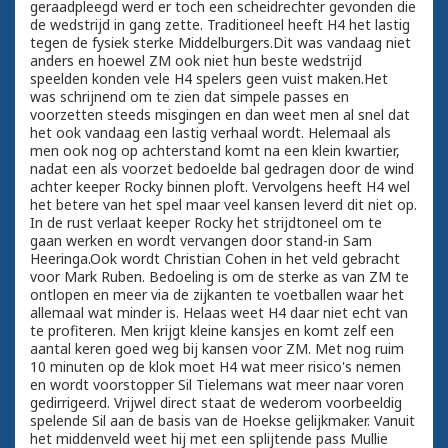
geraadpleegd werd er toch een scheidrechter gevonden die
de wedstrijd in gang zette. Traditioneel heeft H4 het lastig
tegen de fysiek sterke Middelburgers.Dit was vandaag niet
anders en hoewel ZM ook niet hun beste wedstrijd
speelden konden vele H4 spelers geen vuist maken.Het
was schrijnend om te zien dat simpele passes en
voorzetten steeds misgingen en dan weet men al snel dat
het ook vandaag een lastig verhaal wordt. Helemaal als
men ook nog op achterstand komt na een klein kwartier,
nadat een als voorzet bedoelde bal gedragen door de wind
achter keeper Rocky binnen ploft. Vervolgens heeft H4 wel
het betere van het spel maar veel kansen leverd dit niet op.
In de rust verlaat keeper Rocky het strijdtoneel om te
gaan werken en wordt vervangen door stand-in Sam
Heeringa.Ook wordt Christian Cohen in het veld gebracht
voor Mark Ruben. Bedoeling is om de sterke as van ZM te
ontlopen en meer via de zijkanten te voetballen waar het
allemaal wat minder is. Helaas weet H4 daar niet echt van
te profiteren. Men krijgt kleine kansjes en komt zelf een
aantal keren goed weg bij kansen voor ZM. Met nog ruim
10 minuten op de klok moet H4 wat meer risico's nemen
en wordt voorstopper Sil Tielemans wat meer naar voren
gedirrigeerd. Vrijwel direct staat de wederom voorbeeldig
spelende Sil aan de basis van de Hoekse gelijkmaker. Vanuit
het middenveld weet hij met een splijtende pass Mullie