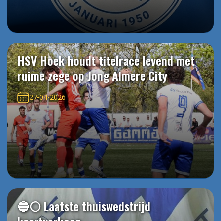
HSV Hoek houdt titelrace levend met
ruime zege op Jong Almere City
27-04-2026
🔵⚪️ Laatste thuiswedstrijd