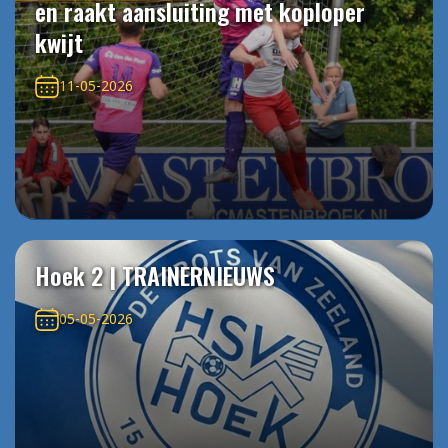
en raakt aansluiting met koploper
kwijt
11-05-2026
Hoek 2 | TRAINERNIEUWS
05-05-2026