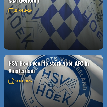
kaartverkoop
23-04-2026
HSV Hoek veel te sterk voor AFC in
Amsterdam
20-04-2026