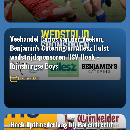
Veehandel Carlos van der Veeken,
Benjamin's Catering en Allesz Hulst
wedstrijdsponsoren HSV Hoek -
Rijnsburgse Boys
11-05-2026
Hoek lijdt nederlaag bij Barendrecht