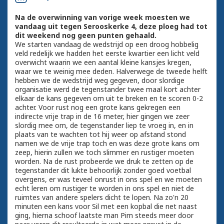
Na de overwinning van vorige week moesten we
vandaag uit tegen Serooskerke 4, deze ploeg had tot
dit weekend nog geen punten gehaald.
We starten vandaag de wedstrijd op een droog hobbelig
veld redelijk we hadden het eerste kwartier een licht veld
overwicht waarin we een aantal kleine kansjes kregen,
waar we te weinig mee deden. Halverwege de tweede helft
hebben we de wedstrijd weg gegeven, door slordige
organisatie werd de tegenstander twee maal kort achter
elkaar de kans gegeven om uit te breken en te scoren 0-2
achter. Voor rust nog een grote kans gekregen een
indirecte vrije trap in de 16 meter, hier gingen we zeer
slordig mee om, de tegenstander liep te vroeg in, en in
plaats van te wachten tot hij weer op afstand stond
namen we de vrije trap toch en was deze grote kans om
zeep, hierin zullen we toch slimmer en rustiger moeten
worden. Na de rust probeerde we druk te zetten op de
tegenstander dit lukte behoorlijk zonder goed voetbal
overgens, er was teveel onrust in ons spel en we moeten
echt leren om rustiger te worden in ons spel en niet de
ruimtes van andere spelers dicht te lopen. Na zo'n 20
minuten een kans voor Sil met een kopbal die net naast
ging, hierna schoof laatste man Pim steeds meer door