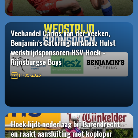
Veehandel Carlos van der Veeken,
Benjamin's Catering en Allesz Hulst
wedstrijdsponsoren HSV Hoek -
Rijnsburgse Boys
11-05-2026
Hoek lijdt nederlaag bij Barendrecht
en raakt aansluiting met koploper