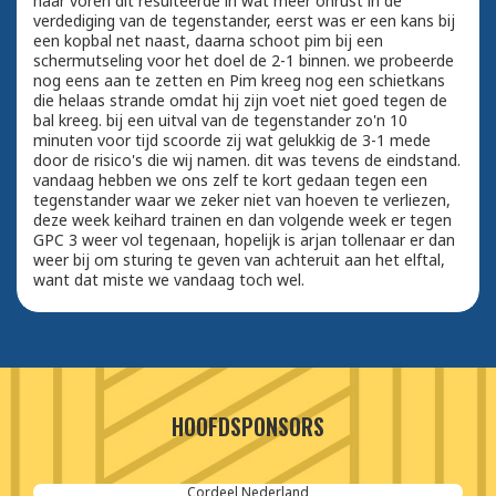
naar voren dit resulteerde in wat meer onrust in de
verdediging van de tegenstander, eerst was er een kans bij
een kopbal net naast, daarna schoot pim bij een
schermutseling voor het doel de 2-1 binnen. we probeerde
nog eens aan te zetten en Pim kreeg nog een schietkans
die helaas strande omdat hij zijn voet niet goed tegen de
bal kreeg. bij een uitval van de tegenstander zo'n 10
minuten voor tijd scoorde zij wat gelukkig de 3-1 mede
door de risico's die wij namen. dit was tevens de eindstand.
vandaag hebben we ons zelf te kort gedaan tegen een
tegenstander waar we zeker niet van hoeven te verliezen,
deze week keihard trainen en dan volgende week er tegen
GPC 3 weer vol tegenaan, hopelijk is arjan tollenaar er dan
weer bij om sturing te geven van achteruit aan het elftal,
want dat miste we vandaag toch wel.
HOOFDSPONSORS
and
SPIE-Controlec Engineeri