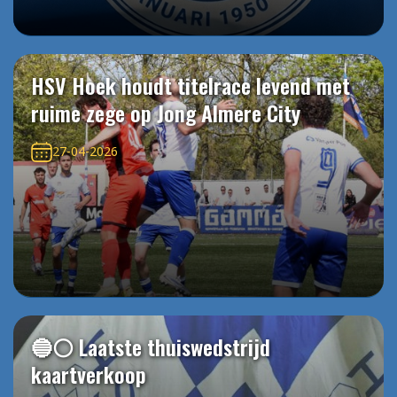
HSV Hoek houdt titelrace levend met
ruime zege op Jong Almere City
27-04-2026
🔵⚪️ Laatste thuiswedstrijd
kaartverkoop