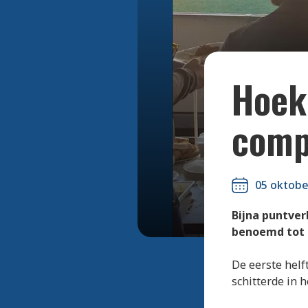
Hoek
comp
05 oktobe
Bijna puntver
benoemd tot 
De eerste helf
schitterde in h