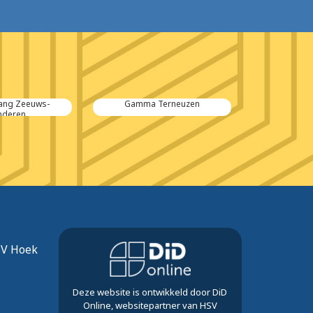
ang Zeeuws-
Gamma Terneuzen
Accoun
nderen
SV Hoek
Deze website is ontwikkeld door DiD
Online, websitepartner van HSV