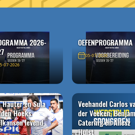
OGRAMMA 2026-
OEFENPROGRAMMA
27
05-07-2026
5-07-2026
 Hauter en Sula
Veehandel Carlos v
uden Hoeks
der Veeken, Benjam
elkansen levend
Catering en Allesz
Hulst