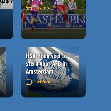
n
11-05-2026
HSV Hoek veel te
sterk voor AFC in
Amsterdam
20-04-2026