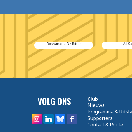
de Zwaan
Bouwmarkt De Ritter
All S
VOLG ONS
Club
Nieuws
Programma & Uitsl
Supporters
Contact & Route