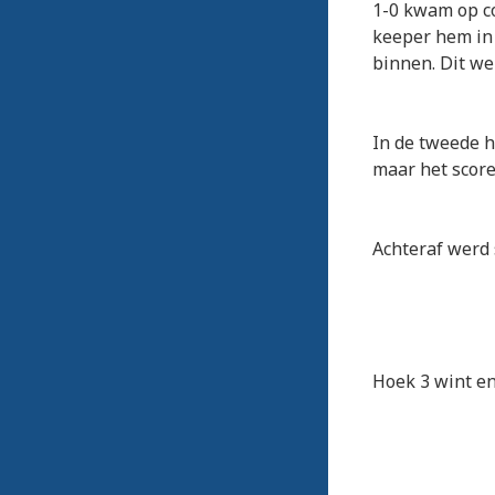
1-0 kwam op c
keeper hem in
binnen. Dit we
In de tweede 
maar het score
Achteraf werd 
Hoek 3 wint en