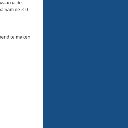
 waarna de
ba Sam de 3-0
nnend te maken