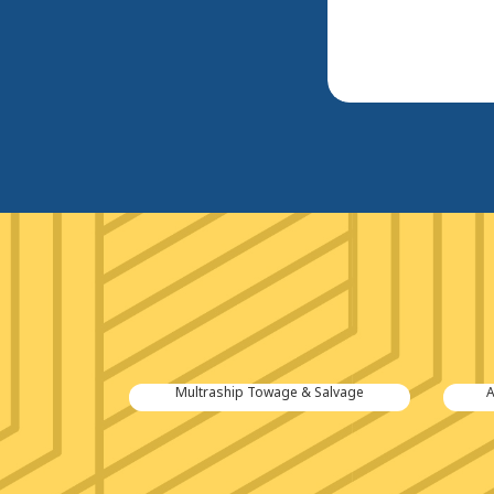
tiën B.V.
Multraship Towage & Salvage
A