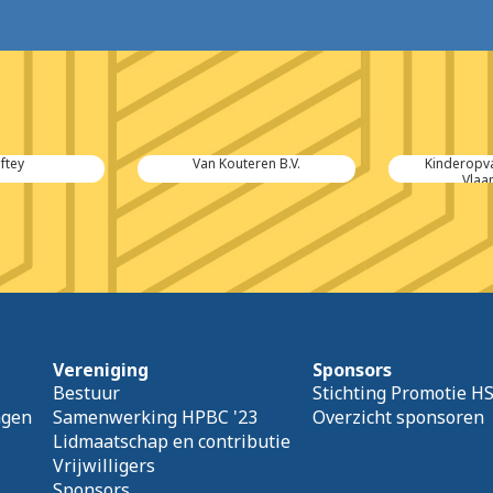
aftey
Van Kouteren B.V.
Kinderopv
Vlaa
Vereniging
Sponsors
Bestuur
Stichting Promotie H
agen
Samenwerking HPBC '23
Overzicht sponsoren
Lidmaatschap en contributie
Vrijwilligers
Sponsors