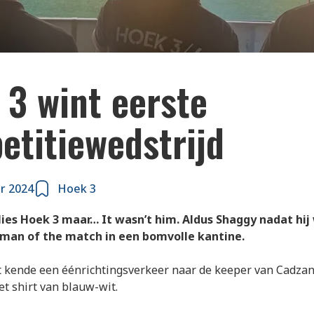
 3 wint eerste
etitiewedstrijd
r 2024
Hoek 3
lies Hoek 3 maar… It wasn’t him. Aldus Shaggy nadat hij
man of the match in een bomvolle kantine.
t kende een éénrichtingsverkeer naar de keeper van Cadzan
et shirt van blauw-wit.