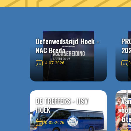
Oefenwedstrijd Hoek -
PR
NAC Breda
20
14-07-2026
0
DE TREFFERS - HSV
Van
HOEK
ho
tit
20-05-2026