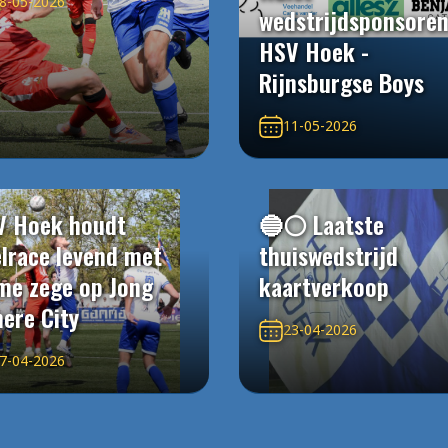
8-05-2026
wedstrijdsponsore
HSV Hoek -
Rijnsburgse Boys
11-05-2026
V Hoek houdt
🔵⚪️ Laatste
elrace levend met
thuiswedstrijd
me zege op Jong
kaartverkoop
ere City
23-04-2026
7-04-2026