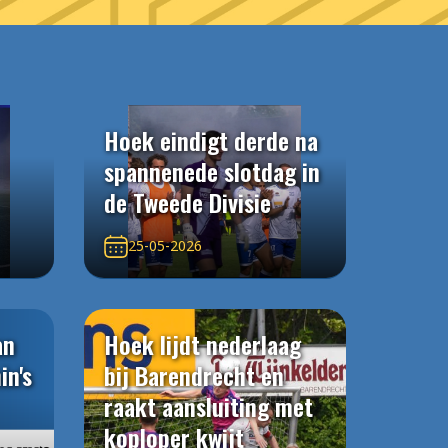
Hoek eindigt derde na
spannenede slotdag in
de Tweede Divisie
25-05-2026
an
Hoek lijdt nederlaag
in's
bij Barendrecht en
raakt aansluiting met
koploper kwijt