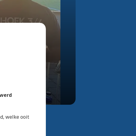
Bekijk alle foto's
 werd
d, welke ooit