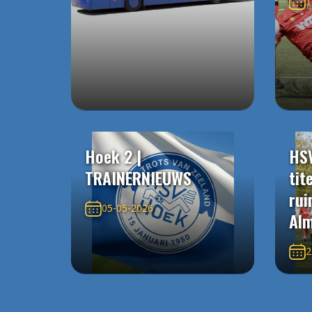
1
Hoek 2 |
HS
TRAINERNIEUWS
tit
rui
05-05-2026
Alm
2