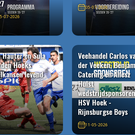
27
05-07-2026
5-07-2026
 Hauter en Sula
Veehandel Carlos v
uden Hoeks
der Veeken, Benjam
elkansen levend
Catering en Allesz
Hulst
8-05-2026
wedstrijdsponsore
HSV Hoek -
Rijnsburgse Boys
11-05-2026