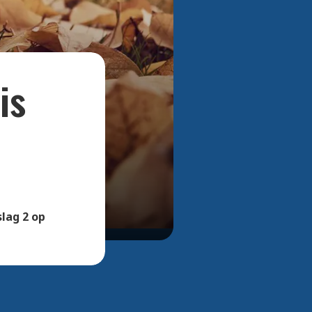
Bekijk alle foto's
is
lag 2 op