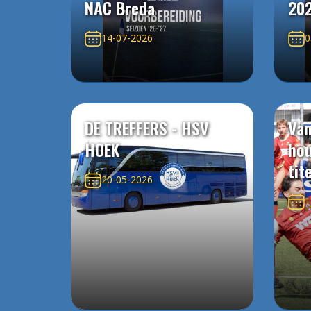
NAC Breda
20
14-07-2026
0
DE TREFFERS - HSV
Van
HOEK
ho
tit
20-05-2026
1