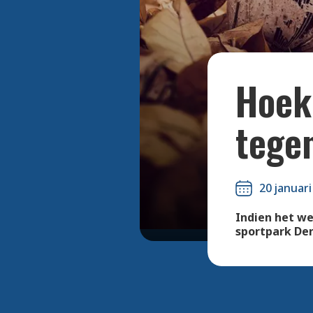
Hoek
tege
20 januari
Indien het we
sportpark Den