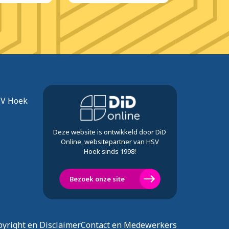
Vla
SV Hoek
Deze website is ontwikkeld door DiD
Online, websitepartner van HSV
Hoek sinds 1998!
Bezoek onze site
yright en Disclaimer
Contact en Medewerkers