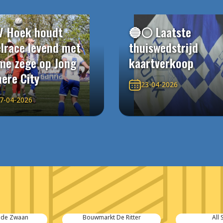
V Hoek houdt
🔵⚪️ Laatste
elrace levend met
thuiswedstrijd
me zege op Jong
kaartverkoop
ere City
23-04-2026
7-04-2026
 de Zwaan
Bouwmarkt De Ritter
All 