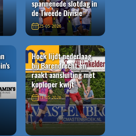
spannenede slotdag in
de Tweede Divisie
25-05-2026
an
Hoek lijdt nederlaag
in's
bij Barendrecht en
raakt aansluiting met
koploper kwijt
n
11-05-2026