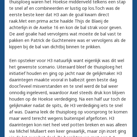
thuisploeg waren het Hoekse middenveld telkens een stap
te snel af en combineerden er lustig op los.Toch was de
eerste beste keer dat H3 aan de goal kwam direct
raak.Met een prima actie haalde Thijs de Blaeij de
achterlijn in de Axelse 16 en kon de bal strak voor geven.
De axel goalie had vervolgens wat moeite de bal vast te
pakken en Patrick de Guchteneire was er vervolgens als de
kippen bij de bal van dichtbij binnen te prikken.
Een opsteker voor H3 natuurlijk want eigenlijk was dit wel
het gewenste scenario. Uiteraard bleef de thuisploeg het
initiatief houden en ging op jacht naar de gelijkmaker. H3
daarintegen maakte vooral in balbezit geen beste dag
door.Teveel misverstanden en te snel werd de bal weer
onnodig ingeleverd, waardoor Axel steeds druk kon blijven
houden op de Hoekse verdediging. Na een half uur toch de
gelijkmaker nadat de spits, de H3 verdediging iets te snel
af was. Daarna leek de thuisploeg op voorsprong te komen
maar werd terecht wegens buitenspel afgefloten. H3
daarintegen kon niet heel veel potten breken en was alleen
via Michel Mullaert een keer gevaarlijk, maar zijn inzet ging