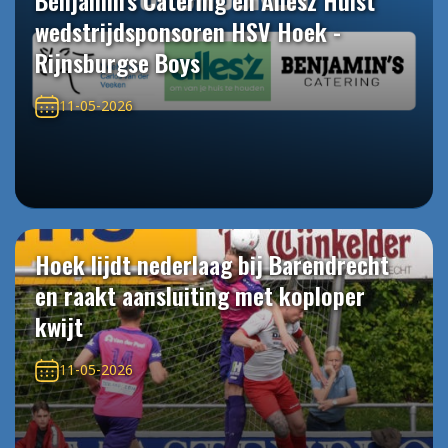
Benjamin's Catering en Allesz Hulst
wedstrijdsponsoren HSV Hoek -
Rijnsburgse Boys
11-05-2026
Hoek lijdt nederlaag bij Barendrecht
en raakt aansluiting met koploper
kwijt
11-05-2026