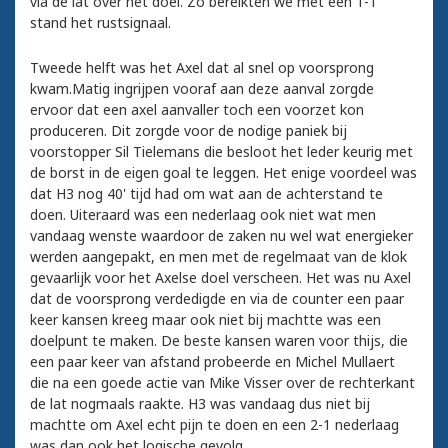
via de lat over het doel. Zo bereikten we met een 1-1
stand het rustsignaal.
Tweede helft was het Axel dat al snel op voorsprong
kwam.Matig ingrijpen vooraf aan deze aanval zorgde
ervoor dat een axel aanvaller toch een voorzet kon
produceren. Dit zorgde voor de nodige paniek bij
voorstopper Sil Tielemans die besloot het leder keurig met
de borst in de eigen goal te leggen. Het enige voordeel was
dat H3 nog 40' tijd had om wat aan de achterstand te
doen. Uiteraard was een nederlaag ook niet wat men
vandaag wenste waardoor de zaken nu wel wat energieker
werden aangepakt, en men met de regelmaat van de klok
gevaarlijk voor het Axelse doel verscheen. Het was nu Axel
dat de voorsprong verdedigde en via de counter een paar
keer kansen kreeg maar ook niet bij machtte was een
doelpunt te maken. De beste kansen waren voor thijs, die
een paar keer van afstand probeerde en Michel Mullaert
die na een goede actie van Mike Visser over de rechterkant
de lat nogmaals raakte. H3 was vandaag dus niet bij
machtte om Axel echt pijn te doen en een 2-1 nederlaag
was dan ook het logische gevolg.