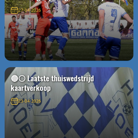
27-04-2026
🔵⚪️ Laatste thuiswedstrijd
kaartverkoop
23-04-2026