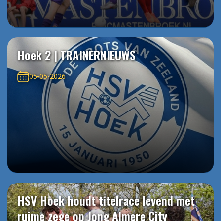
Hoek 2 | TRAINERNIEUWS
05-05-2026
HSV Hoek houdt titelrace levend met
ruime zege op Jong Almere City