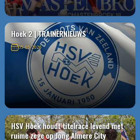
Hoek 2 | TRAINERNIEUWS
05-05-2026
HSV Hoek houdt titelrace levend met
ruime zege op Jong Almere City