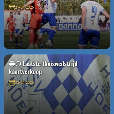
27-04-2026
🔵⚪️ Laatste thuiswedstrijd
kaartverkoop
23-04-2026