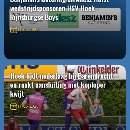
wedstrijdsponsoren HSV Hoek -
Rijnsburgse Boys
11-05-2026
Hoek lijdt nederlaag bij Barendrecht
en raakt aansluiting met koploper
kwijt
11-05-2026