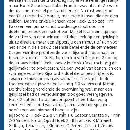
eerste helft was de thuisploeg nog enkele keren gevaarlijk,
maar Hoek 2 doelman Robin Francke was attent. Zo werd
de rust met een gelijke stand bereikt. Na rust wederom
een fel startend Rijsoord 2, met twee kansen die net over
zeilden. Daarna enkele kansen voor Hoek 2, zo zag Tim
Faassen een prima schot worden gestopt door de
doelman, en ook een schot van Maikel Krans eindigde op
de vuisten van de doelman. Het duel leek op een gelijkspel
uit te draaien, maar een slippertje een minuut of tien voor
het einde in de Hoek 2 defensie betekende de ommekeer.
Casper Gerritse profiteerde voor Rijsoord 2 optimaal, en
tekende voor de 1-0. Nadat een lob van Rijsoord 2 nog op
de lat was beland. leek Hoek 2 in de slotfase toch nog de
gelijkmaker te produceren. Via een woud van benen, en een
scrimage voor het Rijsoord 2 doel die onbeschrijfelijk is,
kwam de thuisdoelman als winnaar uit de strijd. In de
toegevoegde tijd werd het alsnog 2-0 via Vincent Kroon.
De thuisploeg verdiende de overwinning wel, maar een
gelijkspel had de verhoudingen ook goed weergegeven.
Hoek 2 dat een totaal ander gezicht heeft dan vorig
seizoen beet goed van zich af, en gezien het spelbeeld
hoeft men van niemand bang te zijn.
Rijsoord 2 - Hoek 2 2-0 81 min 1-0 Casper Gerritse 90+ min
2-0 Vincent Kroon Opstl Hoek 2 : R.Francke, R.Mullaert,
GJ.Reyn, T.Faassen, J.Kloonen (O.Pereira,Toval) T.Zeeuw,