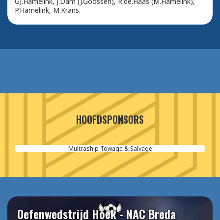
GJ.Hamelink, J.Dam (J.Goossen), R.de.Haas (M.Hamelink),
P.Hamelink, M.Krans.
HOOFDSPONSORS
Multraship Towage & Salvage
Oefenwedstrijd Hoek - NAC Breda