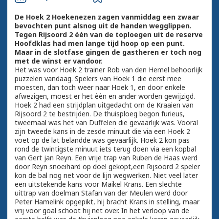
De Hoek 2 Hoekenezen zagen vanmiddag een zwaar
bevochten punt alsnog uit de handen wegglippen.
Tegen Rijsoord 2 èèn van de toploegen uit de reserve
Hoofdklas had men lange tijd hoop op een punt.
Maar in de slotfase gingen de gastheren er toch nog
met de winst er vandoor.
Het was voor Hoek 2 trainer Rob van den Hemel behoorlijk
puzzelen vandaag. Spelers van Hoek 1 die eerst mee
moesten, dan toch weer naar Hoek 1, en door enkele
afwezigen, moest er het èèn en ander worden gewijzigd.
Hoek 2 had een strijdplan uitgedacht om de Kraaien van
Rijsoord 2 te bestrijden. De thuisploeg begon furieus,
tweemaal was het van Duffelen die gevaarlijk was. Vooral
zijn tweede kans in de zesde minuut die via een Hoek 2
voet op de lat belandde was gevaarlijk. Hoek 2 kon pas
rond de twintigste minuut iets terug doen via een kopbal
van Gert jan Reyn. Een vrije trap van Ruben de Haas werd
door Reyn snoeihard op doel gekopt,een Rijsoord 2 speler
kon de bal nog net voor de lijn wegwerken. Niet veel later
een uitstekende kans voor Maikel Krans. Een slechte
uittrap van doelman Stafan van der Meulen werd door
Peter Hamelink opgepikt, hij bracht Krans in stelling, maar
vrij voor goal schoot hij net over. In het verloop van de