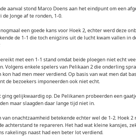
nde aanval stond Marco Doens aan het eindpunt om een af
i de Jonge af te ronden, 1-0.
r nogmaal een goede kans voor Hoek 2, echter werd deze on
ende de 1-1 die toch enigzins uit de lucht kwam vallen in 
.
ereikt met een 1-1 stand omdat beide ploegen niet echt ve
n. Volgens enkele spelers van Pelikaan 2 die onderling spr
an kon had men meer verdiend. Op basis van wat men dat ba
nt de bezoekers imponeerden ook niet echt.
t ging gelijkwaardig op. De Pelikanen probeerden een gaatj
nden maar slaagden daar lange tijd niet in.
n van onachtzaamheid betekende echter wel de 1-2. Hoek 2 
e achterstand te repareren. Het had wat kleine kansjes, ze
s rakelings naast had een beter lot verdiend.