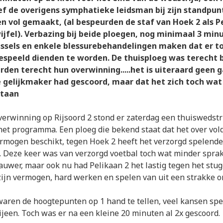
ef de overigens symphatieke leidsman bij zijn standpun
 vol gemaakt, (al bespeurden de staf van Hoek 2 als P
ijfel). Verbazing bij beide ploegen, nog minimaal 3 minu
wissels en enkele blessurebehandelingen maken dat er t
espeeld dienden te worden. De thuisploeg was terecht 
rden terecht hun overwinning.....het is uiteraard geen 
 gelijkmaker had gescoord, maar dat het zich toch wa
staan
erwinning op Rijsoord 2 stond er zaterdag een thuiswedstr
het programma. Een ploeg die bekend staat dat het over vo
rmogen beschikt, tegen Hoek 2 heeft het verzorgd spelende
g. Deze keer was van verzorgd voetbal toch wat minder spra
auwer, maar ook nu had Pelikaan 2 het lastig tegen het stu
zijn vermogen, hard werken en spelen van uit een strakke o
 waren de hoogtepunten op 1 hand te tellen, veel kansen sp
ijeen. Toch was er na een kleine 20 minuten al 2x gescoord.