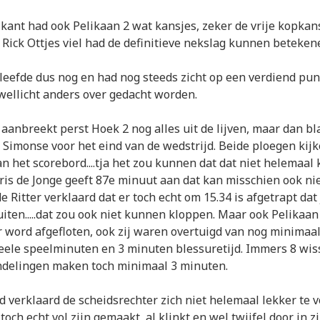
kant had ook Pelikaan 2 wat kansjes, zeker de vrije kopkans
Rick Ottjes viel had de definitieve nekslag kunnen beteken
leefde dus nog en had nog steeds zicht op een verdiend punt
 wellicht anders over gedacht worden.
e aanbreekt perst Hoek 2 nog alles uit de lijven, maar dan bl
 Simonse voor het eind van de wedstrijd. Beide ploegen kij
n het scorebord....tja het zou kunnen dat dat niet helemaal 
oris de Jonge geeft 87e minuut aan dat kan misschien ook niet
e Ritter verklaard dat er toch echt om 15.34 is afgetrapt dat
uiten.....dat zou ook niet kunnen kloppen. Maar ook Pelikaan 
r word afgefloten, ook zij waren overtuigd van nog minimaa
cieele speelminuten en 3 minuten blessuretijd. Immers 8 wis
delingen maken toch minimaal 3 minuten.
d verklaard de scheidsrechter zich niet helemaal lekker te 
och echt vol zijn gemaakt, al klinkt en wel twijfel door in z