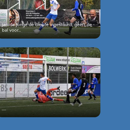
Jari de Jonge de diepte ingestuurd, geeft de
bal voor...
.....