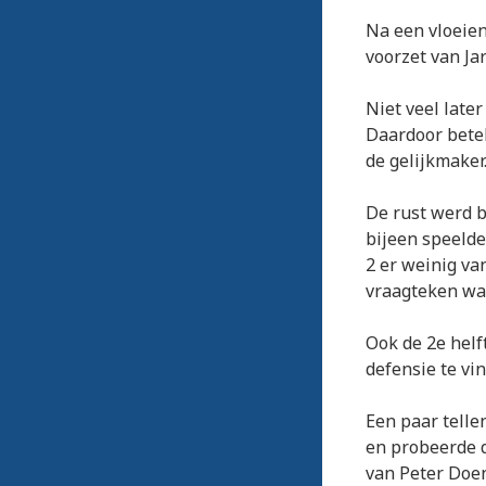
Na een vloeie
voorzet van Jar
Niet veel late
Daardoor betek
de gelijkmaker
De rust werd b
bijeen speelde
2 er weinig v
vraagteken wa
Ook de 2e helf
defensie te vi
Een paar telle
en probeerde d
van Peter Doen