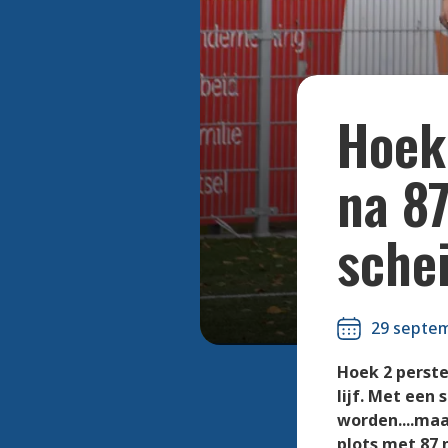
Doelpunte
Hoek 
na 87
schei
29 septe
Hoek 2 perste
lijf. Met een
worden....maa
plots met 87 