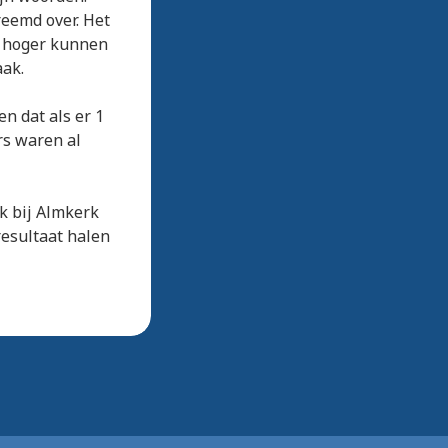
reemd over. Het
k hoger kunnen
aak.
n dat als er 1
s waren al
k bij Almkerk
resultaat halen