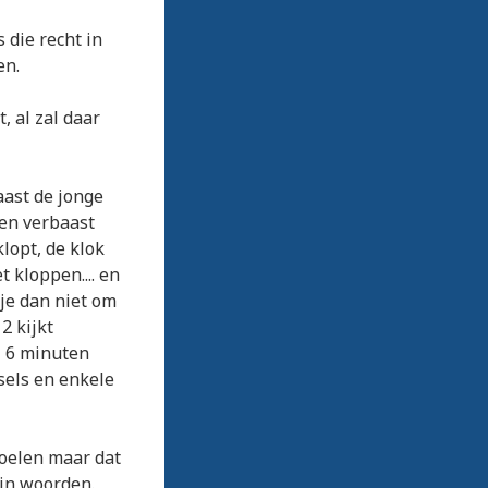
 die recht in
en.
, al zal daar
aast de jonge
ken verbaast
klopt, de klok
 kloppen.... en
 je dan niet om
2 kijkt
l 6 minuten
sels en enkele
voelen maar dat
ijn woorden.