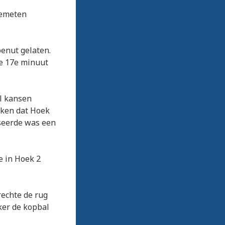
gemeten
benut gelaten.
de 17e minuut
el kansen
aken dat Hoek
seerde was een
e in Hoek 2
rechte de rug
ker de kopbal