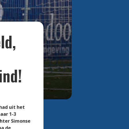
Bekijk alle foto's
ld,
ind!
had uit het
maar 1-3
chter Simonse
na de