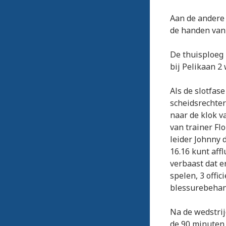
Aan de andere 
de handen van 
De thuisploeg 
bij Pelikaan 2
Als de slotfas
scheidsrechter
naar de klok va
van trainer Fl
leider Johnny d
16.16 kunt affl
verbaast dat e
spelen, 3 offi
blessurebehan
Na de wedstrij
de 90 minuten t