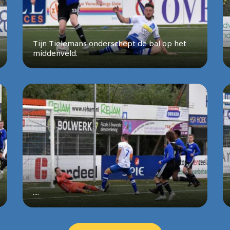
Tijn Tielemans onderschept de bal op het
middenveld.
....