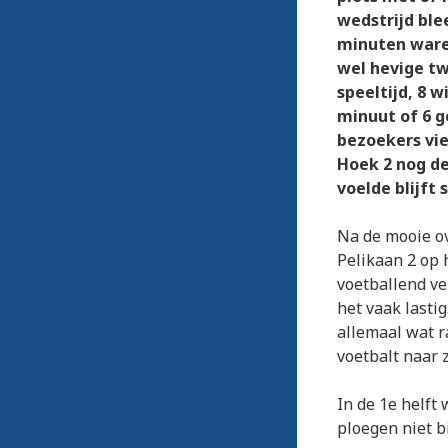
wedstrijd ble
minuten waren
wel hevige tw
speeltijd, 8 
minuut of 6 g
bezoekers vie
Hoek 2 nog de
voelde blijft 
Na de mooie ov
Pelikaan 2 op 
voetballend ve
het vaak lasti
allemaal wat r
voetbalt naar 
In de 1e helft
ploegen niet b