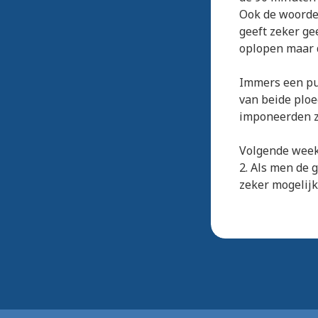
Ook de woorden
geeft zeker ge
oplopen maar d
Immers een pun
van beide plo
imponeerden zi
Volgende week 
2. Als men de 
zeker mogelijk