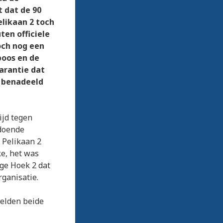
t dat de 90
elikaan 2 toch
ten officiele
och nog een
boos en de
garantie dat
t benadeeld
ijd tegen
ldoende
 Pelikaan 2
ke, het was
gge Hoek 2 dat
rganisatie.
eelden beide