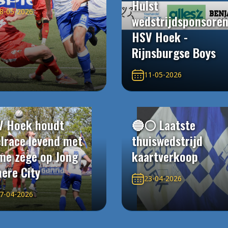
Hulst
8-05-2026
wedstrijdsponsore
HSV Hoek -
Rijnsburgse Boys
11-05-2026
V Hoek houdt
🔵⚪️ Laatste
elrace levend met
thuiswedstrijd
me zege op Jong
kaartverkoop
ere City
23-04-2026
7-04-2026