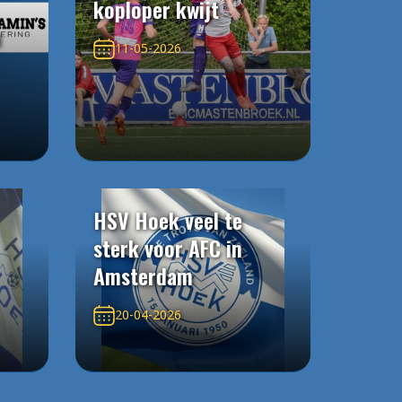
koploper kwijt
n
11-05-2026
HSV Hoek veel te
sterk voor AFC in
Amsterdam
20-04-2026