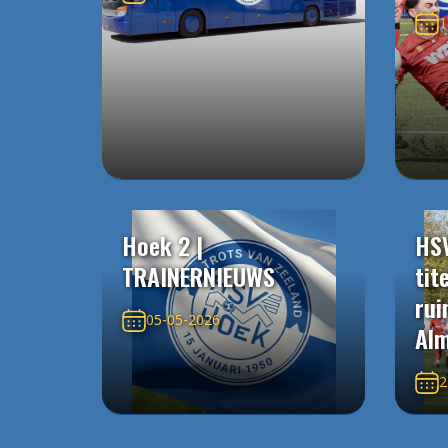
1
Hoek 2 |
HS
TRAINERNIEUWS
tit
rui
05-05-2026
Alm
2