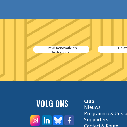
Autolease
Drewi Renovatie en
Elekt
Bestratingen
VOLG ONS
Club
Nieuws
Programma & Uitsl
Supporters
Contact & Route