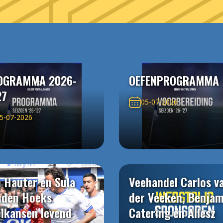
OGRAMMA 2026-
OEFENPROGRAMMA
27
05-07-2026
5-07-2026
 Hauter en Sula
Veehandel Carlos v
uden Hoeks
der Veeken, Benjam
elkansen levend
Catering en Allesz