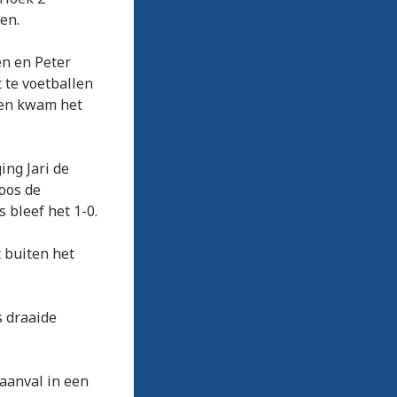
en.
en en Peter
 te voetballen
nsen kwam het
ing Jari de
koos de
 bleef het 1-0.
 buiten het
s draaide
aanval in een