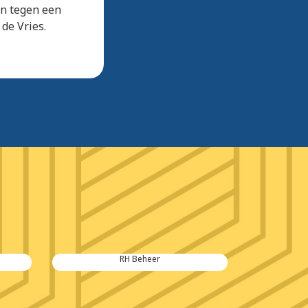
en tegen een
de Vries.
RH Beheer
Van Hese 