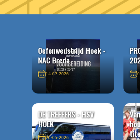
Oefenwedstrijd Hoek -
PR
NAC Breda
20
14-07-2026
0
DE TREFFERS - HSV
Van
HOEK
ho
tit
20-05-2026