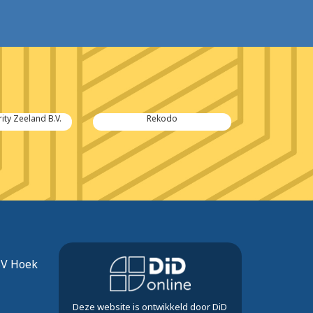
ity Zeeland B.V.
Rekodo
BC
SV Hoek
Deze website is ontwikkeld door DiD