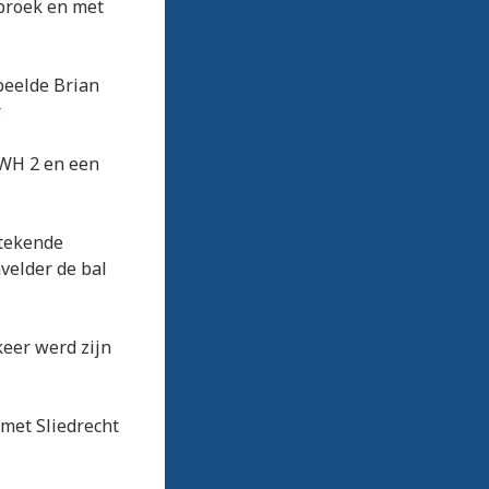
rbroek en met
peelde Brian
.
SWH 2 en een
stekende
velder de bal
eer werd zijn
 met Sliedrecht