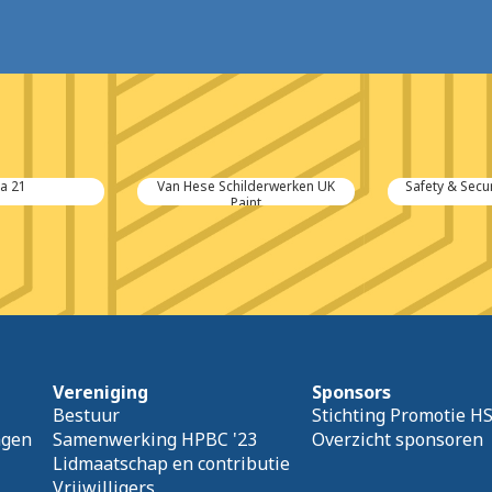
ra 21
Van Hese Schilderwerken UK
Safety & Secur
Paint
Vereniging
Sponsors
Bestuur
Stichting Promotie H
agen
Samenwerking HPBC '23
Overzicht sponsoren
Lidmaatschap en contributie
Vrijwilligers