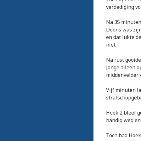
verdediging vo
Na 35 minuten 
Doens was zijn
en dat lukte d
niet.
Na rust gooide
Jonge alleen o
middenvelder v
Vijf minuten l
strafschopgebi
Hoek 2 bleef g
handig weg en 
Toch had Hoek