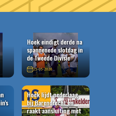
Hoek eindigt derde na
spannenede slotdag in
de Tweede Divisie
25-05-2026
an
Hoek lijdt nederlaag
in's
bij Barendrecht en
raakt aansluiting met