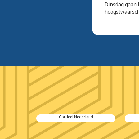
Dinsdag gaan H
hoogstwaarschi
der Poel
Cordeel Nederland