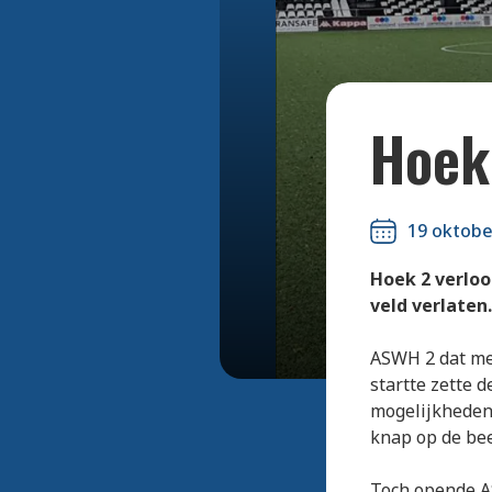
Hoek
19 oktobe
Hoek 2 verlo
veld verlaten.
ASWH 2 dat met
startte zette 
mogelijkheden 
knap op de be
Toch opende A