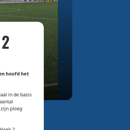
Bekijk alle foto's
 2
en hoofd het
aal in de basis
aantal
 zijn ploeg
 Hoek 2