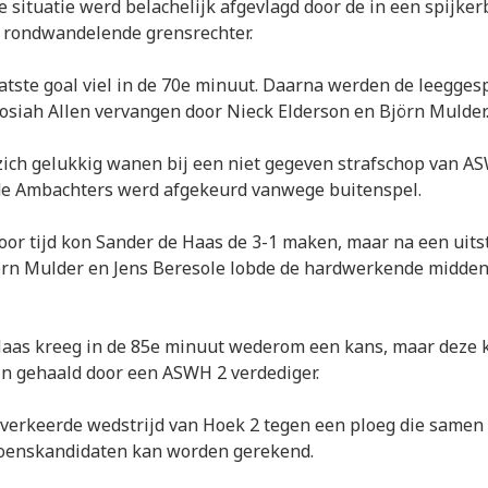
e situatie werd belachelijk afgevlagd door de in een spijke
rondwandelende grensrechter.
atste goal viel in de 70e minuut. Daarna werden de leegges
osiah Allen vervangen door Nieck Elderson en Björn Mulder
ich gelukkig wanen bij een niet gegeven strafschop van A
de Ambachters werd afgekeurd vanwege buitenspel.
oor tijd kon Sander de Haas de 3-1 maken, maar na een uit
örn Mulder en Jens Beresole lobde de hardwerkende midden
Haas kreeg in de 85e minuut wederom een kans, maar deze k
ijn gehaald door een ASWH 2 verdediger.
 verkeerde wedstrijd van Hoek 2 tegen een ploeg die samen
ioenskandidaten kan worden gerekend.