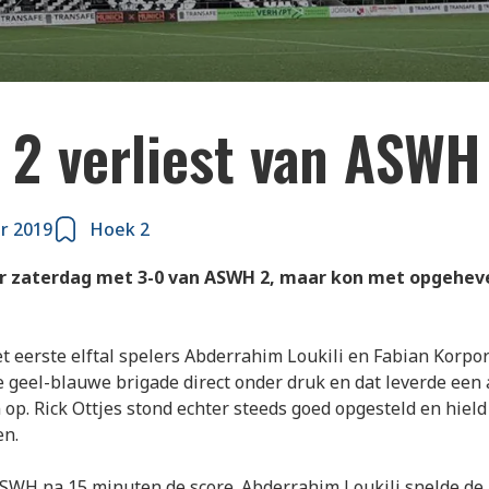
 2 verliest van ASWH
r 2019
Hoek 2
or zaterdag met 3-0 van ASWH 2, maar kon met opgehev
 eerste elftal spelers Abderrahim Loukili en Fabian Korpor
de geel-blauwe brigade direct onder druk en dat leverde een 
op. Rick Ottjes stond echter steeds goed opgesteld en hield
en.
SWH na 15 minuten de score. Abderrahim Loukili snelde de