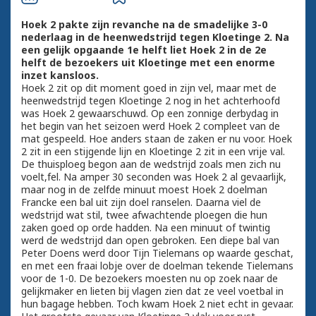
Hoek 2 pakte zijn revanche na de smadelijke 3-0
nederlaag in de heenwedstrijd tegen Kloetinge 2. Na
een gelijk opgaande 1e helft liet Hoek 2 in de 2e
helft de bezoekers uit Kloetinge met een enorme
inzet kansloos.
Hoek 2 zit op dit moment goed in zijn vel, maar met de
heenwedstrijd tegen Kloetinge 2 nog in het achterhoofd
was Hoek 2 gewaarschuwd. Op een zonnige derbydag in
het begin van het seizoen werd Hoek 2 compleet van de
mat gespeeld. Hoe anders staan de zaken er nu voor. Hoek
2 zit in een stijgende lijn en Kloetinge 2 zit in een vrije val.
De thuisploeg begon aan de wedstrijd zoals men zich nu
voelt,fel. Na amper 30 seconden was Hoek 2 al gevaarlijk,
maar nog in de zelfde minuut moest Hoek 2 doelman
Francke een bal uit zijn doel ranselen. Daarna viel de
wedstrijd wat stil, twee afwachtende ploegen die hun
zaken goed op orde hadden. Na een minuut of twintig
werd de wedstrijd dan open gebroken. Een diepe bal van
Peter Doens werd door Tijn Tielemans op waarde geschat,
en met een fraai lobje over de doelman tekende Tielemans
voor de 1-0. De bezoekers moesten nu op zoek naar de
gelijkmaker en lieten bij vlagen zien dat ze veel voetbal in
hun bagage hebben. Toch kwam Hoek 2 niet echt in gevaar.