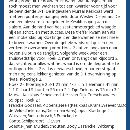
voorsprong uit te bouwen. Er waren wat kansjes, maar
toch moest men wachten tot een kwartier voor tijd voor
de bevrijdende 3-1. De ingevallen Mursal Kesikbas werd
met een puntertje aangespeeld door Wesley Dieleman. De
van een blessure teruggekeerde Kesikbas ging aan de
slalom. Aan de rand van het zestienmetergebied waagde
hij een schot, en met succes. Deze treffer kwam aan als
een mokerslag bij Kloetinge 2 en die kwamen ze niet meer
te boven kwamen. Over de gehele wedstrijd gezien een
verdiende overwinning voor Hoek 2 dat zo langzaam naar
boven sluipt in de ranglijst. Volgende week weer een
thuiswedstrijd voor Hoek 2, men ontvangt dan Rijsoord 2
dat vecht voor alles wat het waard is om de degradatie te
ontlopen. Hoek 2 is dus gewaarschuwd, maar eerst gaat
men nog eens lekker genieten van de 3-1 overwinning op
rivaal Kloetinge 2.
Hoek 2 - Kloetinge 2 3-1 21 min 1-0 Tijn Tielemans 41 min
1-1 Richard Schouten 55 min 2-1 Tijn Tielemans 75 min 3-1
Mursal Kesikbas Scheidsrechter : van Dijk Toeschouwers :
55 opst Hoek 2 :
Francke,Goossen,P.Doens,Neels(Kesikbas),Krans,Weever,M.Doe
de Velde,Tielemans,Dieleman(Haas). opst Kloetinge 2 :
Walraven,Biesterbosch,S.Francke,Le
Conte,Schilperoor(......)t,van
Soest,Pijnen,Mulder,Schouten,Booy,L.Francke. Witkamp