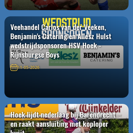
Veehandel Carlos van der Veeken,
Benjamin's Catering en Allesz Hulst
wedstrijdsponsoren HSV Hoek -
Rijnsburgse Boys
11-05-2026
Hoek lijdt nederlaag bij Barendrecht
en raakt aansluiting met koploper
kwijt