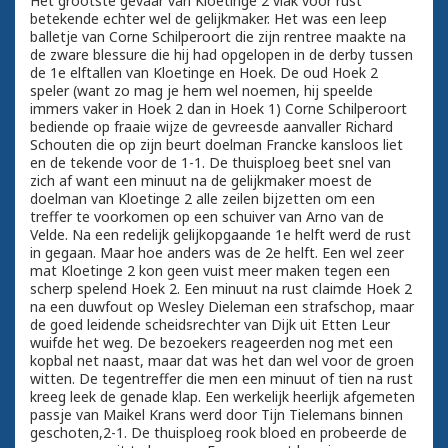
Het grootste gevaar van Kloetinge 2 vlak voor rust
betekende echter wel de gelijkmaker. Het was een leep
balletje van Corne Schilperoort die zijn rentree maakte na
de zware blessure die hij had opgelopen in de derby tussen
de 1e elftallen van Kloetinge en Hoek. De oud Hoek 2
speler (want zo mag je hem wel noemen, hij speelde
immers vaker in Hoek 2 dan in Hoek 1) Corne Schilperoort
bediende op fraaie wijze de gevreesde aanvaller Richard
Schouten die op zijn beurt doelman Francke kansloos liet
en de tekende voor de 1-1. De thuisploeg beet snel van
zich af want een minuut na de gelijkmaker moest de
doelman van Kloetinge 2 alle zeilen bijzetten om een
treffer te voorkomen op een schuiver van Arno van de
Velde. Na een redelijk gelijkopgaande 1e helft werd de rust
in gegaan. Maar hoe anders was de 2e helft. Een wel zeer
mat Kloetinge 2 kon geen vuist meer maken tegen een
scherp spelend Hoek 2. Een minuut na rust claimde Hoek 2
na een duwfout op Wesley Dieleman een strafschop, maar
de goed leidende scheidsrechter van Dijk uit Etten Leur
wuifde het weg. De bezoekers reageerden nog met een
kopbal net naast, maar dat was het dan wel voor de groen
witten. De tegentreffer die men een minuut of tien na rust
kreeg leek de genade klap. Een werkelijk heerlijk afgemeten
passje van Maikel Krans werd door Tijn Tielemans binnen
geschoten,2-1. De thuisploeg rook bloed en probeerde de