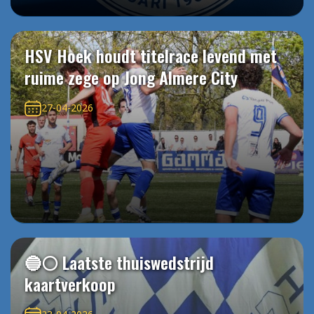
HSV Hoek houdt titelrace levend met
ruime zege op Jong Almere City
27-04-2026
🔵⚪️ Laatste thuiswedstrijd
kaartverkoop