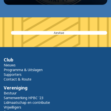
Aevitae
Club
Nieuws
Programma & Uitslagen
Supporters
Contact & Route
Vereniging
Bestuur
Samenwerking HPBC '23
Lidmaatschap en contributie
Vrijwilligers