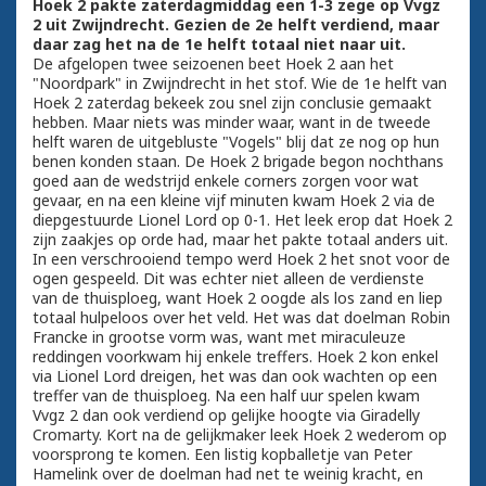
Hoek 2 pakte zaterdagmiddag een 1-3 zege op Vvgz
2 uit Zwijndrecht. Gezien de 2e helft verdiend, maar
daar zag het na de 1e helft totaal niet naar uit.
De afgelopen twee seizoenen beet Hoek 2 aan het
"Noordpark" in Zwijndrecht in het stof. Wie de 1e helft van
Hoek 2 zaterdag bekeek zou snel zijn conclusie gemaakt
hebben. Maar niets was minder waar, want in de tweede
helft waren de uitgebluste "Vogels" blij dat ze nog op hun
benen konden staan. De Hoek 2 brigade begon nochthans
goed aan de wedstrijd enkele corners zorgen voor wat
gevaar, en na een kleine vijf minuten kwam Hoek 2 via de
diepgestuurde Lionel Lord op 0-1. Het leek erop dat Hoek 2
zijn zaakjes op orde had, maar het pakte totaal anders uit.
In een verschrooiend tempo werd Hoek 2 het snot voor de
ogen gespeeld. Dit was echter niet alleen de verdienste
van de thuisploeg, want Hoek 2 oogde als los zand en liep
totaal hulpeloos over het veld. Het was dat doelman Robin
Francke in grootse vorm was, want met miraculeuze
reddingen voorkwam hij enkele treffers. Hoek 2 kon enkel
via Lionel Lord dreigen, het was dan ook wachten op een
treffer van de thuisploeg. Na een half uur spelen kwam
Vvgz 2 dan ook verdiend op gelijke hoogte via Giradelly
Cromarty. Kort na de gelijkmaker leek Hoek 2 wederom op
voorsprong te komen. Een listig kopballetje van Peter
Hamelink over de doelman had net te weinig kracht, en