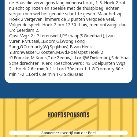
de Haas die vervolgens laag binnenschoot, 1-3. Hoek 2 zat
nu echt op rozen en speelde met de thuisploeg, echter
vergat men wel het genade schot te geven. Maar het zij
Hoek 2 vergeven, immers de 3 punten vergoede veel.
Volgende speelt Hoek 2 om 12.30 thuis, men ontvangt dan
Lrc Leerdam 2.
Opst Vvgz 2 : P.Lerensveld,P.Schaap(S.Goedhart),J.van
Vuren,R.Vrutaal,I.Boom,G.l.Wong Fong
Sang,G.Cromarty(Wj.Spijkhuis),B.van.Hees,
Y.Bronwasser,O.Kosten,M.v/d.Poel Opst Hoek 2
:R.Francke,M.Krans,T.de.Zeeuw,L.Lord(W.Dieleman),S.de.Haas,P.H
Scheidsrechter : Klerx Toeschouwers : 45 Doelpunten Vvgz
2 - Hoek 2 6e min 0-1 L.Lord 30e min 1-1 G.Cromarty 60e
min 1-2 L.Lord 63e min 1-3 S.de.Haas
HOOFDSPONSORS
Aannemersbedrijf van der Poel