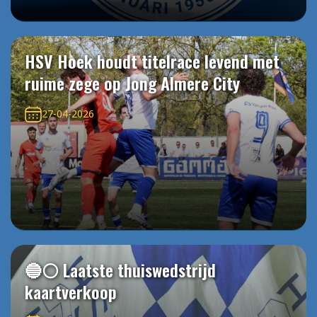
HSV Hoek houdt titelrace levend met
ruime zege op Jong Almere City
27-04-2026
🔵⚪️ Laatste thuiswedstrijd
kaartverkoop