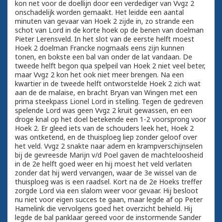
kon net voor de doellijn door een verdediger van Vvgz 2
onschadelijk worden gemaakt. Het leidde een aantal
minuten van gevaar van Hoek 2 zijde in, zo strande een
schot van Lord in de korte hoek op de benen van doelman
Pieter Lerensveld. In het slot van de eerste helft moest
Hoek 2 doelman Francke nogmaals eens zijn kunnen
tonen, en bokste een bal van onder de lat vandaan. De
tweede helft begon qua spelpeil van Hoek 2 niet veel beter,
maar Vvgz 2 kon het ook niet meer brengen. Na een
kwartier in de tweede helft ontworstelde Hoek 2 zich wat
aan de de malaise, en bracht Bryan van Wingen met een
prima steekpass Lionel Lord in stelling. Tegen de gedreven
spelende Lord was geen Vvgz 2 kruit gewassen, en een
droge knal op het doel betekende een 1-2 voorsprong voor
Hoek 2. Er gleed iets van de schouders leek het, Hoek 2
was ontketend, en de thuisploeg liep zonder geloof over
het veld. Vvgz 2 snakte naar adem en krampverschijnselen
bij de gevreesde Marijn v/d Poel gaven de machteloosheid
in de 2e helft goed weer en hij moest het veld verlaten
zonder dat hij werd vervangen, waar de 3e wissel van de
thuisploeg was is een raadsel. Kort na de 2e Hoeks treffer
zorgde Lord via een slalom weer voor gevaar. Hij besloot
nu niet voor eigen succes te gaan, maar legde af op Peter
Hamelink die vervolgens goed het overzicht behield. Hij
legde de bal panklaar gereed voor de instormende Sander