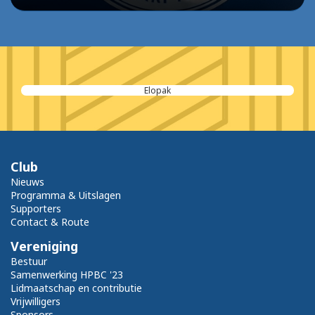
Vlaander Groep
Club
Nieuws
Programma & Uitslagen
Supporters
Contact & Route
Vereniging
Bestuur
Samenwerking HPBC '23
Lidmaatschap en contributie
Vrijwilligers
Sponsors