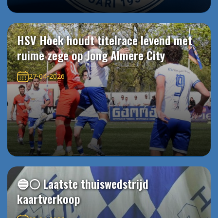
HSV Hoek houdt titelrace levend met
ruime zege op Jong Almere City
27-04-2026
🔵⚪️ Laatste thuiswedstrijd
kaartverkoop