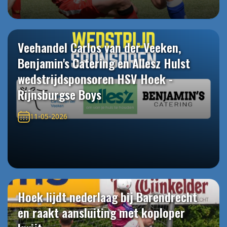
Veehandel Carlos van der Veeken,
Benjamin's Catering en Allesz Hulst
wedstrijdsponsoren HSV Hoek -
Rijnsburgse Boys
11-05-2026
Hoek lijdt nederlaag bij Barendrecht
en raakt aansluiting met koploper