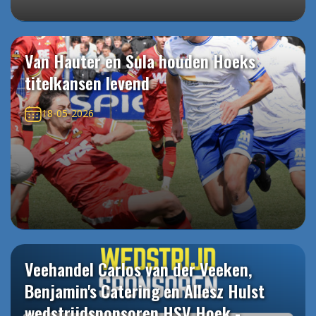
Van Hauter en Sula houden Hoeks
titelkansen levend
18-05-2026
Veehandel Carlos van der Veeken,
Benjamin's Catering en Allesz Hulst
wedstrijdsponsoren HSV Hoek -