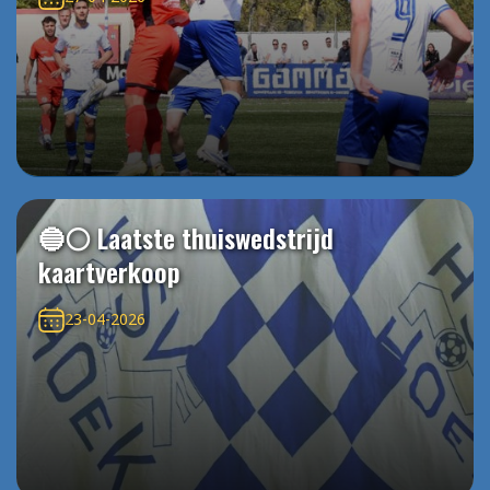
🔵⚪️ Laatste thuiswedstrijd
kaartverkoop
23-04-2026