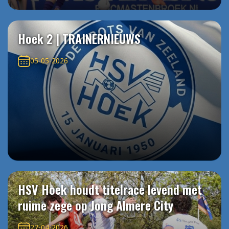
Hoek 2 | TRAINERNIEUWS
05-05-2026
HSV Hoek houdt titelrace levend met
ruime zege op Jong Almere City
27-04-2026