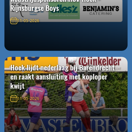
Rijnsburgse Boys
11-05-2026
Hoek lijdt nederlaag bij Barendrecht
en raakt aansluiting met koploper
kwijt
11-05-2026