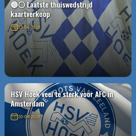
🔵⚪️ Laatste thuiswedstrijd
kaartverkoop
23-04-2026
HSV Hoek veel te sterk voor AFC in
Amsterdam
20-04-2026