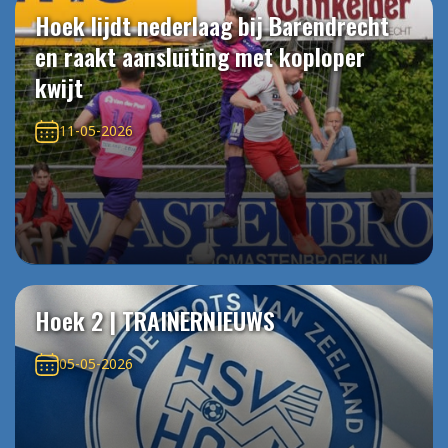
Hoek lijdt nederlaag bij Barendrecht
en raakt aansluiting met koploper
kwijt
11-05-2026
Hoek 2 | TRAINERNIEUWS
05-05-2026