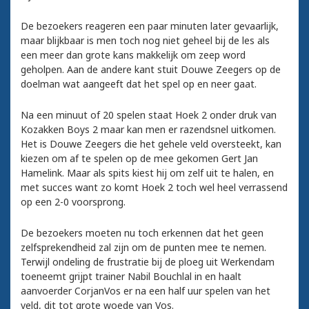
De bezoekers reageren een paar minuten later gevaarlijk,
maar blijkbaar is men toch nog niet geheel bij de les als
een meer dan grote kans makkelijk om zeep word
geholpen. Aan de andere kant stuit Douwe Zeegers op de
doelman wat aangeeft dat het spel op en neer gaat.
Na een minuut of 20 spelen staat Hoek 2 onder druk van
Kozakken Boys 2 maar kan men er razendsnel uitkomen.
Het is Douwe Zeegers die het gehele veld oversteekt, kan
kiezen om af te spelen op de mee gekomen Gert Jan
Hamelink. Maar als spits kiest hij om zelf uit te halen, en
met succes want zo komt Hoek 2 toch wel heel verrassend
op een 2-0 voorsprong.
De bezoekers moeten nu toch erkennen dat het geen
zelfsprekendheid zal zijn om de punten mee te nemen.
Terwijl ondeling de frustratie bij de ploeg uit Werkendam
toeneemt grijpt trainer Nabil Bouchlal in en haalt
aanvoerder CorjanVos er na een half uur spelen van het
veld, dit tot grote woede van Vos.