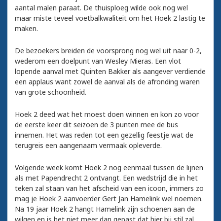
aantal malen paraat. De thuisploeg wilde ook nog wel
maar miste teveel voetbalkwaliteit om het Hoek 2 lastig te
maken.
De bezoekers breiden de voorsprong nog wel uit naar 0-2,
wederom een doelpunt van Wesley Mieras. Een vlot
lopende aanval met Quinten Bakker als aangever verdiende
een applaus want zowel de aanval als de afronding waren
van grote schoonheid.
Hoek 2 deed wat het moest doen winnen en kon zo voor
de eerste keer dit seizoen de 3 punten mee de bus
innemen. Het was reden tot een gezellig feestje wat de
terugreis een aangenaam vermaak opleverde.
Volgende week komt Hoek 2 nog eenmaal tussen de lijnen
als met Papendrecht 2 ontvangt. Een wedstrijd die in het
teken zal staan van het afscheid van een icoon, immers zo
mag je Hoek 2 aanvoerder Gert Jan Hamelink wel noemen.
Na 19 jaar Hoek 2 hangt Hamelink zijn schoenen aan de
wilgen en is het niet meer dan gepast dat hier bij stil zal