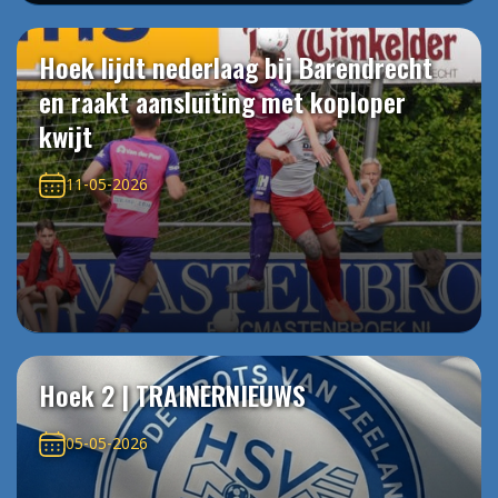
Hoek lijdt nederlaag bij Barendrecht
en raakt aansluiting met koploper
kwijt
11-05-2026
Hoek 2 | TRAINERNIEUWS
05-05-2026