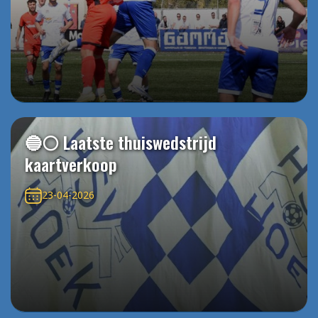
🔵⚪️ Laatste thuiswedstrijd
kaartverkoop
23-04-2026