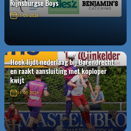
Rijnsburgse Boys
11-05-2026
Hoek lijdt nederlaag bij Barendrecht
en raakt aansluiting met koploper
kwijt
11-05-2026