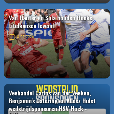
Van Hauter en Sula houden Hoeks
titelkansen levend
18-05-2026
Veehandel Carlos van der Veeken,
Benjamin's Catering en Allesz Hulst
wedstrijdsponsoren HSV Hoek -