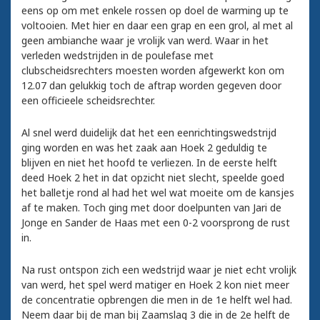
eens op om met enkele rossen op doel de warming up te
voltooien. Met hier en daar een grap en een grol, al met al
geen ambianche waar je vrolijk van werd. Waar in het
verleden wedstrijden in de poulefase met
clubscheidsrechters moesten worden afgewerkt kon om
12.07 dan gelukkig toch de aftrap worden gegeven door
een officieele scheidsrechter.
Al snel werd duidelijk dat het een eenrichtingswedstrijd
ging worden en was het zaak aan Hoek 2 geduldig te
blijven en niet het hoofd te verliezen. In de eerste helft
deed Hoek 2 het in dat opzicht niet slecht, speelde goed
het balletje rond al had het wel wat moeite om de kansjes
af te maken. Toch ging met door doelpunten van Jari de
Jonge en Sander de Haas met een 0-2 voorsprong de rust
in.
Na rust ontspon zich een wedstrijd waar je niet echt vrolijk
van werd, het spel werd matiger en Hoek 2 kon niet meer
de concentratie opbrengen die men in de 1e helft wel had.
Neem daar bij de man bij Zaamslag 3 die in de 2e helft de