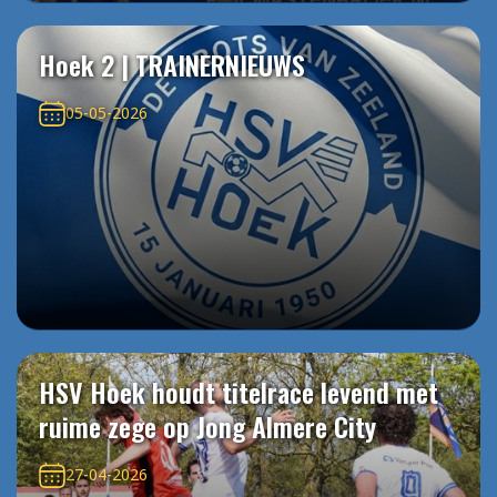
Hoek 2 | TRAINERNIEUWS
05-05-2026
HSV Hoek houdt titelrace levend met
ruime zege op Jong Almere City
27-04-2026