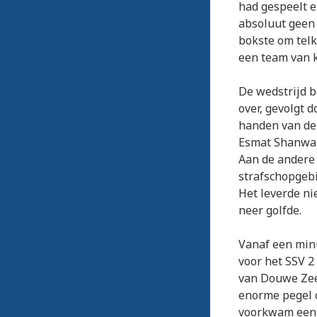
had gespeelt e
absoluut geen 
bokste om telke
een team van k
De wedstrijd b
over, gevolgt d
handen van de
Esmat Shanwar
Aan de andere 
strafschopgebi
Het leverde ni
neer golfde.
Vanaf een minu
voor het SSV 2
van Douwe Zeeg
enorme pegel o
voorkwam een t