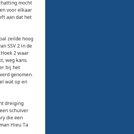
chatting mocht
en voor elkaar
eft aan dat het
bal zeilde hoog
van SSV 2 in de
n Hoek 2 waar
t, weg kans.
r bij het
s werd genomen.
el wat op en
nt dreiging
 een schuiver
ry die een
lman Hieu Ta