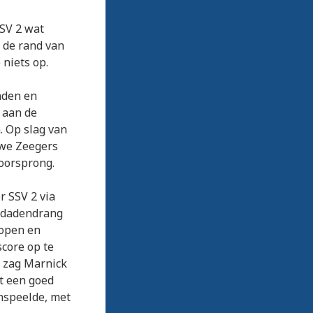
SV 2 wat
p de rand van
 niets op.
nden en
 aan de
n. Op slag van
uwe Zeegers
voorsprong.
r SSV 2 via
e dadendrang
lopen en
score op te
n zag Marnick
st een goed
nspeelde, met