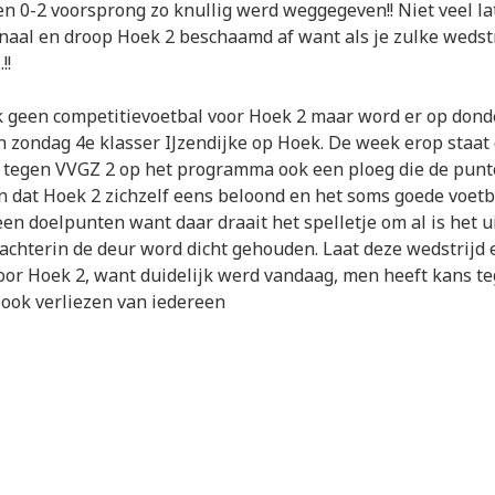
en 0-2 voorsprong zo knullig werd weggegeven!! Niet veel la
ignaal en droop Hoek 2 beschaamd af want als je zulke wedst
!!
 geen competitievoetbal voor Hoek 2 maar word er op don
 zondag 4e klasser IJzendijke op Hoek. De week erop staat
d tegen VVGZ 2 op het programma ook een ploeg die de punt
n dat Hoek 2 zichzelf eens beloond en het soms goede voet
en doelpunten want daar draait het spelletje om al is het u
 achterin de deur word dicht gehouden. Laat deze wedstrijd 
oor Hoek 2, want duidelijk werd vandaag, men heeft kans t
ook verliezen van iedereen