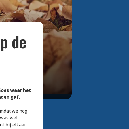
Bekijk alle foto's
p de
Goes waar het
nden gaf.
 omdat we nog
 was wel
nt bij elkaar