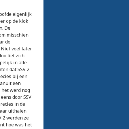
oofde eigenlijk
er op de klok
n. De
 om misschien
ar de
Niet veel later
o liet zich
elijk in alle
hten dat SSV 2
ecies bij een
vanuit een
r het werd nog
r eens door SSV
recies in de
maar uithalen
SV 2 werden ze
ant hoe was het