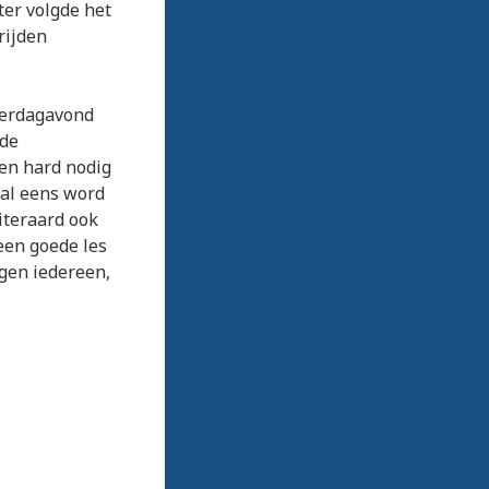
ter volgde het
rijden
derdagavond
 de
en hard nodig
bal eens word
iteraard ook
een goede les
egen iedereen,