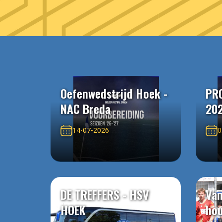
Oefenwedstrijd Hoek -
PR
NAC Breda
20
14-07-2026
0
DE TREFFERS - HSV
Van
HOEK
ho