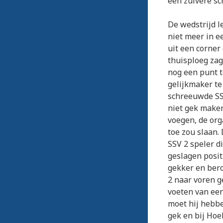
een zuivere sc
De wedstrijd l
niet meer in e
uit een corne
thuisploeg zag
nog een punt t
gelijkmaker te
schreeuwde SSV
niet gek maken
voegen, de org
toe zou slaan.
SSV 2 speler d
geslagen posit
gekker en bero
2 naar voren g
voeten van een
moet hij hebbe
gek en bij Hoe