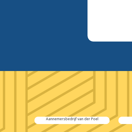
 Salvage
Aannemersbedrijf van der Poel