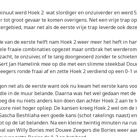
minuut werd Hoek 2 wat slordiger en onzuiverder en werd S
r tot groot gevaar te komen overigens. Net een vrije trap o
ergebied, maar net als de eerste vrije trap leverde ook deze
e van de eerste helft nam Hoek 2 weer meer het heft in ha
ele fraaie combinaties opgezet maar ontbrak het werderom
zacht, te onzuiver, of te lang doorgevoerd zonder te schiete
Gert Jan Hamelink mee op die met een slimme steekbal Do
eegers ronde fraai af en zette Hoek 2 verdiend op een 0-1 
gon net als de eerste want ook nu kwam het eerste kans voo
 die in de muur belande. Daarna was het wel gedaan met d
oeg die nu niets anders kon doen dan achter Hoek 2 aan te 
score niet hoger opliep. De kansen kreeg Hoek 2 wel om de 
Sascha Beshliaha een goede kans (schot rakelings naast) e
hot op de lat belanden. Na een kleine twintig minuten na ru
val van Willy Bories met Douwe Zeegers die Bories weer aa