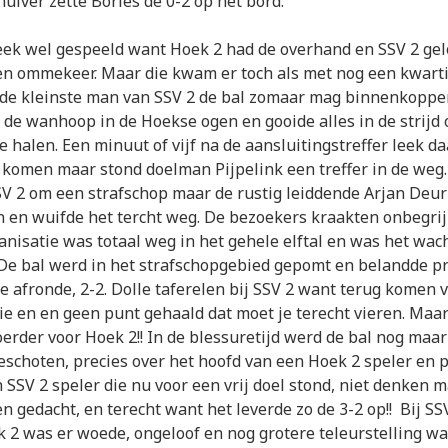
huiver zette Bories de 0-2 op het bord.
eek wel gespeeld want Hoek 2 had de overhand en SSV 2 gel
en ommekeer. Maar die kwam er toch als met nog een kwarti
r de kleinste man van SSV 2 de bal zomaar mag binnenkoppe
 de wanhoop in de Hoekse ogen en gooide alles in de strijd
e halen. Een minuut of vijf na de aansluitingstreffer leek da
 komen maar stond doelman Pijpelink een treffer in de weg. 
 2 om een strafschop maar de rustig leiddende Arjan Deurlo
 en wuifde het tercht weg. De bezoekers kraakten onbegrijp
anisatie was totaal weg in het gehele elftal en was het wac
 De bal werd in het strafschopgebied gepomt en belandde pr
ie afronde, 2-2. Dolle taferelen bij SSV 2 want terug komen 
ie en en geen punt gehaald dat moet je terecht vieren. Maa
erder voor Hoek 2!! In de blessuretijd werd de bal nog maa
eschoten, precies over het hoofd van een Hoek 2 speler en p
 SSV 2 speler die nu voor een vrij doel stond, niet denken 
n gedacht, en terecht want het leverde zo de 3-2 op!! Bij S
k 2 was er woede, ongeloof en nog grotere teleurstelling w