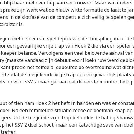
n blijkbaar niet over liep van vertrouwen. Maar van onders
sprake zijn want wat de blauw witte formatie de laatste jar
ns in de slotfase van de competitie zich veilig te spelen ge
arakter is.
egon met een eerste speldeprik van de thuisploeg maar de 
oor een gevaarlijke vrije trap van Hoek 2 die via een speler 
 keeper belande. Vervolgens een veel belovende aanval va
y (maakte vandaag zijn debuut voor Hoek) ruw werd geblok
kant precie het zelfde al gebeurde de overtreding wat dichte
ed zodat de toegekende vrije trap op een gevaarlijk plaat
ets op voor SSV 2 maar gaf aan dat de eerste minuten het sp
ut of tien nam Hoek 2 het heft in handen en was er consta
 doel. Na een rommelige situatie redde de doelman knap op
ers. Uit de toegende vrije trap belandde de bal bij Shanwa
p het SSV 2 doel schoot, maar een katachtige save van doe
reffer.