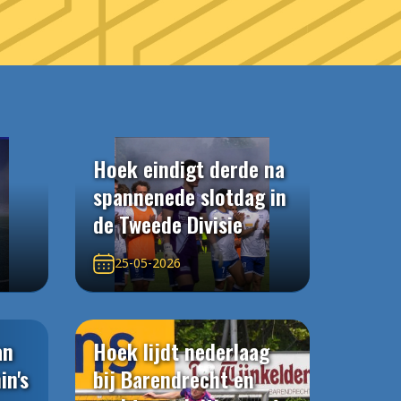
Hoek eindigt derde na
spannenede slotdag in
de Tweede Divisie
25-05-2026
an
Hoek lijdt nederlaag
in's
bij Barendrecht en