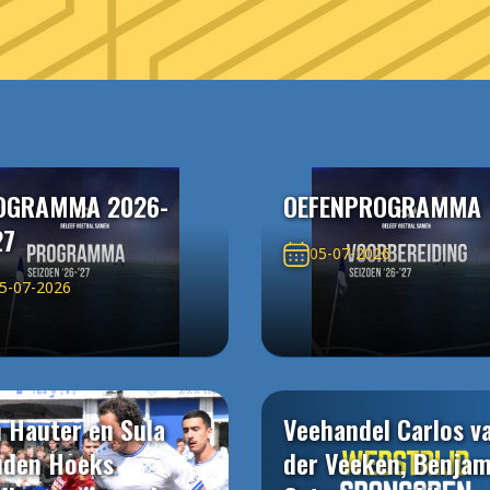
OGRAMMA 2026-
OEFENPROGRAMMA
27
05-07-2026
5-07-2026
 Hauter en Sula
Veehandel Carlos v
uden Hoeks
der Veeken, Benjam