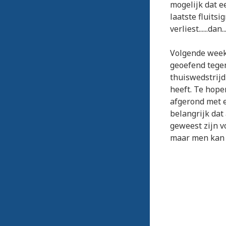
mogelijk dat e
laatste fluits
verliest......dan....
Volgende week
geoefend tegen
thuiswedstrij
heeft. Te hope
afgerond met e
belangrijk dat
geweest zijn v
maar men kan 