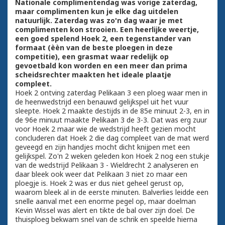
Nationale complimentendag was vorige zaterdag,
maar complimenten kun je elke dag uitdelen
natuurlijk. Zaterdag was zo'n dag waar je met
complimenten kon strooien. Een heerlijke weertje,
een goed spelend Hoek 2, een tegenstander van
formaat (èèn van de beste ploegen in deze
competitie), een grasmat waar redelijk op
gevoetbald kon worden en een meer dan prima
scheidsrechter maakten het ideale plaatje
compleet.
Hoek 2 ontving zaterdag Pelikaan 3 een ploeg waar men in
de heenwedstrijd een benauwd gelijkspel uit het vuur
sleepte. Hoek 2 maakte destijds in de 85e minuut 2-3, en in
de 96e minuut maakte Pelikaan 3 de 3-3. Dat was erg zuur
voor Hoek 2 maar wie de wedstrijd heeft gezien mocht
concluderen dat Hoek 2 die dag compleet van de mat werd
geveegd en zijn handjes mocht dicht knijpen met een
gelijkspel. Zo'n 2 weken geleden kon Hoek 2 nog een stukje
van de wedstrijd Pelikaan 3 - Wieldrecht 2 analyseren en
daar bleek ook weer dat Pelikaan 3 niet zo maar een
ploegje is. Hoek 2 was er dus niet geheel gerust op,
waarom bleek al in de eerste minuten. Balverlies leidde een
snelle aanval met een enorme pegel op, maar doelman
Kevin Wissel was alert en tikte de bal over zijn doel. De
thuisploeg bekwam snel van de schrik en speelde hierna