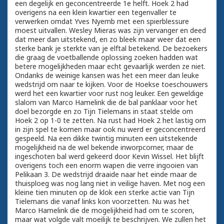
een degelijk en geconcentreerde 1e helft. Hoek 2 had
overigens na een klein kwartier een tegenvaller te
verwerken omdat Yves Nyemb met een spierblessure
moest uitvallen. Wesley Mieras was zijn vervanger en deed
dat meer dan uitstekend, en zo bleek maar weer dat een
sterke bank je sterkte van je elftal betekend. De bezoekers
die graag de voetballende oplossing zoeken hadden wat
betere mogelijkheden maar echt gevaarlijk werden ze niet.
Ondanks de weinige kansen was het een meer dan leuke
wedstrijd om naar te kijken. Voor de Hoekse toeschouwers
werd het een kwartier voor rust nog leuker. Een geweldige
slalom van Marco Hamelink die de bal panklaar voor het
doel bezorgde en zo Tijn Tielemans in staat stelde om
Hoek 2 op 1-0 te zetten. Na rust had Hoek 2 het lastig om
in zijn spel te komen maar ook nu werd er geconcentreerd
gespeeld. Na een dikke twintig minuten een uitstekende
mogelijkheid na de wel bekende inworpcorner, maar de
ingeschoten bal werd gekeerd door Kevin Wissel. Het blijft
overigens toch een enorm wapen die verre ingooien van
Pelikaan 3. De wedstrijd draaide naar het einde maar de
thuisploeg was nog lang niet in veilige haven. Met nog een
kleine tien minuten op de klok een sterke actie van Tijn
Tielemans die vanaf links kon voorzetten. Nu was het
Marco Hamelink die de mogelijkheid had om te scoren,
maar wat volgde valt moeilijk te beschrijven. We zullen het