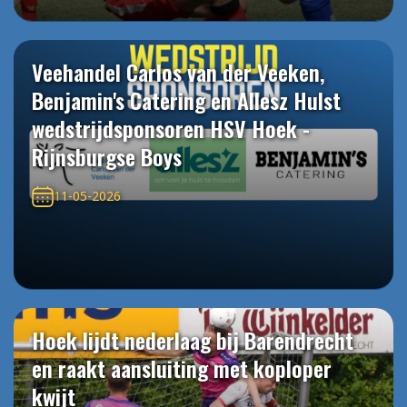
Veehandel Carlos van der Veeken,
Benjamin's Catering en Allesz Hulst
wedstrijdsponsoren HSV Hoek -
Rijnsburgse Boys
11-05-2026
Hoek lijdt nederlaag bij Barendrecht
en raakt aansluiting met koploper
kwijt