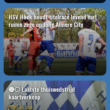
HSV Hoek houdt titelrace levend met
ruime zege op Jong Almere City
27-04-2026
🔵⚪️ Laatste thuiswedstrijd
kaartverkoop
23-04-2026