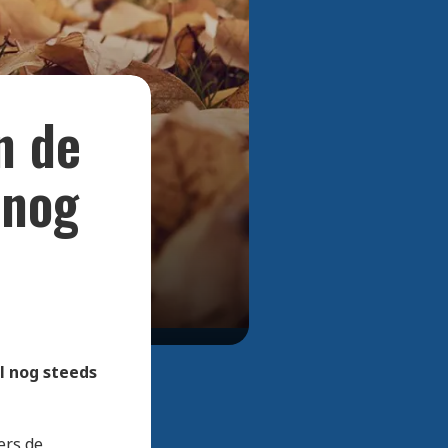
Bekijk alle foto's
n de
 nog
l nog steeds
ers de