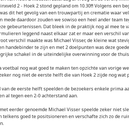
inxveld 2 - Hoek 2 stond gepland om 10.30!!! Volgens een be
was dit het gevolg van een trouwpartij en crematie waar ve
en mede daardoor zouden we sowiso een heel ander team te
eze gebeurtenissen. Dat bleek in de praktijk nog al mee te 
rmulieren leggend naast elkaar zat er maar een verschil van 
oot verschil maakte was Michael Visser, de kleine wat stev
en handebinder te zijn en met 2 doelpunten was deze goede
grijke schakel in de uiteindelijke overwinning voor de thuis
 voetbal nog wat goed te maken ten opzichte van vorige wee
zeker nog niet de eerste helft die van Hoek 2 zijde nog wat 
 van de eerste helft speelden de bezoekers enkele prima a
n al tegen een 2-0 achterstand aan.
met eerder genoemde Michael Visser speelde zeker niet sle
ch telkens goed te positsioneren en verschafte zich zo de ru
n.