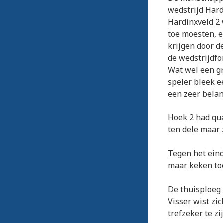
wedstrijd Hard
Hardinxveld 2 
toe moesten, 
krijgen door d
de wedstrijdfo
Wat wel een gr
speler bleek e
een zeer belan
Hoek 2 had qua
ten dele maar 
Tegen het eind
maar keken toe
De thuisploeg 
Visser wist zi
trefzeker te zij