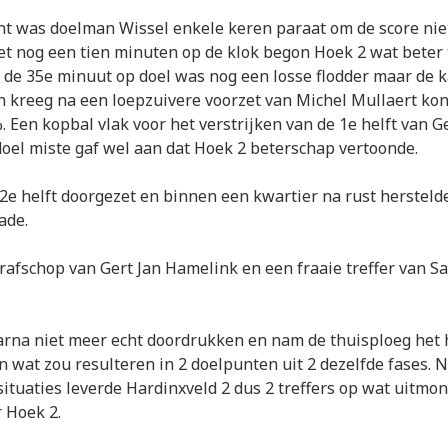
t was doelman Wissel enkele keren paraat om de score nie
et nog een tien minuten op de klok begon Hoek 2 wat beter 
n de 35e minuut op doel was nog een losse flodder maar de 
kreeg na een loepzuivere voorzet van Michel Mullaert kon
. Een kopbal vlak voor het verstrijken van de 1e helft van G
oel miste gaf wel aan dat Hoek 2 beterschap vertoonde.
 2e helft doorgezet en binnen een kwartier na rust hersteld
ade.
rafschop van Gert Jan Hamelink en een fraaie treffer van S
arna niet meer echt doordrukken en nam de thuisploeg het 
 wat zou resulteren in 2 doelpunten uit 2 dezelfde fases. Ni
 situaties leverde Hardinxveld 2 dus 2 treffers op wat uitmo
 Hoek 2.