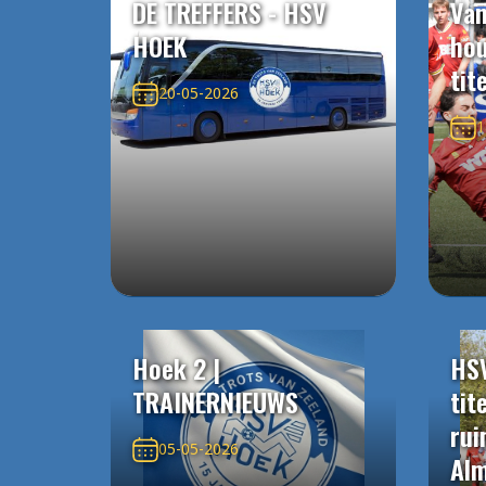
DE TREFFERS - HSV
Van
HOEK
ho
tit
20-05-2026
1
Hoek 2 |
HS
TRAINERNIEUWS
tit
rui
05-05-2026
Alm