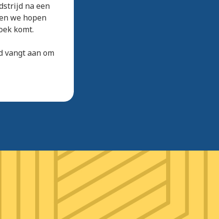
strijd na een
aten we hopen
oek komt.
d vangt aan om