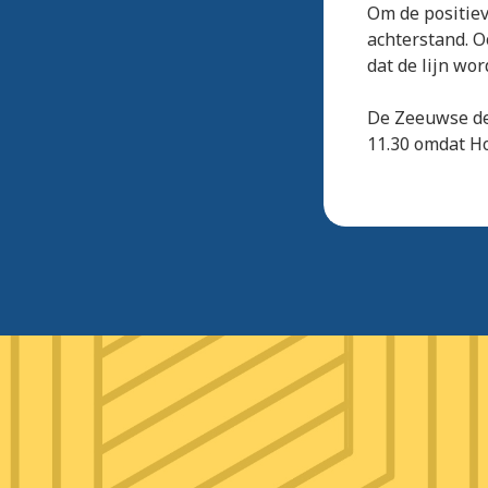
Om de positie
achterstand. O
dat de lijn wo
De Zeeuwse de
11.30 omdat Ho