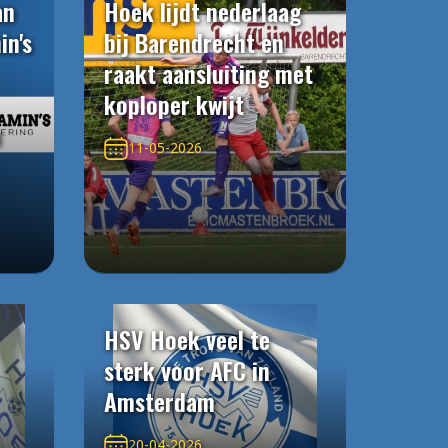
an
Hoek lijdt nederlaag
in's
bij Barendrecht en
raakt aansluiting met
koploper kwijt
n
11-05-2026
HSV Hoek veel te
sterk voor AFC in
Amsterdam
20-04-2026