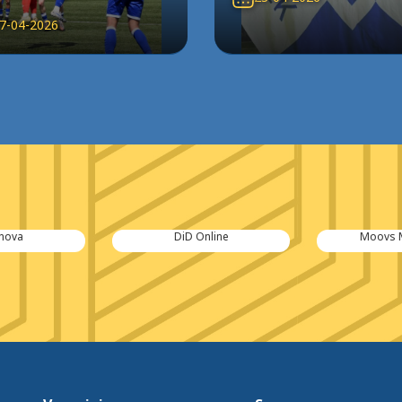
7-04-2026
nova
DiD Online
Moovs 