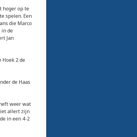
t hoger op te
te spelen. Een
kans die Marco
 in de
ert Jan
e Hoek 2 de
ander de Haas
heft weer wat
et allert zijn
nde in een 4-2