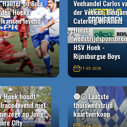
 Hauter en Sula
Veehandel Carlos v
uden Hoeks
der Veeken, Benjam
elkansen levend
Catering en Allesz
Hulst
8-05-2026
wedstrijdsponsore
HSV Hoek -
Rijnsburgse Boys
11-05-2026
V Hoek houdt
🔵⚪️ Laatste
elrace levend met
thuiswedstrijd
me zege op Jong
kaartverkoop
ere City
23-04-2026