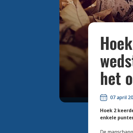
Hoek 
wedst
het o
07 april 2
Hoek 2 keerde
enkele punten
De manschappe