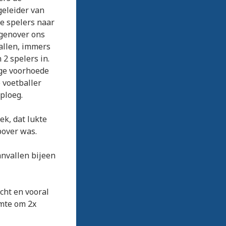
geleider van
le spelers naar
genover ons
vallen, immers
2 spelers in.
ige voorhoede
 voetballer
ploeg.
k, dat lukte
pover was.
anvallen bijeen
cht en vooral
imte om 2x