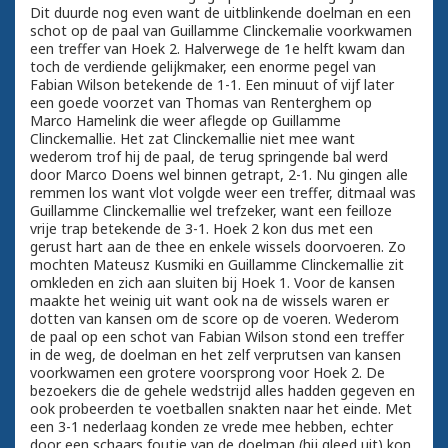
Dit duurde nog even want de uitblinkende doelman en een
schot op de paal van Guillamme Clinckemalie voorkwamen
een treffer van Hoek 2. Halverwege de 1e helft kwam dan
toch de verdiende gelijkmaker, een enorme pegel van
Fabian Wilson betekende de 1-1. Een minuut of vijf later
een goede voorzet van Thomas van Renterghem op
Marco Hamelink die weer aflegde op Guillamme
Clinckemallie. Het zat Clinckemallie niet mee want
wederom trof hij de paal, de terug springende bal werd
door Marco Doens wel binnen getrapt, 2-1. Nu gingen alle
remmen los want vlot volgde weer een treffer, ditmaal was
Guillamme Clinckemallie wel trefzeker, want een feilloze
vrije trap betekende de 3-1. Hoek 2 kon dus met een
gerust hart aan de thee en enkele wissels doorvoeren. Zo
mochten Mateusz Kusmiki en Guillamme Clinckemallie zit
omkleden en zich aan sluiten bij Hoek 1. Voor de kansen
maakte het weinig uit want ook na de wissels waren er
dotten van kansen om de score op de voeren. Wederom
de paal op een schot van Fabian Wilson stond een treffer
in de weg, de doelman en het zelf verprutsen van kansen
voorkwamen een grotere voorsprong voor Hoek 2. De
bezoekers die de gehele wedstrijd alles hadden gegeven en
ook probeerden te voetballen snakten naar het einde. Met
een 3-1 nederlaag konden ze vrede mee hebben, echter
door een schaars foutje van de doelman (hij gleed uit) kon