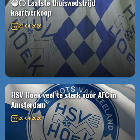
🔵⚪️ Laatste thuiswedstrijd
kaartverkoop
23-04-2026
HSV Hoek veel te sterk voor AFC in
Amsterdam
20-04-2026