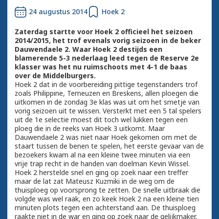
24 augustus 2014
Hoek 2
Zaterdag startte voor Hoek 2 officieel het seizoen
2014/2015, het trof evenals vorig seizoen in de beker
Dauwendaele 2. Waar Hoek 2 destijds een
blamerende 5-3 nederlaag leed tegen de Reserve 2e
klasser was het nu ruimschoots met 4-1 de baas
over de Middelburgers.
Hoek 2 dat in de voorbereiding pittige tegenstanders trof
zoals Philippine, Terneuzen en Breskens, allen ploegen die
uitkomen in de zondag 3e klas was uit om het smetje van
vorig seizoen uit te wissen. Versterkt met een 5 tal spelers
uit de 1e selectie moest dit toch wel lukken tegen een
ploeg die in de reeks van Hoek 3 uitkomt. Maar
Dauwendaele 2 was niet naar Hoek gekomen om met de
staart tussen de benen te spelen, het eerste gevaar van de
bezoekers kwam al na een kleine twee minuten via een
vrije trap recht in de handen van doelman Kevin Wissel.
Hoek 2 herstelde snel en ging op zoek naar een treffer
maar de lat zat Mateusz Kuzmiki in de weg om de
thuisploeg op voorsprong te zetten. De snelle uitbraak die
volgde was wel raak, en zo keek Hoek 2 na een kleine tien
minuten plots tegen een achterstand aan. De thuisploeg
raakte niet in de war en ging op zoek naar de gelijkmaker.