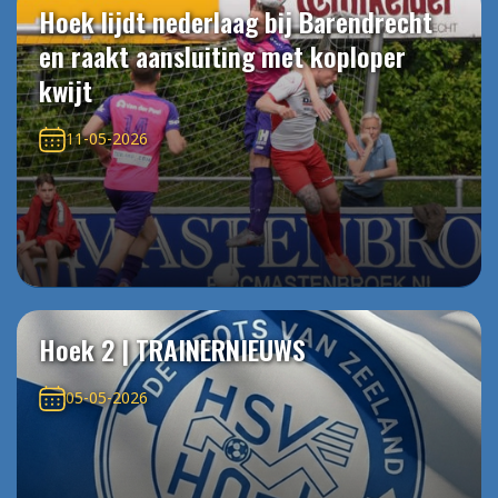
Hoek lijdt nederlaag bij Barendrecht
en raakt aansluiting met koploper
kwijt
11-05-2026
Hoek 2 | TRAINERNIEUWS
05-05-2026