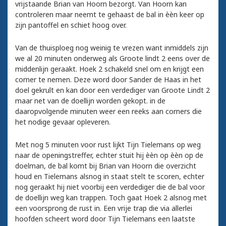
vrijstaande Brian van Hoorn bezorgt. Van Hoorn kan
controleren maar neemt te gehaast de bal in èèn keer op
zijn pantoffel en schiet hoog over.
Van de thuisploeg nog weinig te vrezen want inmiddels zijn
we al 20 minuten onderweg als Groote lindt 2 eens over de
middenlijn geraakt. Hoek 2 schakeld snel om en krijgt een
corner te nemen. Deze word door Sander de Haas in het
doel gekrult en kan door een verdediger van Groote Lindt 2
maar net van de doellijn worden gekopt. in de
daaropvolgende minuten weer een reeks aan corners die
het nodige gevaar opleveren.
Met nog 5 minuten voor rust lijkt Tijn Tielemans op weg
naar de openingstreffer, echter stuit hij èèn op èèn op de
doelman, de bal komt bij Brian van Hoorn die overzicht
houd en Tielemans alsnog in staat stelt te scoren, echter
nog geraakt hij niet voorbij een verdediger die de bal voor
de doellijn weg kan trappen. Toch gaat Hoek 2 alsnog met
een voorsprong de rust in. Een vrije trap die via allerlei
hoofden scheert word door Tijn Tielemans een laatste