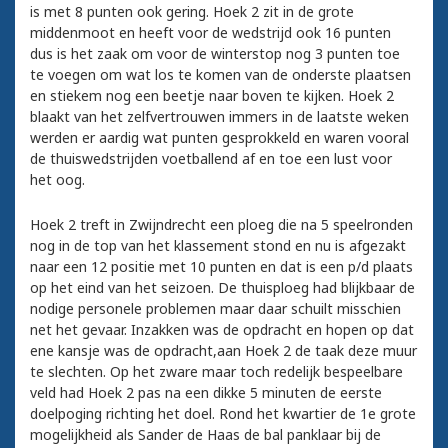
is met 8 punten ook gering. Hoek 2 zit in de grote
middenmoot en heeft voor de wedstrijd ook 16 punten
dus is het zaak om voor de winterstop nog 3 punten toe
te voegen om wat los te komen van de onderste plaatsen
en stiekem nog een beetje naar boven te kijken. Hoek 2
blaakt van het zelfvertrouwen immers in de laatste weken
werden er aardig wat punten gesprokkeld en waren vooral
de thuiswedstrijden voetballend af en toe een lust voor
het oog.
Hoek 2 treft in Zwijndrecht een ploeg die na 5 speelronden
nog in de top van het klassement stond en nu is afgezakt
naar een 12 positie met 10 punten en dat is een p/d plaats
op het eind van het seizoen. De thuisploeg had blijkbaar de
nodige personele problemen maar daar schuilt misschien
net het gevaar. Inzakken was de opdracht en hopen op dat
ene kansje was de opdracht,aan Hoek 2 de taak deze muur
te slechten. Op het zware maar toch redelijk bespeelbare
veld had Hoek 2 pas na een dikke 5 minuten de eerste
doelpoging richting het doel. Rond het kwartier de 1e grote
mogelijkheid als Sander de Haas de bal panklaar bij de