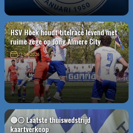
HSV Hoek houdt titelrace levend met
ruime zege op Jong Almere City
27-04-2026
🔵⚪️ Laatste thuiswedstrijd
kaartverkoop