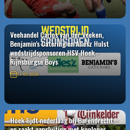
Veehandel Carlos van der Veeken,
Benjamin's Catering en Allesz Hulst
wedstrijdsponsoren HSV Hoek -
Rijnsburgse Boys
11-05-2026
Hoek lijdt nederlaag bij Barendrecht
en raakt aansluiting met koploper