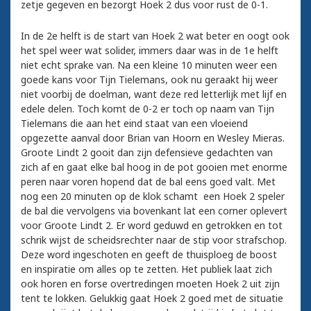
zetje gegeven en bezorgt Hoek 2 dus voor rust de 0-1.
In de 2e helft is de start van Hoek 2 wat beter en oogt ook
het spel weer wat solider, immers daar was in de 1e helft
niet echt sprake van. Na een kleine 10 minuten weer een
goede kans voor Tijn Tielemans, ook nu geraakt hij weer
niet voorbij de doelman, want deze red letterlijk met lijf en
edele delen. Toch komt de 0-2 er toch op naam van Tijn
Tielemans die aan het eind staat van een vloeiend
opgezette aanval door Brian van Hoorn en Wesley Mieras.
Groote Lindt 2 gooit dan zijn defensieve gedachten van
zich af en gaat elke bal hoog in de pot gooien met enorme
peren naar voren hopend dat de bal eens goed valt. Met
nog een 20 minuten op de klok schamt een Hoek 2 speler
de bal die vervolgens via bovenkant lat een corner oplevert
voor Groote Lindt 2. Er word geduwd en getrokken en tot
schrik wijst de scheidsrechter naar de stip voor strafschop.
Deze word ingeschoten en geeft de thuisploeg de boost
en inspiratie om alles op te zetten. Het publiek laat zich
ook horen en forse overtredingen moeten Hoek 2 uit zijn
tent te lokken. Gelukkig gaat Hoek 2 goed met de situatie