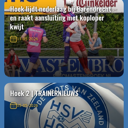
Hoek lijdt nederlaag bij Barendrecht
en raakt aansluiting met koploper
kwijt
11-05-2026
Hoek 2 | TRAINERNIEUWS
05-05-2026