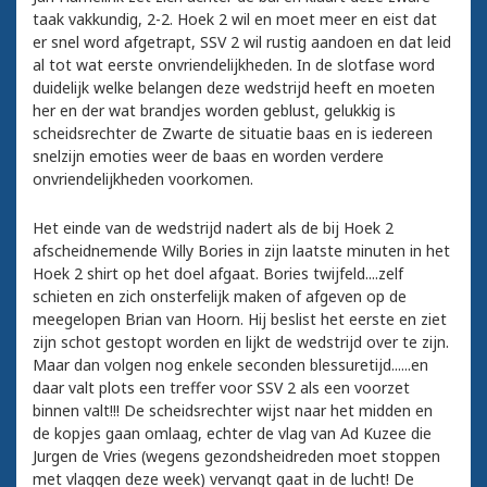
taak vakkundig, 2-2. Hoek 2 wil en moet meer en eist dat
er snel word afgetrapt, SSV 2 wil rustig aandoen en dat leid
al tot wat eerste onvriendelijkheden. In de slotfase word
duidelijk welke belangen deze wedstrijd heeft en moeten
her en der wat brandjes worden geblust, gelukkig is
scheidsrechter de Zwarte de situatie baas en is iedereen
snelzijn emoties weer de baas en worden verdere
onvriendelijkheden voorkomen.
Het einde van de wedstrijd nadert als de bij Hoek 2
afscheidnemende Willy Bories in zijn laatste minuten in het
Hoek 2 shirt op het doel afgaat. Bories twijfeld....zelf
schieten en zich onsterfelijk maken of afgeven op de
meegelopen Brian van Hoorn. Hij beslist het eerste en ziet
zijn schot gestopt worden en lijkt de wedstrijd over te zijn.
Maar dan volgen nog enkele seconden blessuretijd......en
daar valt plots een treffer voor SSV 2 als een voorzet
binnen valt!!! De scheidsrechter wijst naar het midden en
de kopjes gaan omlaag, echter de vlag van Ad Kuzee die
Jurgen de Vries (wegens gezondsheidreden moet stoppen
met vlaggen deze week) vervangt gaat in de lucht! De