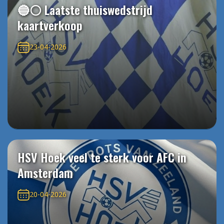
🔵⚪️ Laatste thuiswedstrijd
kaartverkoop
23-04-2026
HSV Hoek veel te sterk voor AFC in
Amsterdam
20-04-2026