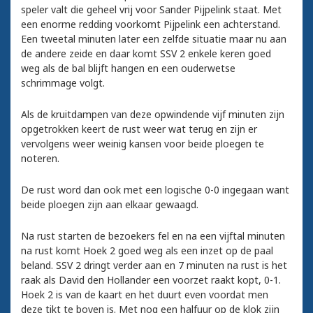
speler valt die geheel vrij voor Sander Pijpelink staat. Met
een enorme redding voorkomt Pijpelink een achterstand.
Een tweetal minuten later een zelfde situatie maar nu aan
de andere zeide en daar komt SSV 2 enkele keren goed
weg als de bal blijft hangen en een ouderwetse
schrimmage volgt.
Als de kruitdampen van deze opwindende vijf minuten zijn
opgetrokken keert de rust weer wat terug en zijn er
vervolgens weer weinig kansen voor beide ploegen te
noteren.
De rust word dan ook met een logische 0-0 ingegaan want
beide ploegen zijn aan elkaar gewaagd.
Na rust starten de bezoekers fel en na een vijftal minuten
na rust komt Hoek 2 goed weg als een inzet op de paal
beland. SSV 2 dringt verder aan en 7 minuten na rust is het
raak als David den Hollander een voorzet raakt kopt, 0-1.
Hoek 2 is van de kaart en het duurt even voordat men
deze tikt te boven is. Met nog een halfuur op de klok zijn