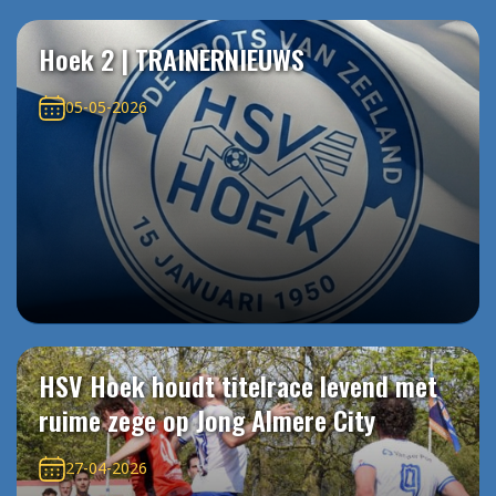
Hoek 2 | TRAINERNIEUWS
05-05-2026
HSV Hoek houdt titelrace levend met
ruime zege op Jong Almere City
27-04-2026