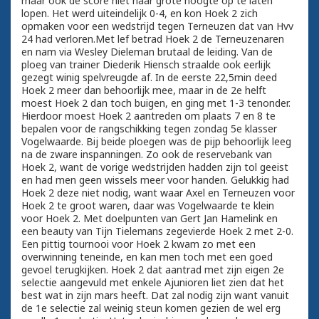
maar ook de score niet naar grote hoogte op te laten
lopen. Het werd uiteindelijk 0-4, en kon Hoek 2 zich
opmaken voor een wedstrijd tegen Terneuzen dat van Hvv
24 had verloren.Met lef betrad Hoek 2 de Terneuzenaren
en nam via Wesley Dieleman brutaal de leiding. Van de
ploeg van trainer Diederik Hiensch straalde ook eerlijk
gezegt winig spelvreugde af. In de eerste 22,5min deed
Hoek 2 meer dan behoorlijk mee, maar in de 2e helft
moest Hoek 2 dan toch buigen, en ging met 1-3 tenonder.
Hierdoor moest Hoek 2 aantreden om plaats 7 en 8 te
bepalen voor de rangschikking tegen zondag 5e klasser
Vogelwaarde. Bij beide ploegen was de pijp behoorlijk leeg
na de zware inspanningen. Zo ook de reservebank van
Hoek 2, want de vorige wedstrijden hadden zijn tol geeist
en had men geen wissels meer voor handen. Gelukkig had
Hoek 2 deze niet nodig, want waar Axel en Terneuzen voor
Hoek 2 te groot waren, daar was Vogelwaarde te klein
voor Hoek 2. Met doelpunten van Gert Jan Hamelink en
een beauty van Tijn Tielemans zegevierde Hoek 2 met 2-0.
Een pittig tournooi voor Hoek 2 kwam zo met een
overwinning teneinde, en kan men toch met een goed
gevoel terugkijken. Hoek 2 dat aantrad met zijn eigen 2e
selectie aangevuld met enkele Ajunioren liet zien dat het
best wat in zijn mars heeft. Dat zal nodig zijn want vanuit
de 1e selectie zal weinig steun komen gezien de wel erg