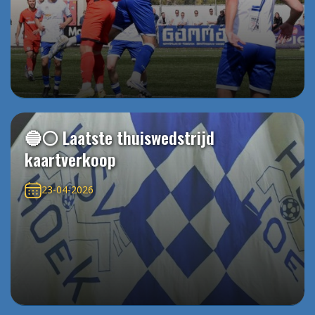
🔵⚪️ Laatste thuiswedstrijd
kaartverkoop
23-04-2026