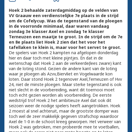
Hoek 2 behaalde zaterdagmiddag op de velden van
VV Graauw een verdienstelijke 7e plaats in de strijd
om de Cofelycup. Was de tegenstand van de ploegen
in de voorronde minimaal, daar waren vandaag
zondag 3e klasser Axel en zondag 1e klasser
Terneuzen een maatje te groot. In de strijd om de 7e
en 8e plaats liet Hoek 2 zien dat het voor het
tafellaken te klein is, maar voor het servet te groot.
De spelers van Hoek 2 kampten na afgelopen donderdag
hier en daar toch met kleine pijntjes. En dat in de
wetenschap dat Hoek 2 aan de verkeerde(lees zware) kant
van de loting stond. Gezien de andere kant van de loting
waar je ploegen als Azvv,Biervliet en Vogelwaarde kon
loten. Daar stond Hoek 2 tegenover Axel,Terneuzen of Hvv
24, niet de minste ploegen. Maar sterke tegenstand is ook
niet slecht in de voorbereiding, want dit toernooi moet
toch echt gezien worden als voorbereiding. De eerste
wedstrijd trof Hoek 2 het ambitieuze Axel dat ook dit
seizoen weer de nodige spelers heeft aangetrokken. Hoek
2 moest al snel achteruit, maar de grootste domper was
toch wel de zeer makkelijk gegeven strafschop waardoor
Axel de 1-0 in de schoot kreeg geworpen. Het verweer van
Hoek 2 was gebroken, men probeerde mee te voetballen,