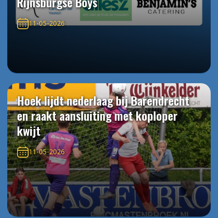
Rijnsburgse Boys
11-05-2026
Hoek lijdt nederlaag bij Barendrecht
en raakt aansluiting met koploper
kwijt
11-05-2026