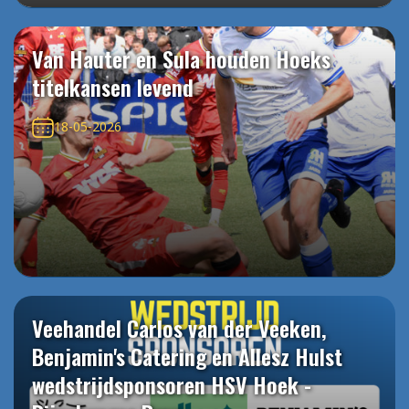
Van Hauter en Sula houden Hoeks
titelkansen levend
18-05-2026
Veehandel Carlos van der Veeken,
Benjamin's Catering en Allesz Hulst
wedstrijdsponsoren HSV Hoek -