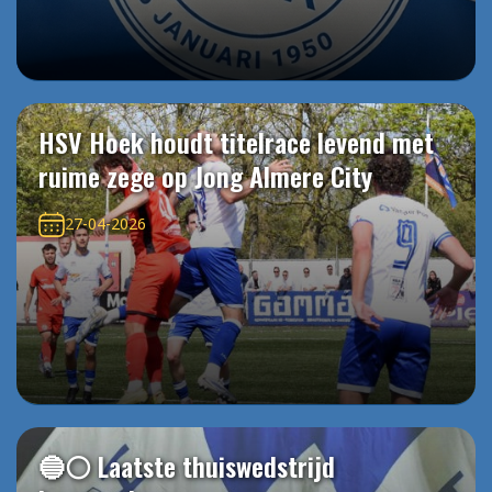
HSV Hoek houdt titelrace levend met
ruime zege op Jong Almere City
27-04-2026
🔵⚪️ Laatste thuiswedstrijd