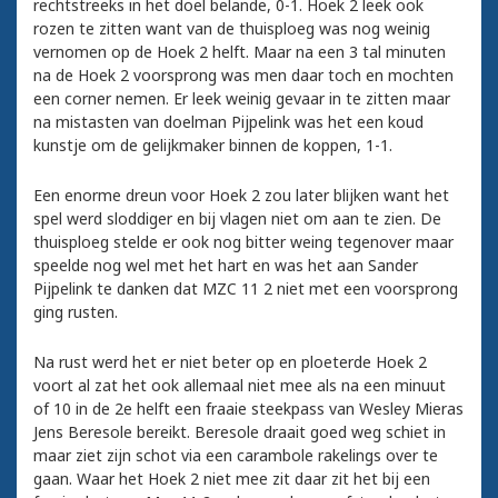
rechtstreeks in het doel belande, 0-1. Hoek 2 leek ook
rozen te zitten want van de thuisploeg was nog weinig
vernomen op de Hoek 2 helft. Maar na een 3 tal minuten
na de Hoek 2 voorsprong was men daar toch en mochten
een corner nemen. Er leek weinig gevaar in te zitten maar
na mistasten van doelman Pijpelink was het een koud
kunstje om de gelijkmaker binnen de koppen, 1-1.
Een enorme dreun voor Hoek 2 zou later blijken want het
spel werd sloddiger en bij vlagen niet om aan te zien. De
thuisploeg stelde er ook nog bitter weing tegenover maar
speelde nog wel met het hart en was het aan Sander
Pijpelink te danken dat MZC 11 2 niet met een voorsprong
ging rusten.
Na rust werd het er niet beter op en ploeterde Hoek 2
voort al zat het ook allemaal niet mee als na een minuut
of 10 in de 2e helft een fraaie steekpass van Wesley Mieras
Jens Beresole bereikt. Beresole draait goed weg schiet in
maar ziet zijn schot via een carambole rakelings over te
gaan. Waar het Hoek 2 niet mee zit daar zit het bij een