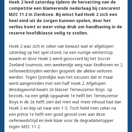
Hoek 2 leed zaterdag tijdens de hervatting van de
competitie een blamerende nederlaag bij concurent
MZC 11 2 in Zierikzee. Bij winst had Hoek 2 zich een
heel eind uit de zorgen kunnen spelen, door het
verlies komt er weer volop druk om handhaving in de
reserve hoofdklasse veilig te stellen.
Hoek 2 was zich er zeker van bewust wat er afgelopen
zaterdag op het spel stond, na een rustige winterstop
waarin er door Hoek 2 werd gesoccerd bij het Soccer
Zeeland tournooi, een weekendje weg naar Eindhoven en 2
oefenwedstrijden werden gespeelt die allebei verloren
werden. Tegen IJzendijke was het excuses dat er maar
werd aangetreden met een half Hoek 2. Afgelopen
dinsdagavond kwam 2e klasser Terneuzense Boys op
bezoek, na een gelijk opgaande 1e helft liet Terneuzense
Boys in de 2e helft zien dat men wat meer inhoud had dan
Hoek 2 en liep uit naar een 1-5. Toch hield men zeker na
een prima 1e helft een goed gevoel over aan deze
oefenwedstrijd en leek klaar voor de degradatietopper
tegen MZC 11 2.