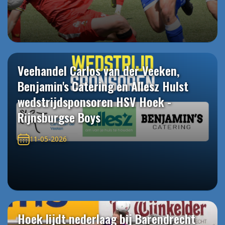
Veehandel Carlos van der Veeken,
Benjamin's Catering en Allesz Hulst
wedstrijdsponsoren HSV Hoek -
Rijnsburgse Boys
11-05-2026
Hoek lijdt nederlaag bij Barendrecht