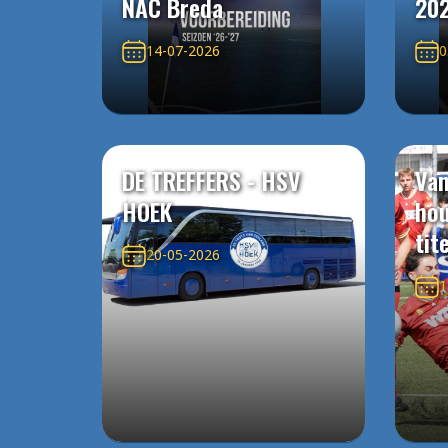
NAC Breda
20
14-07-2026
0
DE TREFFERS - HSV
Van
HOEK
ho
tit
20-05-2026
1