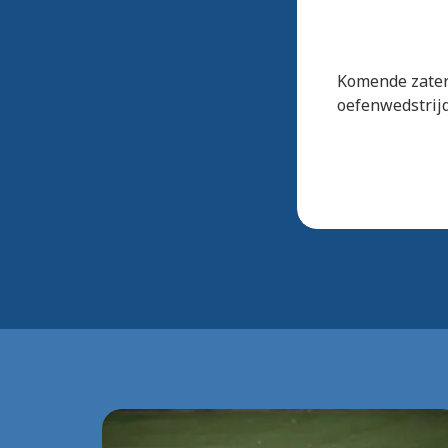
Komende zater
oefenwedstrij