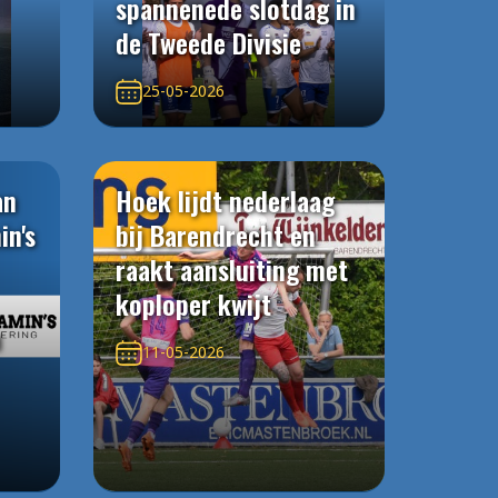
spannenede slotdag in
de Tweede Divisie
25-05-2026
an
Hoek lijdt nederlaag
in's
bij Barendrecht en
raakt aansluiting met
koploper kwijt
n
11-05-2026