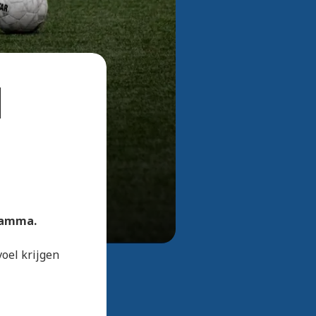
Bekijk alle foto's
1
gramma.
oel krijgen