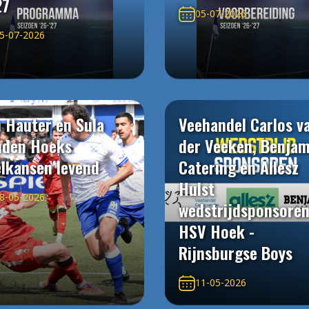
27
05-07-2026
5-07-2026
 Hauter en Sula
Veehandel Carlos v
uden Hoeks
der Veeken, Benjam
elkansen levend
Catering en Allesz
Hulst
8-05-2026
wedstrijdsponsore
HSV Hoek -
Rijnsburgse Boys
11-05-2026