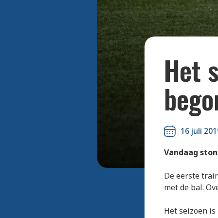
De voetbal
Het s
bego
16 juli 201
Vandaag stond
De eerste trai
met de bal. Ov
Het seizoen is