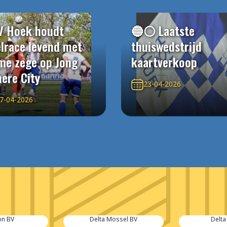
V Hoek houdt
🔵⚪️ Laatste
elrace levend met
thuiswedstrijd
me zege op Jong
kaartverkoop
ere City
23-04-2026
7-04-2026
on BV
Delta Mossel BV
Delta