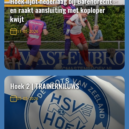
Hoek lijdt nederlaag bij Barendrecht
en raakt aansluiting met koploper
kwijt
11-05-2026
Hoek 2 | TRAINERNIEUWS
05-05-2026