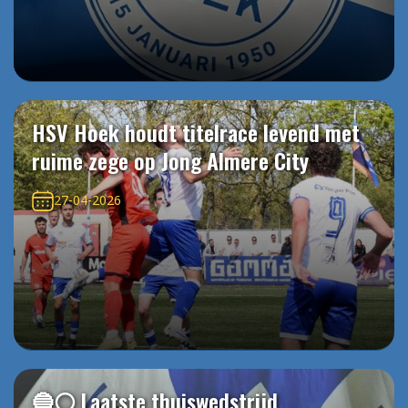
HSV Hoek houdt titelrace levend met
ruime zege op Jong Almere City
27-04-2026
🔵⚪️ Laatste thuiswedstrijd