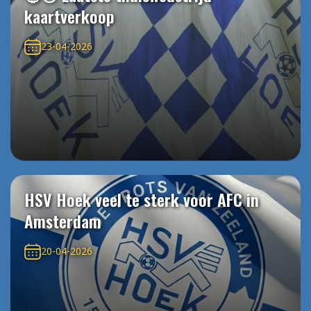
kaartverkoop
23-04-2026
HSV Hoek veel te sterk voor AFC in
Amsterdam
20-04-2026