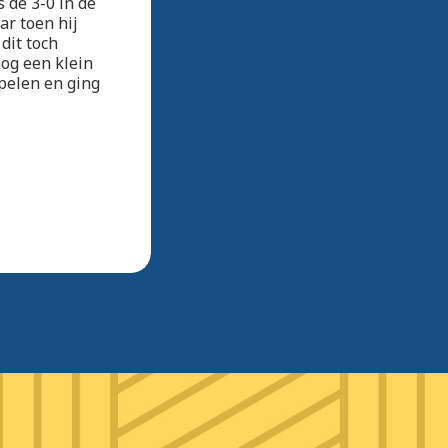
s de 3-0 in de
ar toen hij
dit toch
og een klein
spelen en ging