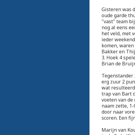
Gisteren was da
oude garde thu
"vast" team bi
nog al eens ee
het veld, met 
ieder weekend 
komen, waren b
Bakker en Thij
3. Hoek 4 spel
Brian de Bruijn
Tegenstander 
erg zuur 2 pun
wat resulteerd
trap van Bart 
voeten van de 
naam zette, 1-
door naar vore
scoren. Een fi
Marijn van Kou