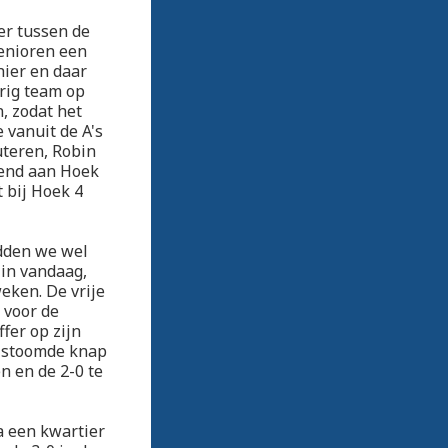
ter tussen de
senioren een
hier en daar
rig team op
, zodat het
 vanuit de A's
uteren, Robin
eend aan Hoek
 bij Hoek 4
dden we wel
 in vandaag,
eken. De vrije
 voor de
fer op zijn
j stoomde knap
n en de 2-0 te
a een kwartier