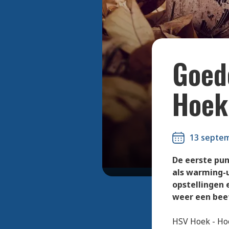
Goed
Hoek
13 septe
De eerste pun
als warming-
opstellingen 
weer een bee
HSV Hoek - Ho