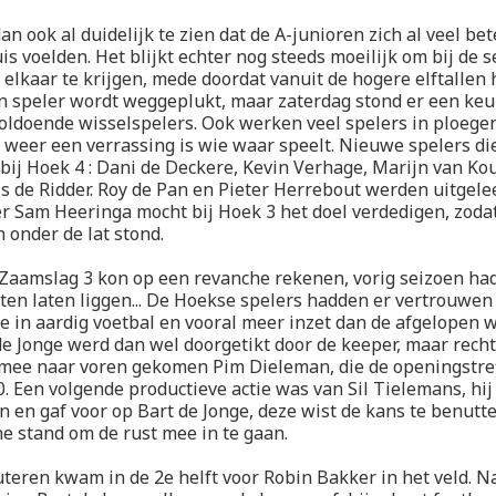
n ook al duidelijk te zien dat de A-junioren zich al veel be
is voelden. Het blijkt echter nog steeds moeilijk om bij de 
j elkaar te krijgen, mede doordat vanuit de hogere elftallen 
n speler wordt weggeplukt, maar zaterdag stond er een keu
voldoende wisselspelers. Ook werken veel spelers in ploegen
weer een verrassing is wie waar speelt. Nieuwe spelers die
ij Hoek 4 : Dani de Deckere, Kevin Verhage, Marijn van Ko
s de Ridder. Roy de Pan en Pieter Herrebout werden uitgel
er Sam Heeringa mocht bij Hoek 3 het doel verdedigen, zodat
 onder de lat stond.
Zaamslag 3 kon op een revanche rekenen, vorig seizoen ha
ten laten liggen... De Hoekse spelers hadden er vertrouwen
e in aardig voetbal en vooral meer inzet dan de afgelopen w
de Jonge werd dan wel doorgetikt door de keeper, maar recht
mee naar voren gekomen Pim Dieleman, die de openingstref
0. Een volgende productieve actie was van Sil Tielemans, hi
n en gaf voor op Bart de Jonge, deze wist de kans te benutte
jne stand om de rust mee in te gaan.
teren kwam in de 2e helft voor Robin Bakker in het veld. N