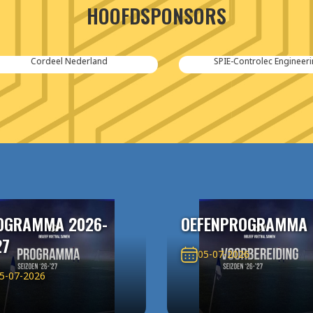
HOOFDSPONSORS
Cordeel Nederland
SPIE-Controlec Engineering
OGRAMMA 2026-
OEFENPROGRAMMA
27
05-07-2026
5-07-2026