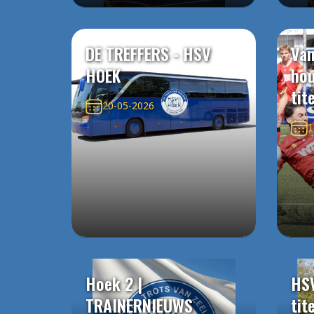
DE TREFFERS - HSV
Van
HOEK
ho
tit
20-05-2026
1
Hoek 2 |
HS
TRAINERNIEUWS
tit