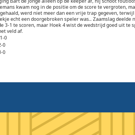
 ging Bart de Jonge alleen op de keeper af, hij schoot foutloo
elemans kwam nog in de positie om de score te vergroten, ma
gehaald, werd niet meer dan een vrije trap gegeven, terwijl 
ekje echt een doorgebroken speler was... Zaamslag deelde n
 de 3-1 te scoren, maar Hoek 4 wist de wedstrijd goed uit te 
et veld af.
1-0
2-0
3-0