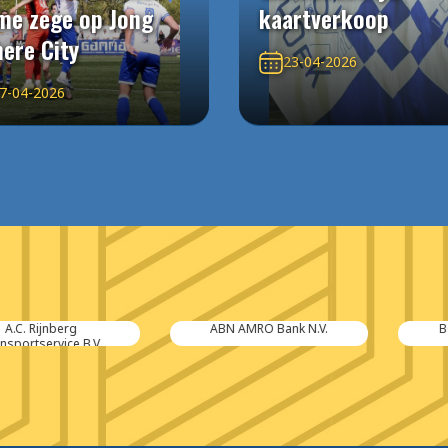
me zege op Jong
kaartverkoop
ere City
23-04-2026
7-04-2026
jnberg
ABN AMRO Bank N.V.
BGB offic
rvice B.V.