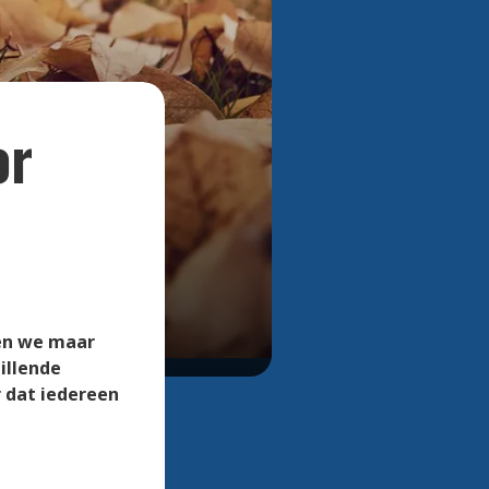
Bekijk alle foto's
or
len we maar
illende
r dat iedereen