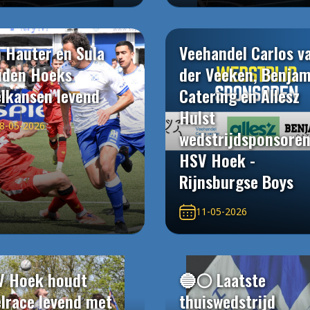
 Hauter en Sula
Veehandel Carlos v
uden Hoeks
der Veeken, Benjam
elkansen levend
Catering en Allesz
Hulst
8-05-2026
wedstrijdsponsore
HSV Hoek -
Rijnsburgse Boys
11-05-2026
V Hoek houdt
🔵⚪️ Laatste
elrace levend met
thuiswedstrijd