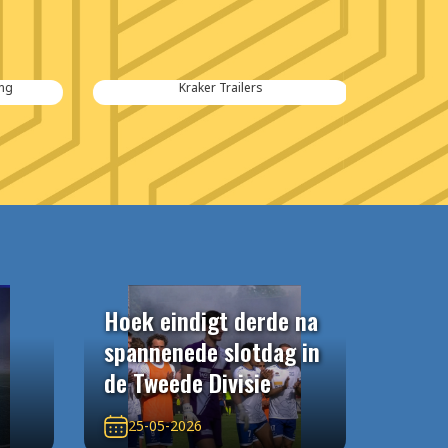
Kraker Trailers
Hoek eindigt derde na
spannenede slotdag in
de Tweede Divisie
25-05-2026