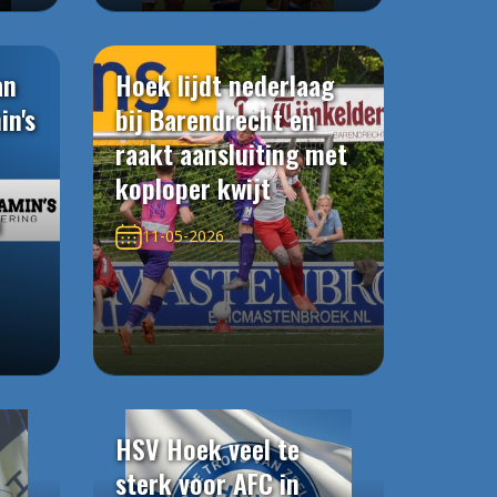
an
Hoek lijdt nederlaag
in's
bij Barendrecht en
raakt aansluiting met
koploper kwijt
n
11-05-2026
HSV Hoek veel te
sterk voor AFC in