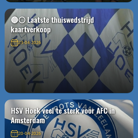
🔵⚪️ Laatste thuiswedstrijd
kaartverkoop
23-04-2026
HSV Hoek veel te sterk voor AFC in
Amsterdam
20-04-2026