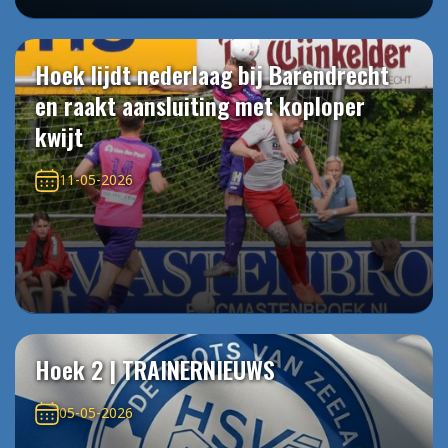
Hoek lijdt nederlaag bij Barendrecht
en raakt aansluiting met koploper
kwijt
11-05-2026
Hoek 2 | TRAINERNIEUWS
05-05-2026