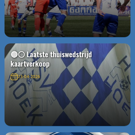
🔵⚪️ Laatste thuiswedstrijd
kaartverkoop
23-04-2026