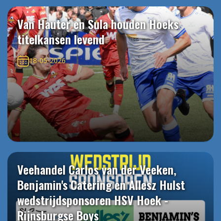
Van Hauter en Sula houden Hoeks
titelkansen levend
18-05-2026
Veehandel Carlos van der Veeken,
Benjamin's Catering en Allesz Hulst
wedstrijdsponsoren HSV Hoek -
Rijnsburgse Boys