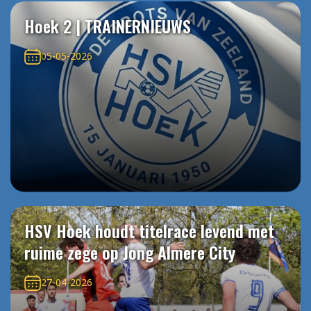
Hoek 2 | TRAINERNIEUWS
05-05-2026
HSV Hoek houdt titelrace levend met
ruime zege op Jong Almere City
27-04-2026